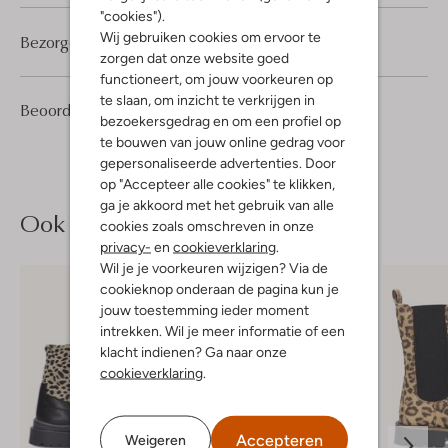
"cookies").
Wij gebruiken cookies om ervoor te
Bezorgen & retourneren
zorgen dat onze website goed
functioneert, om jouw voorkeuren op
te slaan, om inzicht te verkrijgen in
4
4
Beoordelingen
(4)
4
/5
bezoekersgedrag en om een profiel op
Sterren
te bouwen van jouw online gedrag voor
gepersonaliseerde advertenties. Door
op "Accepteer alle cookies" te klikken,
ga je akkoord met het gebruik van alle
Ook iets voor jou?
cookies zoals omschreven in onze
privacy-
en
cookieverklaring
.
Wil je je voorkeuren wijzigen? Via de
cookieknop onderaan de pagina kun je
jouw toestemming ieder moment
intrekken. Wil je meer informatie of een
klacht indienen? Ga naar onze
cookieverklaring
.
Accepteren
Weigeren