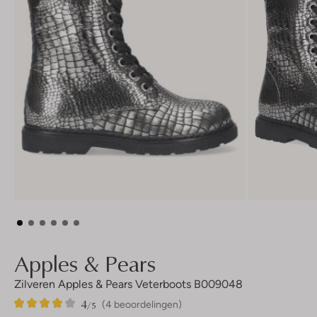
Apples & Pears
Zilveren Apples & Pears Veterboots B009048
4
4
4
/5
(4 beoordelingen)