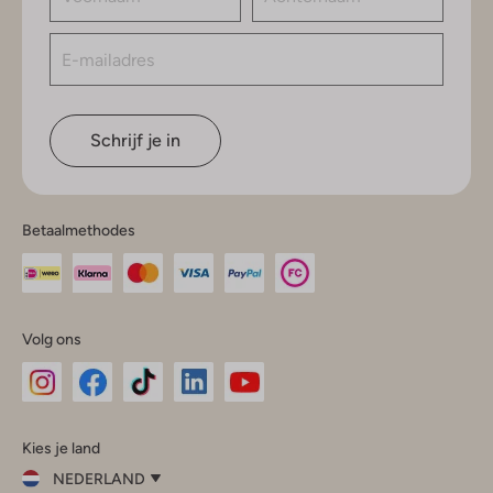
Schrijf je in
Betaalmethodes
Volg ons
Omoda
Omoda
Omoda
Omoda
Omoda
Kies je land
Instagram
Facebook
TikTok
LinkedIn
YouTube
NEDERLAND