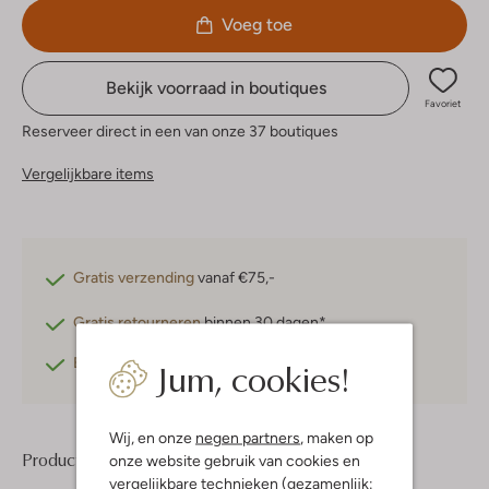
Voeg toe
Bekijk voorraad in boutiques
Favoriet
Reserveer direct in een van onze 37 boutiques
Vergelijkbare items
Gratis verzending
vanaf €75,-
Gratis retourneren
binnen 30 dagen*
Jum, cookies!
Betaal achteraf
met Klarna
Wij, en onze
negen partners
, maken op
Product informatie
onze website gebruik van cookies en
vergelijkbare technieken (gezamenlijk: