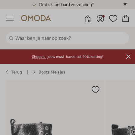
Gratis standaard verzending*
Menu
Shop nu:
jouw must-haves tot 70% korting!
Terug
Boots Meisjes