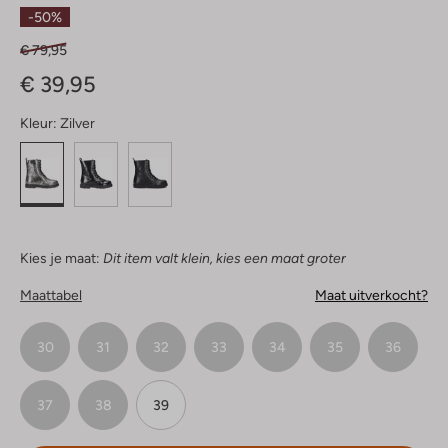
Sterren
-50%
€ 79,95
€ 39,95
Kleur:
Zilver
Kies je maat:
Dit item valt klein, kies een maat groter
Maattabel
Maat uitverkocht?
30
31
32
33
34
35
36
37
38
39