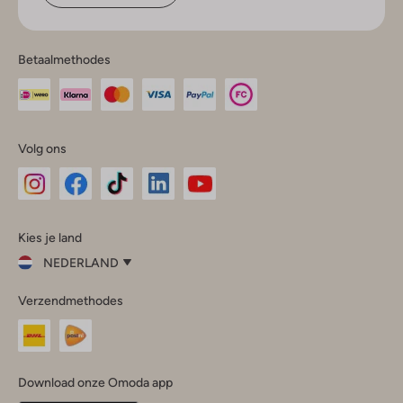
Betaalmethodes
Volg ons
Omoda
Omoda
Omoda
Omoda
Omoda
Kies je land
Instagram
Facebook
TikTok
LinkedIn
YouTube
NEDERLAND
Kies
Verzendmethodes
je
Sluit
land
Nederland
België
(Nederlands)
Download onze Omoda app
Belgique
(Français)