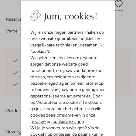
Jum, cookies!
Favoriet
Reserveer direct in een van onze 37 boutiques
Vergelijkbare items
Wij, en onze
negen partners
, maken op
onze website gebruik van cookies en
vergelijkbare technieken (gezamenlijk:
"cookies").
Wij gebruiken cookies om ervoor te
Gratis verzending
vanaf €75,-
zorgen dat onze website goed
functioneert, om jouw voorkeuren op
Gratis retourneren
binnen 30 dagen*
te slaan, om inzicht te verkrijgen in
bezoekersgedrag en om een profiel op
Betaal achteraf
met Klarna
te bouwen van jouw online gedrag voor
gepersonaliseerde advertenties. Door
op "Accepteer alle cookies" te klikken,
ga je akkoord met het gebruik van alle
Product informatie
cookies zoals omschreven in onze
privacy-
en
cookieverklaring
.
Wil je je voorkeuren wijzigen? Via de
Bezorgen & retourneren
cookieknop onderaan de pagina kun je