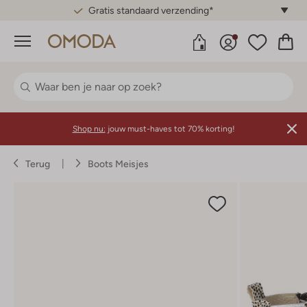
Gratis standaard verzending*
Menu
Shop nu:
jouw must-haves tot 70% korting!
Terug
Boots Meisjes