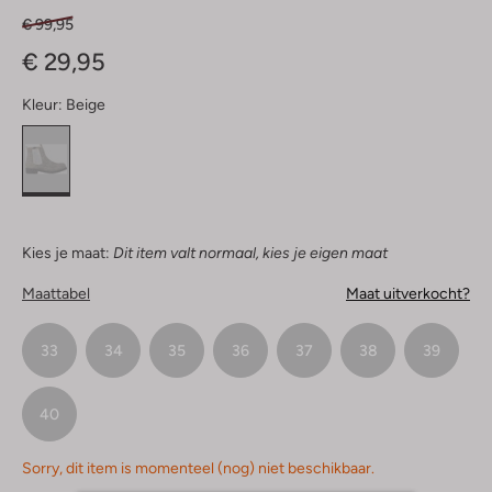
€ 99,95
€ 29,95
Kleur:
Beige
Kies je maat:
Dit item valt normaal, kies je eigen maat
Maattabel
Maat uitverkocht?
33
34
35
36
37
38
39
40
Sorry, dit item is momenteel (nog) niet beschikbaar.