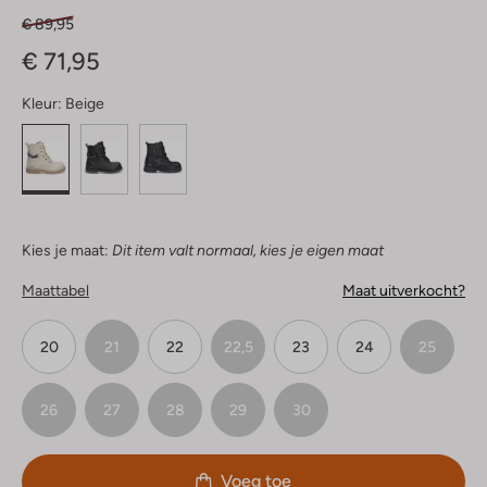
€ 89,95
€ 71,95
Kleur:
Beige
Kies je maat:
Dit item valt normaal, kies je eigen maat
Maattabel
Maat uitverkocht?
20
21
22
22,5
23
24
25
26
27
28
29
30
Voeg toe