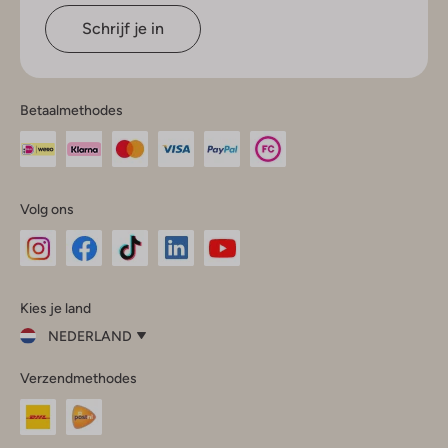
Schrijf je in
Betaalmethodes
Volg ons
Omoda
Omoda
Omoda
Omoda
Omoda
Kies je land
Instagram
Facebook
TikTok
LinkedIn
YouTube
NEDERLAND
Kies
Verzendmethodes
je
Sluit
land
Nederland