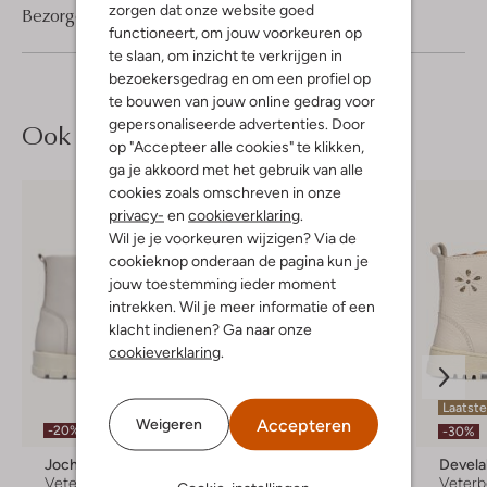
zorgen dat onze website goed
Bezorgen & retourneren
functioneert, om jouw voorkeuren op
te slaan, om inzicht te verkrijgen in
bezoekersgedrag en om een profiel op
te bouwen van jouw online gedrag voor
gepersonaliseerde advertenties. Door
Ook iets voor jou?
op "Accepteer alle cookies" te klikken,
ga je akkoord met het gebruik van alle
cookies zoals omschreven in onze
privacy-
en
cookieverklaring
.
Wil je je voorkeuren wijzigen? Via de
cookieknop onderaan de pagina kun je
jouw toestemming ieder moment
intrekken. Wil je meer informatie of een
klacht indienen? Ga naar onze
cookieverklaring
.
Laatste
Accepteren
Weigeren
-20%
-30%
-30%
Jochie & Freaks
Develab
Devel
Veterboots
Enkelboots
Veterb