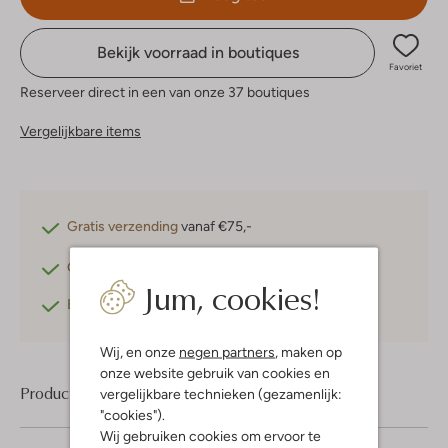
Bekijk voorraad in boutiques
Favoriet
Reserveer direct in een van onze 37 boutiques
Vergelijkbare items
Gratis verzending
vanaf €75,-
Gratis retourneren
binnen 30 dagen*
Jum, cookies!
Betaal achteraf
met Klarna
Wij, en onze
negen partners
, maken op
onze website gebruik van cookies en
Product informatie
vergelijkbare technieken (gezamenlijk:
"cookies").
Wij gebruiken cookies om ervoor te