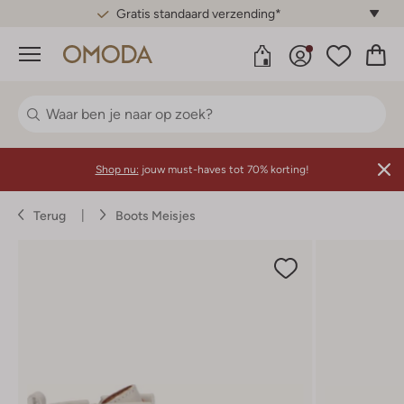
Gratis standaard verzending*
Menu
Shop nu:
jouw must-haves tot 70% korting!
Terug
Boots Meisjes