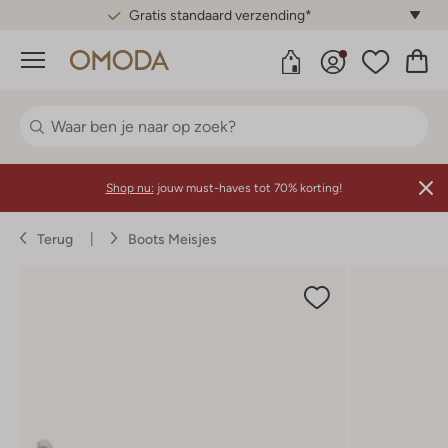
Gratis standaard verzending*
Menu
Shop nu:
jouw must-haves tot 70% korting!
Terug
Boots Meisjes