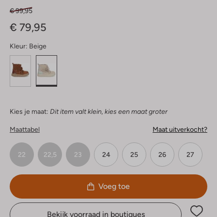
€ 99,95
€ 79,95
Kleur:
Beige
Kies je maat:
Dit item valt klein, kies een maat groter
Maattabel
Maat uitverkocht?
22
22,5
23
24
25
26
27
Voeg toe
Bekijk voorraad in boutiques