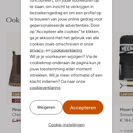
functioneert, om jouw voorkeuren op
te slaan, om inzicht te verkrijgen in
bezoekersgedrag en om een profiel op
Ook iets voor jou?
te bouwen van jouw online gedrag voor
gepersonaliseerde advertenties. Door
op "Accepteer alle cookies" te klikken,
ga je akkoord met het gebruik van alle
cookies zoals omschreven in onze
privacy-
en
cookieverklaring
.
Wil je je voorkeuren wijzigen? Via de
cookieknop onderaan de pagina kun je
jouw toestemming ieder moment
intrekken. Wil je meer informatie of een
klacht indienen? Ga naar onze
cookieverklaring
.
Laatste item
Laatste
-20%
Accepteren
Weigeren
Pinocchio
Moon Boot
Moon 
Chelsea boots
Snowboots
Snowb
€ 89,95
€ 71,99
Vanaf
€ 144,99
€ 184,
Cookie-instellingen
+ meer kleuren
+ meer