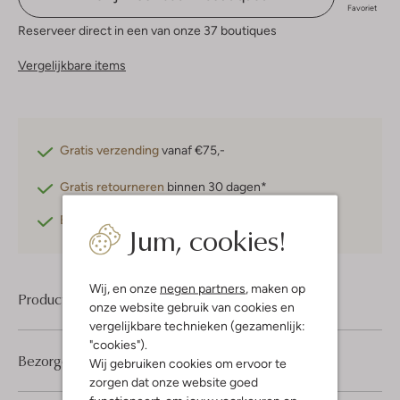
Favoriet
Reserveer direct in een van onze 37 boutiques
Vergelijkbare items
Gratis verzending
vanaf €75,-
Gratis retourneren
binnen 30 dagen*
Betaal achteraf
met Klarna
Jum, cookies!
Wij, en onze
negen partners
, maken op
Product informatie
onze website gebruik van cookies en
vergelijkbare technieken (gezamenlijk:
"cookies").
Bezorgen & retourneren
Wij gebruiken cookies om ervoor te
zorgen dat onze website goed