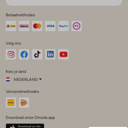
Betaalmethodes
Volg ons
Omoda
Omoda
Omoda
Omoda
Omoda
Kies je land
Instagram
Facebook
TikTok
LinkedIn
YouTube
NEDERLAND
Kies
Verzendmethodes
je
Sluit
land
Nederland
België
(Nederlands)
Download onze Omoda app
Belgique
(Français)