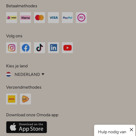
Betaalmethodes
Volg ons
Omoda
Omoda
Omoda
Omoda
Omoda
Kies je land
Instagram
Facebook
TikTok
LinkedIn
YouTube
NEDERLAND
Kies
Verzendmethodes
je
Sluit
land
Nederland
België
(Nederlands)
Download onze Omoda app
Belgique
(Français)
Deutschland