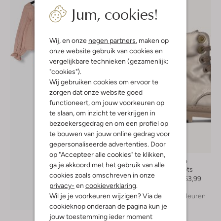
Jum, cookies!
Wij, en onze
negen partners
, maken op
onze website gebruik van cookies en
vergelijkbare technieken (gezamenlijk:
"cookies").
Wij gebruiken cookies om ervoor te
zorgen dat onze website goed
functioneert, om jouw voorkeuren op
te slaan, om inzicht te verkrijgen in
bezoekersgedrag en om een profiel op
te bouwen van jouw online gedrag voor
gepersonaliseerde advertenties. Door
-40%
op "Accepteer alle cookies" te klikken,
Shoesme
ga je akkoord met het gebruik van alle
Veterboots
cookies zoals omschreven in onze
Vanaf
€ 53,99
privacy-
en
cookieverklaring
.
Wil je je voorkeuren wijzigen? Via de
+ meer kleuren
Ontdek de look
cookieknop onderaan de pagina kun je
jouw toestemming ieder moment