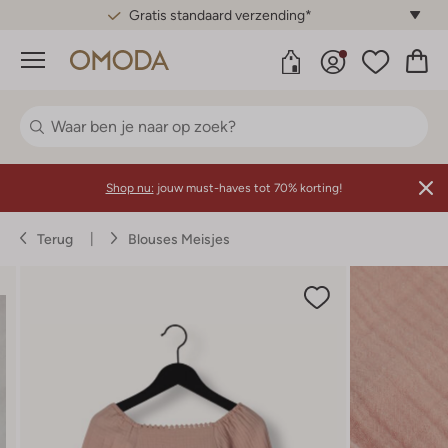
Gratis standaard verzending*
Menu
Shop nu:
jouw must-haves tot 70% korting!
Terug
Blouses Meisjes