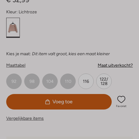
Kleur:
Lichtroze
Kies je maat:
Dit item valt groot, kies een maat kleiner
Maattabel
Maat uitverkocht?
122/
92
98
104
110
116
128
Voeg toe
Favoriet
Vergelijkbare items