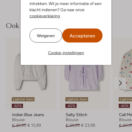
intrekken. Wil je meer informatie of een
klacht indienen? Ga naar onze
cookieverklaring
.
Ook iets voor jou?
Accepteren
Weigeren
Cookie-instellingen
Laatste item
Laatste item
Laatste
-60%
-60%
-60%
Indian Blue Jeans
Salty Stitch
Call M
Blouse
Blouse
Blouse
€ 39,95
€ 15,99
€ 59,99
€ 23,99
€ 69,9