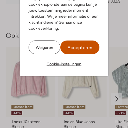
€ 84,99
€ 33,99
cookieknop onderaan de pagina kun je
jouw toestemming ieder moment
intrekken. Wil je meer informatie of een
klacht indienen? Ga naar onze
cookieverklaring
.
Ook iets voor jou?
Accepteren
Weigeren
Cookie-instellingen
Laatste item
Laatste item
Laatste
-60%
-60%
-60%
Looxs 10sixteen
Indian Blue Jeans
Like Fl
Blouse
Blouse
Blouse