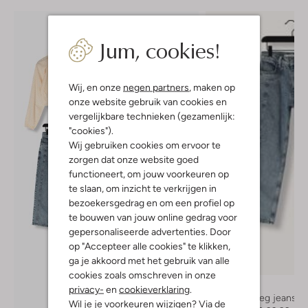
Jum, cookies!
Wij, en onze
negen partners
, maken op
onze website gebruik van cookies en
vergelijkbare technieken (gezamenlijk:
"cookies").
Wij gebruiken cookies om ervoor te
zorgen dat onze website goed
functioneert, om jouw voorkeuren op
te slaan, om inzicht te verkrijgen in
bezoekersgedrag en om een profiel op
te bouwen van jouw online gedrag voor
gepersonaliseerde advertenties. Door
op "Accepteer alle cookies" te klikken,
ga je akkoord met het gebruik van alle
-60%
cookies zoals omschreven in onze
Homage
privacy-
en
cookieverklaring
.
Straight leg jeans
Ontdek de look
Wil je je voorkeuren wijzigen? Via de