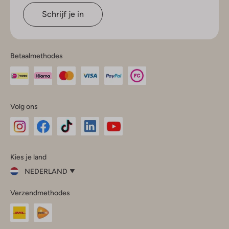
Schrijf je in
Betaalmethodes
Volg ons
Omoda
Omoda
Omoda
Omoda
Omoda
Kies je land
Instagram
Facebook
TikTok
LinkedIn
YouTube
NEDERLAND
Kies
Verzendmethodes
je
Sluit
land
Nederland