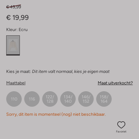
€ 49,99
€ 19,99
Kleur:
Ecru
Kies je maat:
Dit item valt normaal, kies je eigen maat
Maattabel
Maat uitverkocht?
122/
134/
146/
158/
110
116
128
140
152
164
Sorry, dit item is momenteel (nog) niet beschikbaar.
Favoriet