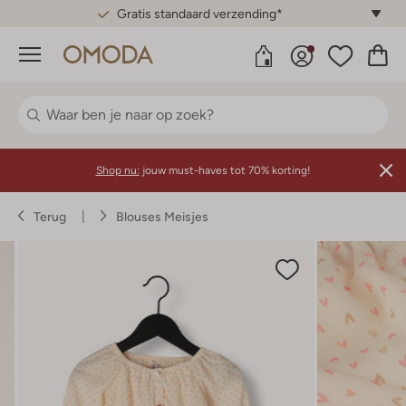
Gratis standaard verzending*
Menu
Shop nu:
jouw must-haves tot 70% korting!
Terug
Blouses Meisjes