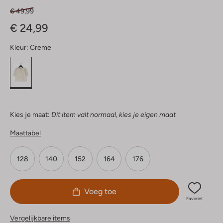
€ 49,99
€ 24,99
Kleur:
Creme
Kies je maat:
Dit item valt normaal, kies je eigen maat
Maattabel
128
140
152
164
176
Voeg toe
Favoriet
Vergelijkbare items