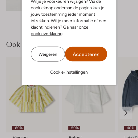
Wil je je voorkeuren wijzigen? Via de
Ontdek de look
cookieknop onderaan de pagina kun je
jouw toestemming ieder moment
intrekken. Wil je meer informatie of een
klacht indienen? Ga naar onze
cookieverklaring
.
Ook iets voor jou?
Accepteren
Weigeren
Cookie-instellingen
-60%
-50%
-40%
Vingino
Retour
Labo D