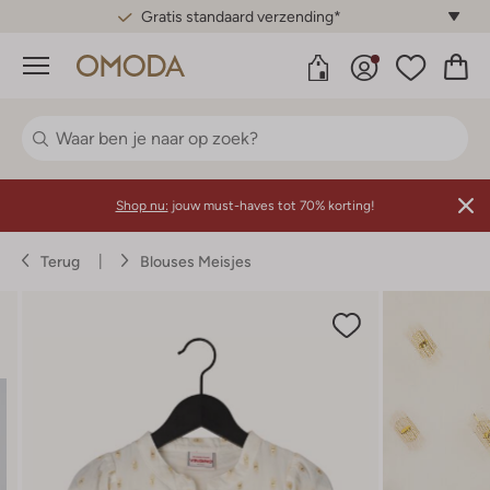
Gratis standaard verzending*
Menu
Shop nu:
jouw must-haves tot 70% korting!
Terug
Blouses Meisjes