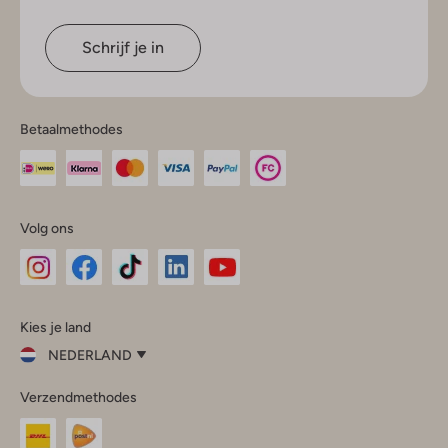
Schrijf je in
Betaalmethodes
Volg ons
Omoda
Omoda
Omoda
Omoda
Omoda
Kies je land
Instagram
Facebook
TikTok
LinkedIn
YouTube
NEDERLAND
Kies
Verzendmethodes
je
Sluit
land
Nederland