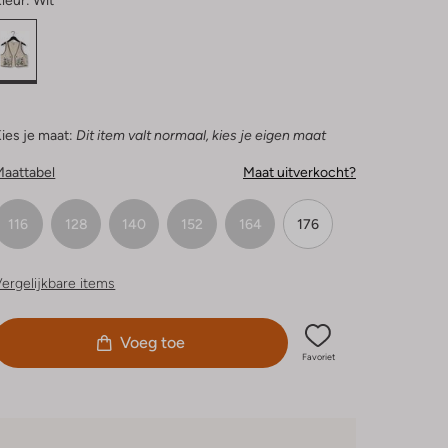
leur:
Wit
ies je maat:
Dit item valt normaal, kies je eigen maat
Maattabel
Maat uitverkocht?
116
128
140
152
164
176
ergelijkbare items
Voeg toe
Favoriet