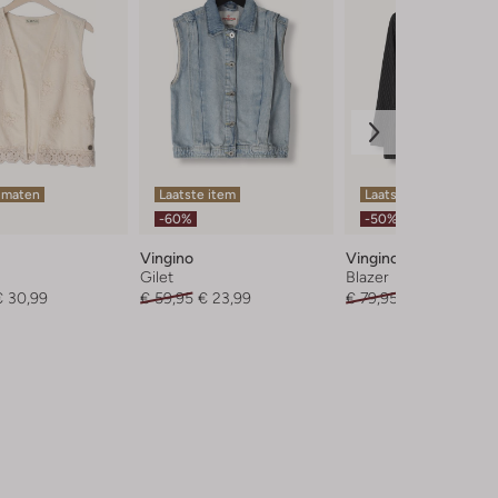
 maten
Laatste item
Laatste item
-60%
-50%
Vingino
Vingino
Gilet
Blazer
€ 30,99
€ 59,95
€ 23,99
€ 79,95
€ 39,99