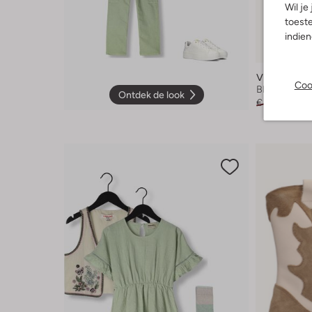
Wil je
toeste
indie
Laatste it
-50%
Vingino
Coo
Blouse
Ontdek de look
€ 59,95
€ 29