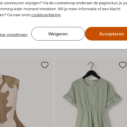
 je voorkeuren wijzigen? Via de cookieknop onderaan de pagina kun je j
mming ieder moment intrekken. Wil je meer informatie of een klacht
nen? Ga naar onze
cookieverklaring
.
ems
Laatste item
-60%
Red-Rag
Weigeren
Accepteren
kie-instellingen
Lage sneakers
,99
€ 124,95
€ 49,99