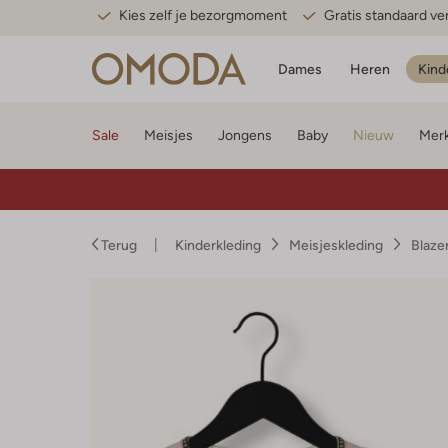
Kies zelf je bezorgmoment
Gratis standaard v
Dames
Heren
Kind
Sale
Meisjes
Jongens
Baby
Nieuw
Mer
Terug
Kinderkleding
Meisjeskleding
Blaze