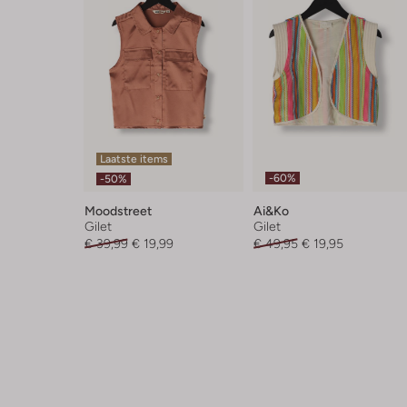
Laatste items
-60%
-50%
Moodstreet
Ai&ko
Gilet
Gilet
€ 39,99
€ 19,99
€ 49,95
€ 19,95