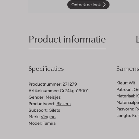
Ontdek de look
Product informatie
Specificaties
Samenst
Kleur:
Wit
Productnummer:
271279
Patroon:
Ge
Artikelnummer:
Cr24kgn19001
Materiaal:
K
Gender:
Meisjes
Materiaalp
Productsoort:
Blazers
Pasvorm:
Re
Subsoort:
Gilets
Lengte:
Kor
Merk:
Vingino
Model:
Tamira