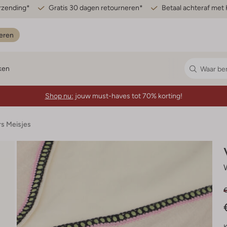
erzending*
Gratis 30 dagen retourneren*
Betaal achteraf met 
eren
ken
Shop nu:
jouw must-haves tot 70% korting!
rs Meisjes