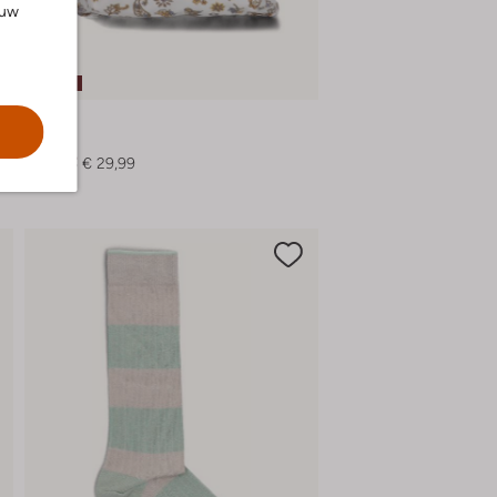
ouw
-20%
Vans
Rugtas
€ 37,95
€ 29,99