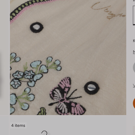
K
K
V
4 items