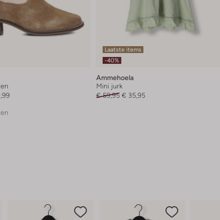
Laatste items
-40%
Ammehoela
zen
Mini jurk
,99
€ 59,95
€ 35,95
ren