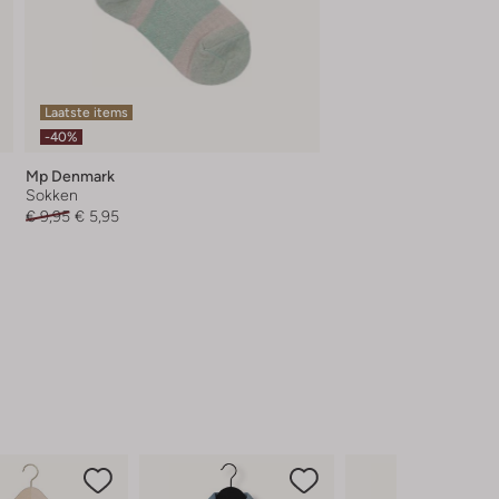
Laatste items
-40%
Mp Denmark
Sokken
€ 9,95
€ 5,95