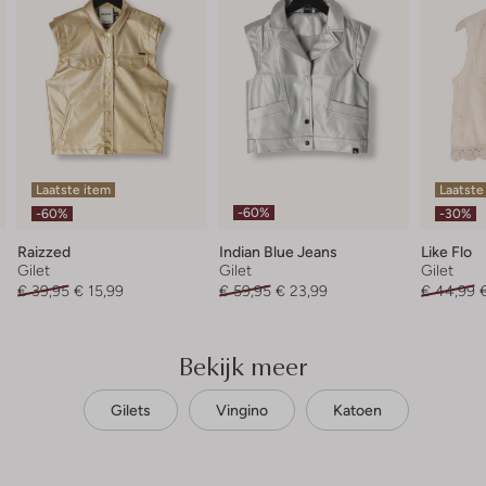
Laatste item
Laatste
-60%
-60%
-30%
Raizzed
Indian Blue Jeans
Like Flo
Gilet
Gilet
Gilet
€ 39,95
€ 15,99
€ 59,95
€ 23,99
€ 44,99
Bekijk meer
Gilets
Vingino
Katoen