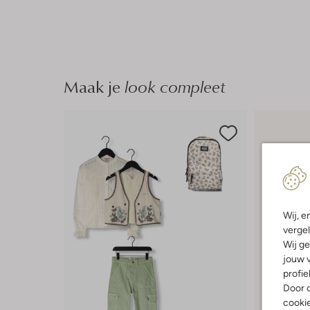
Maak je
look compleet
Wij, e
vergel
Wij ge
jouw v
profie
Door o
cooki