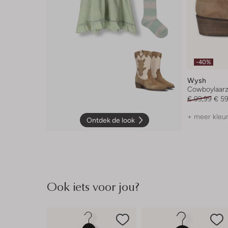
-40%
Wysh
Cowboylaar
€ 99,99
€ 59
+ meer kleu
Ontdek de look
Ook iets voor jou?