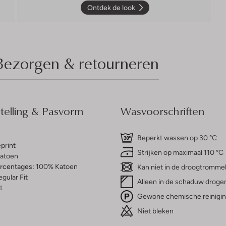
Ontdek de look
Bezorgen & retourneren
elling & Pasvorm
Wasvoorschriften
Beperkt wassen op 30 °C
print
Strijken op maximaal 110 °C
atoen
ercentages:
100% Katoen
Kan niet in de droogtromme
gular Fit
Alleen in de schaduw droge
t
Gewone chemische reinigi
Niet bleken