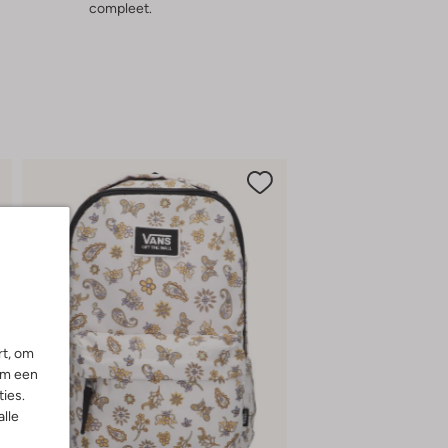
compleet.
rt, om
om een
ies.
alle