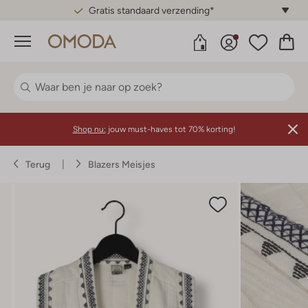
Gratis standaard verzending*
Menu
Shop nu:
jouw must-haves tot 70% korting!
Terug
Blazers Meisjes