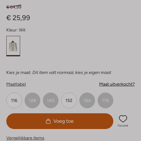
€ 64,99
€ 25,99
Kleur:
Wit
Kies je maat:
Dit item valt normaal, kies je eigen maat
Maattabel
Maat uitverkocht?
116
128
140
152
164
176
Voeg toe
Favoriet
Vergelijkbare items