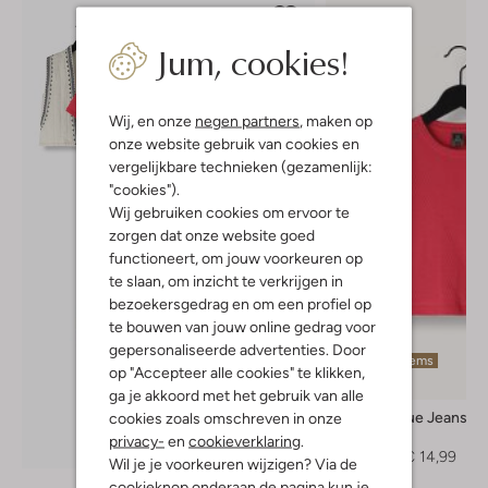
Jum, cookies!
Wij, en onze
negen partners
, maken op
onze website gebruik van cookies en
vergelijkbare technieken (gezamenlijk:
"cookies").
Wij gebruiken cookies om ervoor te
zorgen dat onze website goed
functioneert, om jouw voorkeuren op
te slaan, om inzicht te verkrijgen in
bezoekersgedrag en om een profiel op
te bouwen van jouw online gedrag voor
gepersonaliseerde advertenties. Door
Laatste items
op "Accepteer alle cookies" te klikken,
-50%
ga je akkoord met het gebruik van alle
Indian Blue Jeans
cookies zoals omschreven in onze
T-shirt
privacy-
en
cookieverklaring
.
Ontdek de look
€ 29,99
€ 14,99
Wil je je voorkeuren wijzigen? Via de
cookieknop onderaan de pagina kun je