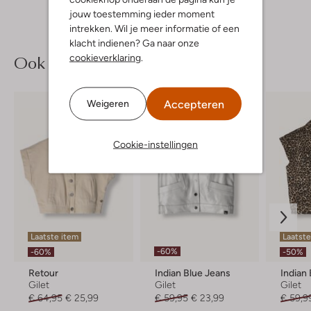
jouw toestemming ieder moment
intrekken. Wil je meer informatie of een
klacht indienen? Ga naar onze
Ook iets voor jou?
cookieverklaring
.
Accepteren
Weigeren
Cookie-instellingen
Laatste item
Laatst
-60%
-60%
-50%
Retour
Indian Blue Jeans
Indian
Gilet
Gilet
Gilet
€ 64,95
€ 25,99
€ 59,95
€ 23,99
€ 59,9