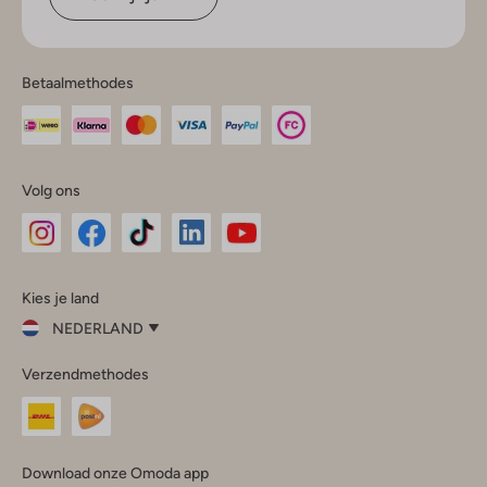
Betaalmethodes
Volg ons
Omoda
Omoda
Omoda
Omoda
Omoda
Kies je land
Instagram
Facebook
TikTok
LinkedIn
YouTube
NEDERLAND
Kies
Verzendmethodes
je
Sluit
land
Nederland
België
(Nederlands)
Download onze Omoda app