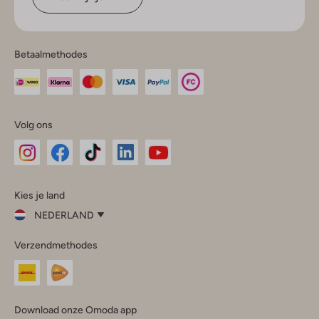
Betaalmethodes
Volg ons
Omoda
Omoda
Omoda
Omoda
Omoda
Kies je land
Instagram
Facebook
TikTok
LinkedIn
YouTube
NEDERLAND
Kies
Verzendmethodes
je
Sluit
land
Nederland
België
(Nederlands)
Download onze Omoda app