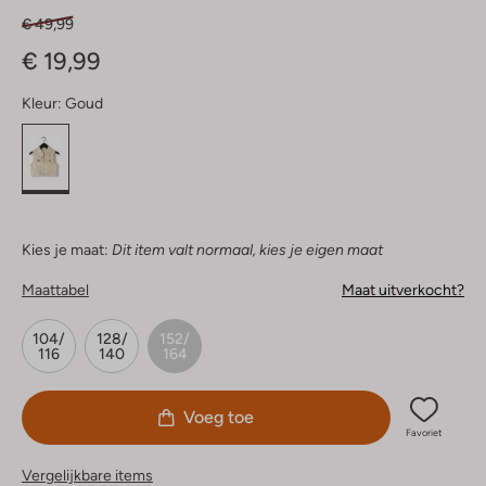
€ 49,99
€ 19,99
Kleur:
Goud
Kies je maat:
Dit item valt normaal, kies je eigen maat
Maattabel
Maat uitverkocht?
104/
128/
152/
116
140
164
Voeg toe
Favoriet
Vergelijkbare items