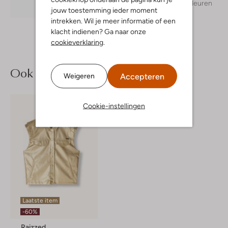
+ meer kleuren
Ontdek de look
jouw toestemming ieder moment
intrekken. Wil je meer informatie of een
klacht indienen? Ga naar onze
cookieverklaring
.
Ook iets voor jou?
Accepteren
Weigeren
Cookie-instellingen
Laatste item
-60%
Raizzed