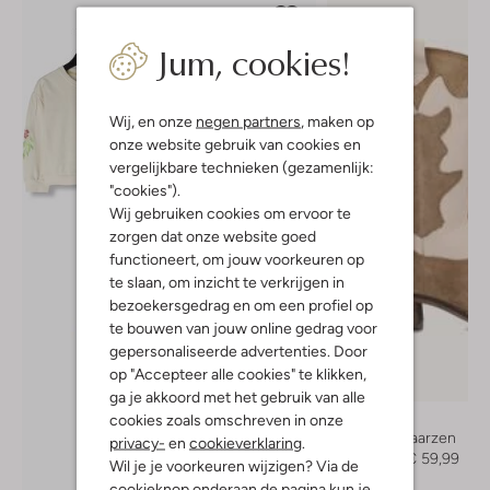
Jum, cookies!
Wij, en onze
negen partners
, maken op
onze website gebruik van cookies en
vergelijkbare technieken (gezamenlijk:
"cookies").
Wij gebruiken cookies om ervoor te
zorgen dat onze website goed
functioneert, om jouw voorkeuren op
te slaan, om inzicht te verkrijgen in
bezoekersgedrag en om een profiel op
te bouwen van jouw online gedrag voor
gepersonaliseerde advertenties. Door
op "Accepteer alle cookies" te klikken,
-40%
ga je akkoord met het gebruik van alle
Wysh
cookies zoals omschreven in onze
Cowboylaarzen
privacy-
en
cookieverklaring
.
€ 99,99
€ 59,99
Wil je je voorkeuren wijzigen? Via de
cookieknop onderaan de pagina kun je