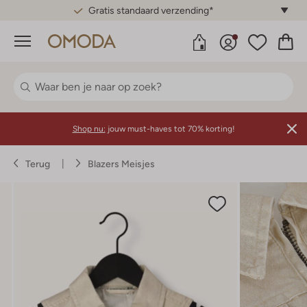
Gratis standaard verzending*
Menu
Shop nu:
jouw must-haves tot 70% korting!
Terug
Blazers Meisjes