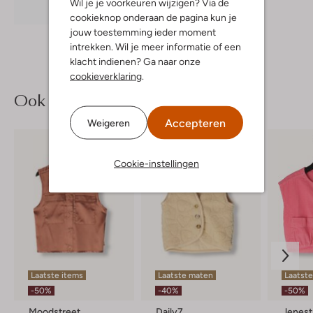
Wil je je voorkeuren wijzigen? Via de
Ontdek de look
cookieknop onderaan de pagina kun je
jouw toestemming ieder moment
intrekken. Wil je meer informatie of een
klacht indienen? Ga naar onze
cookieverklaring
.
Ook iets voor jou?
Accepteren
Weigeren
Cookie-instellingen
Laatste items
Laatste maten
Laatste
-50%
-40%
-50%
Moodstreet
Daily7
Jenest