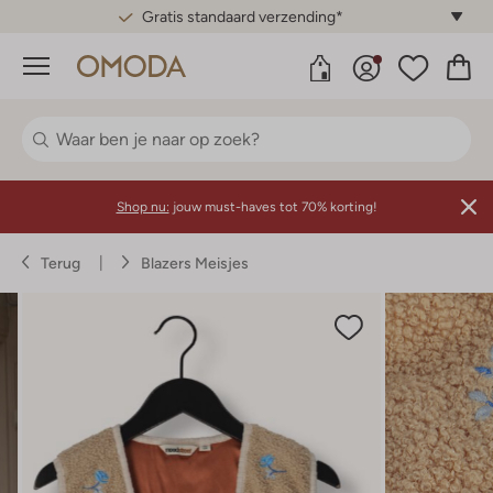
Gratis standaard verzending*
Menu
Shop nu:
jouw must-haves tot 70% korting!
Terug
Blazers Meisjes