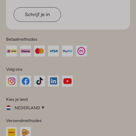
Schrijf je in
Betaalmethodes
Volg ons
Omoda
Omoda
Omoda
Omoda
Omoda
Kies je land
Instagram
Facebook
TikTok
LinkedIn
YouTube
NEDERLAND
Kies
Verzendmethodes
je
Sluit
land
Nederland