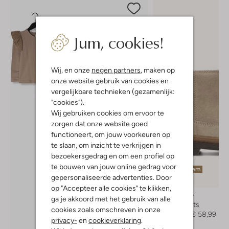
Jum, cookies!
Wij, en onze
negen partners
, maken op
onze website gebruik van cookies en
vergelijkbare technieken (gezamenlijk:
"cookies").
Wij gebruiken cookies om ervoor te
zorgen dat onze website goed
functioneert, om jouw voorkeuren op
te slaan, om inzicht te verkrijgen in
bezoekersgedrag en om een profiel op
te bouwen van jouw online gedrag voor
Laatste item
gepersonaliseerde advertenties. Door
-30%
op "Accepteer alle cookies" te klikken,
Bunniesjr
ga je akkoord met het gebruik van alle
Enkelboots
cookies zoals omschreven in onze
€ 84,95
€ 58,99
privacy-
en
cookieverklaring
.