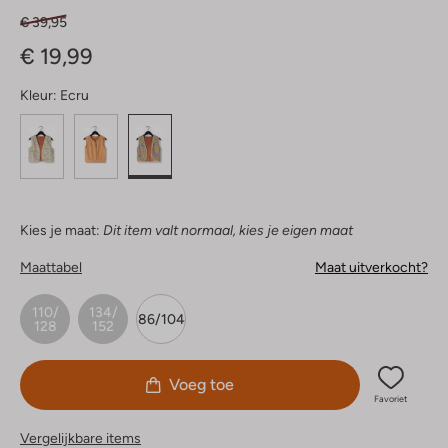
€ 39,95
€ 19,99
Kleur:
Ecru
Kies je maat:
Dit item valt normaal, kies je eigen maat
Maattabel
Maat uitverkocht?
110/
134/
86/104
128
152
Voeg toe
Favoriet
Vergelijkbare items