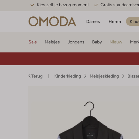
Kies zelf je bezorgmoment
Gratis standaard v
Dames
Heren
Kind
Sale
Meisjes
Jongens
Baby
Nieuw
Mer
Terug
Kinderkleding
Meisjeskleding
Blaze