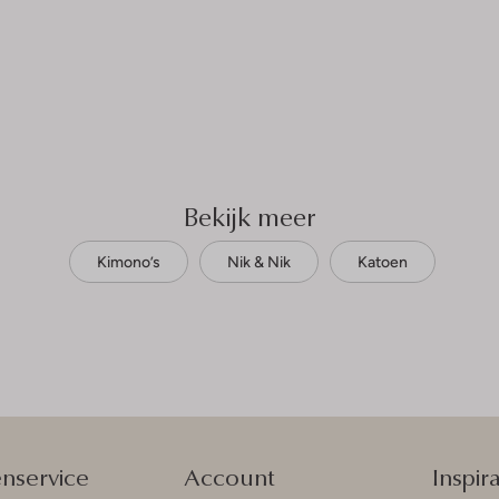
Bekijk meer
Kimono’s
Nik & Nik
Katoen
enservice
Account
Inspira