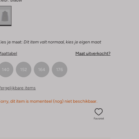
leur:
Blauw
ies je maat:
Dit item valt normaal, kies je eigen maat
Maattabel
Maat uitverkocht?
140
152
164
176
ergelijkbare items
orry, dit item is momenteel (nog) niet beschikbaar.
Favoriet