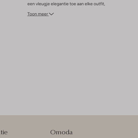
een vleugje elegantie toe aan elke outfit,
zonder in te boeten op comfort. Laat je
Toon meer
creativiteit de vrije loop en creëer
eindeloze combinaties voor elke zonnige
dag.
tie
Omoda