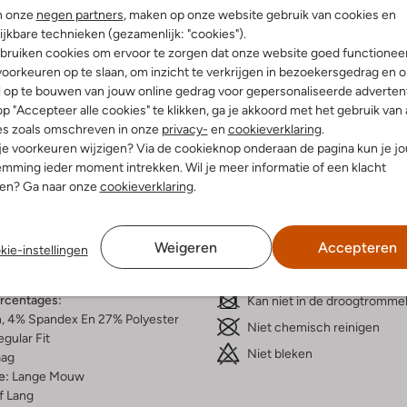
n onze
negen partners
, maken op onze website gebruik van cookies en
ijkbare technieken (gezamenlijk: "cookies").
bruiken cookies om ervoor te zorgen dat onze website goed functionee
oorkeuren op te slaan, om inzicht te verkrijgen in bezoekersgedrag en 
l op te bouwen van jouw online gedrag voor gepersonaliseerde advertent
Bezorgen & retourneren
p "Accepteer alle cookies" te klikken, ga je akkoord met het gebruik van 
es zoals omschreven in onze
privacy-
en
cookieverklaring
.
 je voorkeuren wijzigen? Via de cookieknop onderaan de pagina kun je j
mming ieder moment intrekken. Wil je meer informatie of een klacht
nen? Ga naar onze
cookieverklaring
.
elling & Pasvorm
Wasvoorschriften
w
Weigeren
Accepteren
Beperkt wassen op 30 °C
kie-instellingen
reep
Strijken op maximaal 110 °C
atoen
ercentages:
Kan niet in de droogtromme
, 4% Spandex En 27% Polyester
Niet chemisch reinigen
gular Fit
Niet bleken
aag
e:
Lange Mouw
f Lang