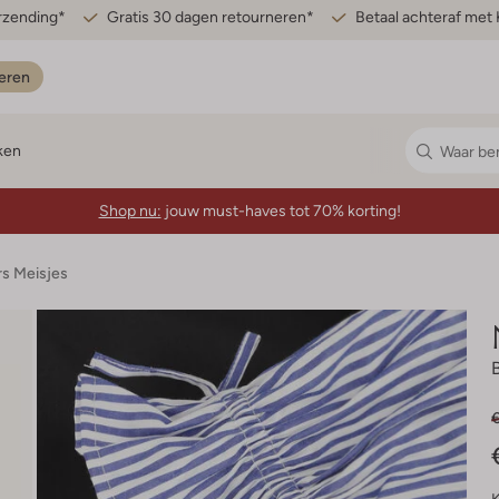
erzending*
Gratis 30 dagen retourneren*
Betaal achteraf met 
eren
ken
Shop nu:
jouw must-haves tot 70% korting!
rs Meisjes