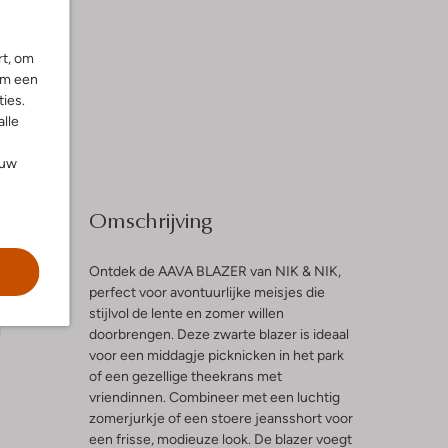
rt, om
om een
ies.
alle
ouw
Omschrijving
Ontdek de AAVA BLAZER van NIK & NIK,
perfect voor avontuurlijke meisjes die
stijlvol de lente en zomer willen
l
doorbrengen. Deze zwarte blazer is ideaal
voor een middagje picknicken in het park
of een gezellige theekrans met
vriendinnen. Combineer met een luchtig
zomerjurkje of een stoere jeansshort voor
een frisse, modieuze look. De blazer voegt