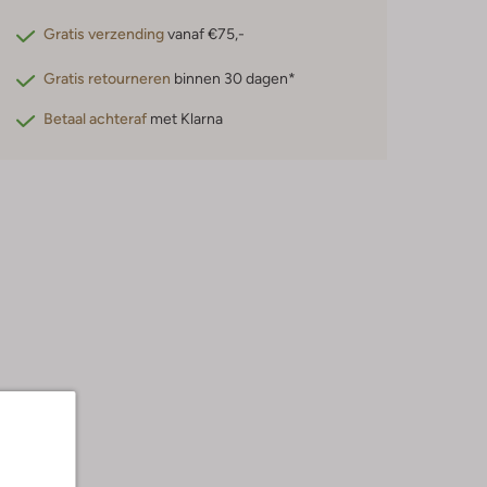
Gratis verzending
vanaf €75,-
Gratis retourneren
binnen 30 dagen*
Betaal achteraf
met Klarna