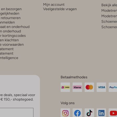
Mijn account
Bekijk all
n en bezorgen
Veelgestelde vragen
Modetren
gelijkheden
Modetren
n retourneren
Schoenen
anmelden
aat en onderhoud
Schoenen
en onderhoud
r kortingscodes
en klachten
e voorwaarden
tatement
atement
 Intelligence
Betaalmethodes
e deals, speciaal voor
p € 150,- shoptegoed.
Volg ons