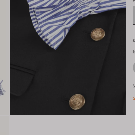
K
K
V
S