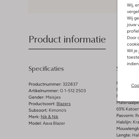
Wij, e
vergel
Wij ge
jouw v
profie
Product informatie
Door o
cooki
Wil je
toeste
indie
Specificaties
Samenst
Kleur:
Blau
Productnummer:
322837
Coo
Patroon:
St
Artikelnummer:
G 1-512 2503
Materiaal:
K
Gender:
Meisjes
Materiaalp
Productsoort:
Blazers
69% Katoen
Subsoort:
Kimono’s
Pasvorm:
Re
Merk:
Nik & Nik
Halslijn:
Kr
Model:
Aava Blazer
Mouwlengt
Lengte:
Hal