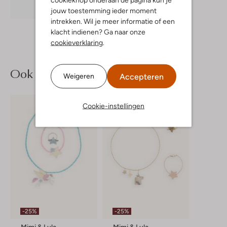
Ontdek de look
jouw toestemming ieder moment
intrekken. Wil je meer informatie of een
klacht indienen? Ga naar onze
cookieverklaring
.
Ook iets voor jou?
Accepteren
Weigeren
Cookie-instellingen
-25%
-25%