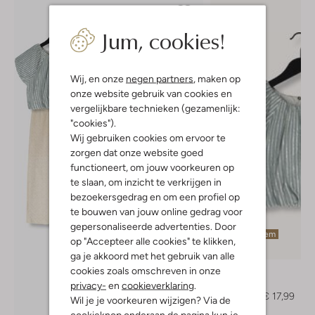
Jum, cookies!
Wij, en onze
negen partners
, maken op
onze website gebruik van cookies en
vergelijkbare technieken (gezamenlijk:
"cookies").
Wij gebruiken cookies om ervoor te
zorgen dat onze website goed
functioneert, om jouw voorkeuren op
te slaan, om inzicht te verkrijgen in
bezoekersgedrag en om een profiel op
te bouwen van jouw online gedrag voor
gepersonaliseerde advertenties. Door
Laatste item
op "Accepteer alle cookies" te klikken,
-60%
ga je akkoord met het gebruik van alle
cookies zoals omschreven in onze
Like Flo
Blouse
privacy-
en
cookieverklaring
.
€ 44,99
€ 17,99
Wil je je voorkeuren wijzigen? Via de
cookieknop onderaan de pagina kun je