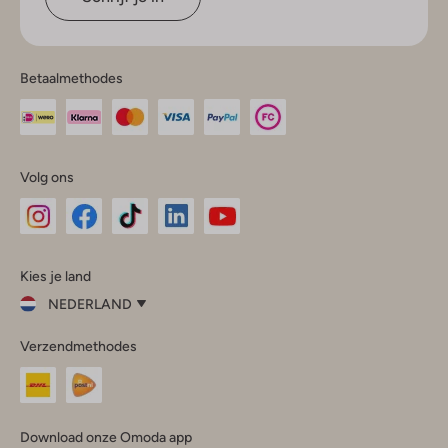
Betaalmethodes
Volg ons
Omoda
Omoda
Omoda
Omoda
Omoda
Kies je land
Instagram
Facebook
TikTok
LinkedIn
YouTube
NEDERLAND
Kies
Verzendmethodes
je
Sluit
land
Nederland
België
(Nederlands)
Download onze Omoda app