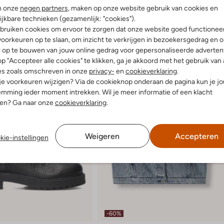
n onze
negen partners
, maken op onze website gebruik van cookies en
ijkbare technieken (gezamenlijk: "cookies").
bruiken cookies om ervoor te zorgen dat onze website goed functionee
oorkeuren op te slaan, om inzicht te verkrijgen in bezoekersgedrag en 
l op te bouwen van jouw online gedrag voor gepersonaliseerde advertent
p "Accepteer alle cookies" te klikken, ga je akkoord met het gebruik van 
es zoals omschreven in onze
privacy-
en
cookieverklaring
.
 je voorkeuren wijzigen? Via de cookieknop onderaan de pagina kun je j
mming ieder moment intrekken. Wil je meer informatie of een klacht
nen? Ga naar onze
cookieverklaring
.
Weigeren
Accepteren
kie-instellingen
-60%