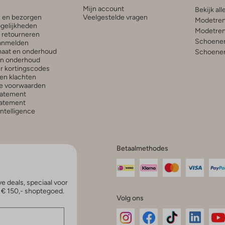
Mijn account
Bekijk all
n en bezorgen
Veelgestelde vragen
Modetren
gelijkheden
Modetren
n retourneren
Schoenen
anmelden
aat en onderhoud
Schoenen
en onderhoud
r kortingscodes
en klachten
e voorwaarden
tatement
atement
 Intelligence
Betaalmethodes
e deals, speciaal voor
p € 150,- shoptegoed.
Volg ons