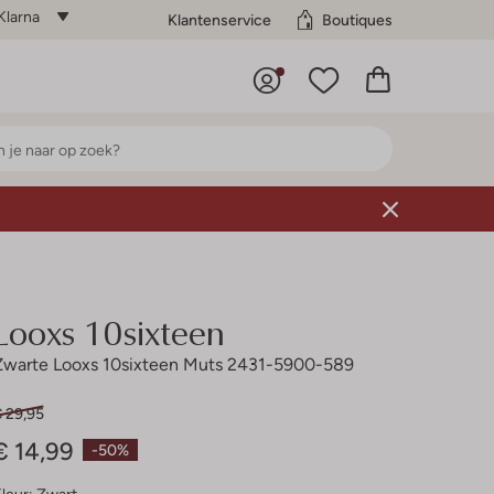
Klarna
Klantenservice
Boutiques
Looxs 10sixteen
Zwarte Looxs 10sixteen Muts 2431-5900-589
€ 29,95
€ 14,99
-50%