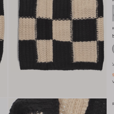
K
K
M
V
S
V
R