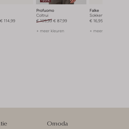
-20%
Profuomo
Falke
Coltrui
Sokken
€ 114,99
€ 109,99
€ 87,99
€ 16,95
+ meer kleuren
+ meer kleuren
tie
Omoda