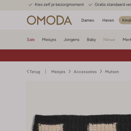
Kies zelf je bezorgmoment
Gratis standaard v
Dames
Heren
Kind
Sale
Meisjes
Jongens
Baby
Nieuw
Mer
Terug
Meisjes
Accessoires
Mutsen