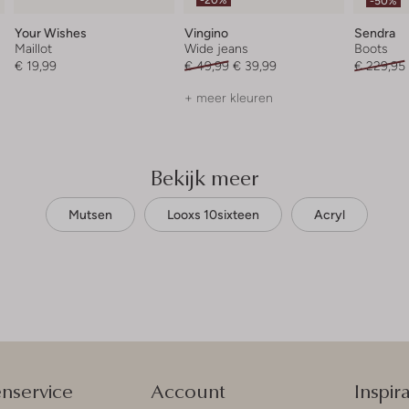
-50%
Your Wishes
Vingino
Sendra
Maillot
Wide jeans
Boots
€ 19,99
€ 49,99
€ 39,99
€ 229,95
+ meer kleuren
Bekijk meer
Mutsen
Looxs 10sixteen
Acryl
enservice
Account
Inspira