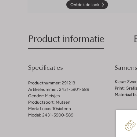
Ontdek de look
Product informatie
Specificaties
Samenst
Kleur:
Zwar
Productnummer:
291213
Print:
Grafi
Artikelnummer:
2431-5901-589
Materiaal b
Gender:
Meisjes
Productsoort:
Mutsen
Merk:
Looxs 10sixteen
Model:
2431-5900-589