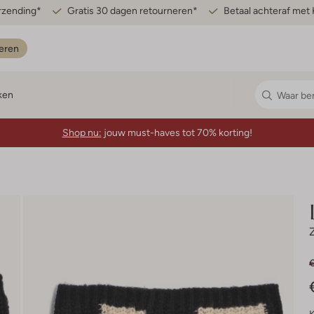
erzending*
Gratis 30 dagen retourneren*
Betaal achteraf met 
eren
ken
Shop nu:
jouw must-haves tot 70% korting!