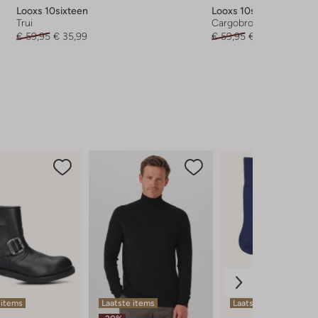
Looxs 10sixteen
Looxs 10sixteen
Trui
Cargobroek
€ 59,95
€ 35,99
€ 59,95
€ 29,99
 items
Laatste items
Laatste maten