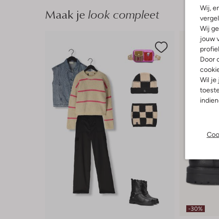
Wij, e
Maak je
look compleet
vergel
Wij ge
jouw v
profie
Door o
cooki
Wil je
toeste
indie
Coo
-30%