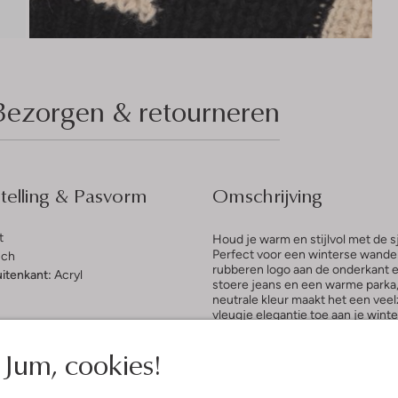
Bezorgen & retourneren
elling & Pasvorm
Omschrijving
t
Houd je warm en stijlvol met de
Perfect voor een winterse wandel
sch
rubberen logo aan de onderkant e
uitenkant:
Acryl
stoere jeans en een warme parka, 
neutrale kleur maakt het een veelz
vleugje elegantie toe aan je win
Jum, cookies!