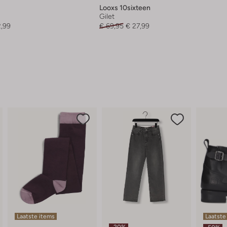
Looxs 10sixteen
Gilet
2,99
€ 69,95
€ 27,99
Laatste items
Laatste
-20%