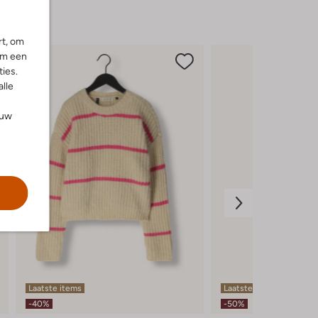
rt, om
om een
ies.
alle
ouw
Laatste items
Laatste items
-40%
-50%