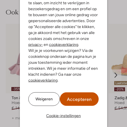
te slaan, om inzicht te verkrijgen in
bezoekersgedrag en om een profiel op
Ook iets voor jou?
te bouwen van jouw online gedrag voor
gepersonaliseerde advertenties. Door
op "Accepteer alle cookies" te klikken,
ga je akkoord met het gebruik van alle
cookies zoals omschreven in onze
privacy-
en
cookieverklaring
.
Wil je je voorkeuren wijzigen? Via de
cookieknop onderaan de pagina kun je
jouw toestemming ieder moment
intrekken. Wil je meer informatie of een
klacht indienen? Ga naar onze
cookieverklaring
.
Laatst
-35%
-35%
-20%
Ton & Ton
Ton & Ton
Zadig &
Accepteren
Weigeren
Hoed
Hoed
Hoed
€ 14,95
€ 9,95
€ 14,95
€ 9,95
€ 54,9
Cookie-instellingen
+ meer kleuren
+ meer kleuren