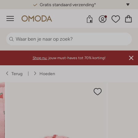
Gratis standaard verzending*
Menu
Shop nu:
jouw must-haves tot 70% korting!
Terug
Hoeden