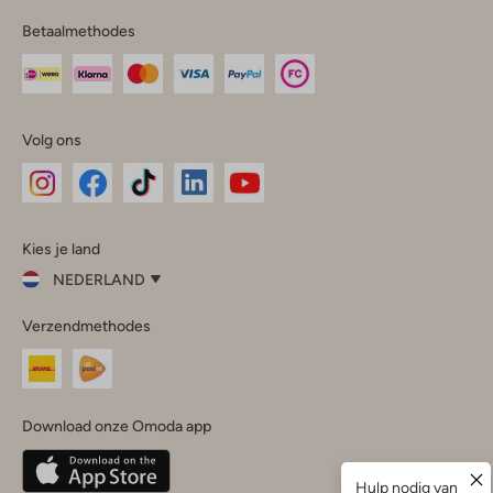
Betaalmethodes
Volg ons
Omoda
Omoda
Omoda
Omoda
Omoda
Kies je land
Instagram
Facebook
TikTok
LinkedIn
YouTube
NEDERLAND
Kies
Verzendmethodes
je
Sluit
land
Nederland
België
(Nederlands)
Download onze Omoda app
Belgique
(Français)
Deutschland