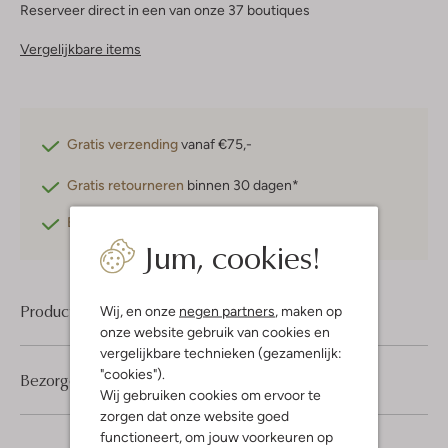
Reserveer direct in een van onze 37 boutiques
Vergelijkbare items
Gratis verzending
vanaf €75,-
Gratis retourneren
binnen 30 dagen*
Betaal achteraf
met Klarna
Jum, cookies!
Product informatie
Wij, en onze
negen partners
, maken op
onze website gebruik van cookies en
vergelijkbare technieken (gezamenlijk:
"cookies").
Bezorgen & retourneren
Wij gebruiken cookies om ervoor te
zorgen dat onze website goed
functioneert, om jouw voorkeuren op