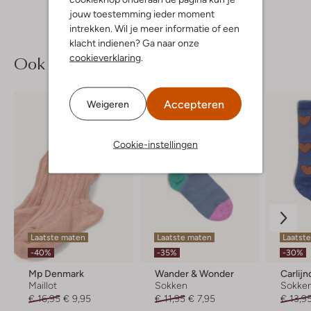
jouw toestemming ieder moment
intrekken. Wil je meer informatie of een
klacht indienen? Ga naar onze
Ook iets voor jou?
cookieverklaring
.
Accepteren
Weigeren
Cookie-instellingen
Laatste maten
Laatste maten
Laatste
-40%
-35%
-30%
Mp Denmark
Wander & Wonder
Carlijn
Maillot
Sokken
Sokke
€ 16,95
€ 9,95
€ 11,95
€ 7,95
€ 13,9