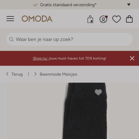
Gratis standaard verzending*
Menu
Shop nu:
jouw must-haves tot 70% korting!
Terug
Beenmode Meisjes