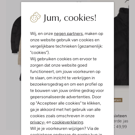
Jum, cookies!
Wij, en onze
negen partners
, maken op
onze website gebruik van cookies en
vergelijkbare technieken (gezamenlijk:
"cookies").
Wij gebruiken cookies om ervoor te
zorgen dat onze website goed
functioneert, om jouw voorkeuren op
te slaan, om inzicht te verkrijgen in
bezoekersgedrag en om een profiel op
te bouwen van jouw online gedrag voor
gepersonaliseerde advertenties. Door
Laatste maten
op "Accepteer alle cookies" te klikken,
-50%
ga je akkoord met het gebruik van alle
cookies zoals omschreven in onze
Looxs 10sixteen
Gewatteerde jas
privacy-
en
cookieverklaring
.
Ontdek de look
€ 99,95
€ 49,99
Wil je je voorkeuren wijzigen? Via de
cookieknop onderaan de pagina kun je