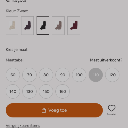
Kleur:
Zwart
Kies je maat:
Maattabel
Maat uitverkocht?
60
70
80
90
100
110
120
140
130
150
160
Voeg toe
Favoriet
Vergelijkbare items