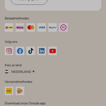
Betaalmethodes
Volg ons
Omoda
Omoda
Omoda
Omoda
Omoda
Kies je land
Instagram
Facebook
TikTok
LinkedIn
YouTube
NEDERLAND
Kies
Verzendmethodes
je
Sluit
land
Nederland
België
(Nederlands)
Download onze Omoda app