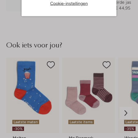
Gewatteerde jas
Cookie-instellingen
Ontdek de look
€ 89,95
€ 44,95
Ook iets voor jou?
Laatste maten
Laatste items
Laatst
-30%
-35%