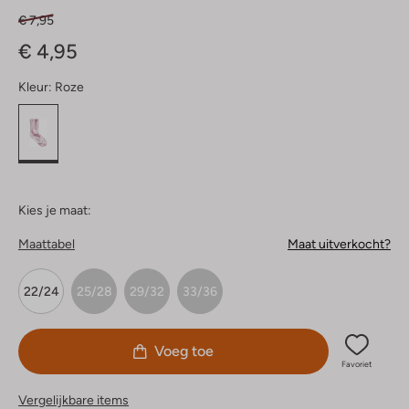
€ 7,95
€ 4,95
Kleur:
Roze
Kies je maat:
Maattabel
Maat uitverkocht?
22/24
25/28
29/32
33/36
Voeg toe
Favoriet
Vergelijkbare items