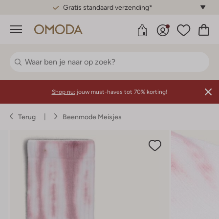
Gratis standaard verzending*
Menu
Shop nu:
jouw must-haves tot 70% korting!
Terug
Beenmode Meisjes