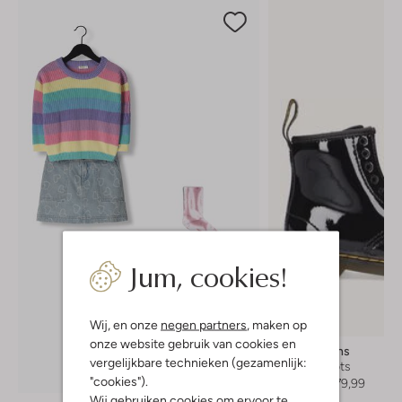
Jum, cookies!
Wij, en onze
negen partners
, maken op
onze website gebruik van cookies en
Dr Martens
vergelijkbare technieken (gezamenlijk:
Veterboots
Ontdek de look
"cookies").
Vanaf
€ 79,99
Wij gebruiken cookies om ervoor te