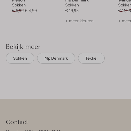
Melton
Mp Denmark
Wande
Sokken
Sokken
Sokke
€ 6,99
€ 4,99
€ 19,95
€ 11,9
+ meer kleuren
+ meer
Bekijk meer
Sokken
Mp Denmark
Textiel
Contact