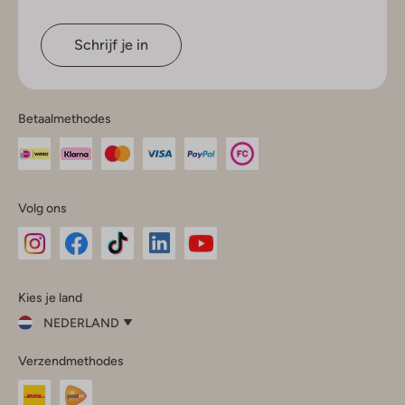
Schrijf je in
Betaalmethodes
Volg ons
Omoda
Omoda
Omoda
Omoda
Omoda
Kies je land
Instagram
Facebook
TikTok
LinkedIn
YouTube
NEDERLAND
Kies
Verzendmethodes
je
Sluit
land
Nederland