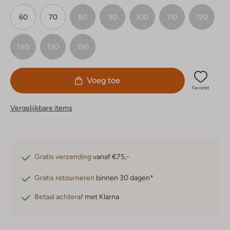
60
70
80
90
100
110
120
140
130
150
Voeg toe
Favoriet
Vergelijkbare items
Gratis verzending
vanaf €75,-
Gratis retourneren
binnen 30 dagen*
Betaal achteraf
met Klarna