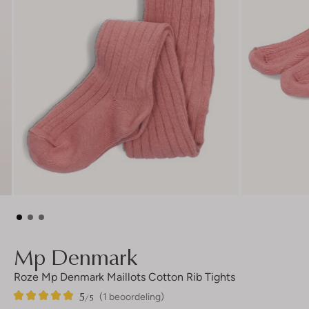
Mp Denmark
Roze Mp Denmark Maillots Cotton Rib Tights
5
1
5
/5
(1 beoordeling)