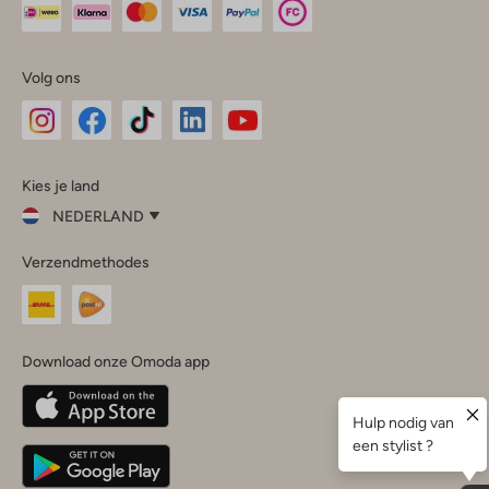
Volg ons
Omoda
Omoda
Omoda
Omoda
Omoda
Kies je land
Instagram
Facebook
TikTok
LinkedIn
YouTube
NEDERLAND
Kies
Verzendmethodes
je
Sluit
land
Nederland
België
(Nederlands)
Download onze Omoda app
Belgique
(Français)
Deutschland