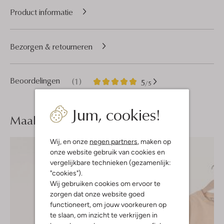
Product informatie
Bezorgen & retourneren
1
5
Beoordelingen
(1)
5
/5
Sterren
Jum, cookies!
Maak je
look compleet
Wij, en onze
negen partners
, maken op
onze website gebruik van cookies en
vergelijkbare technieken (gezamenlijk:
"cookies").
Wij gebruiken cookies om ervoor te
zorgen dat onze website goed
functioneert, om jouw voorkeuren op
te slaan, om inzicht te verkrijgen in