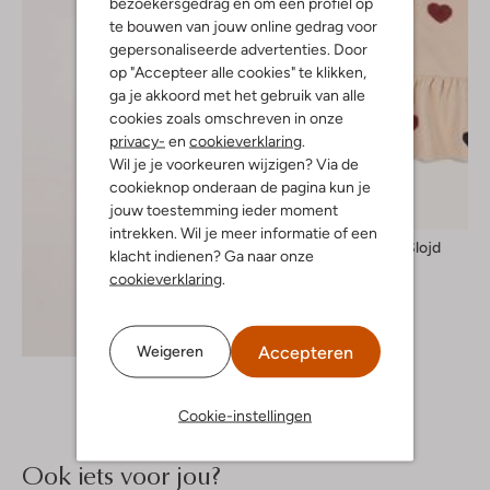
bezoekersgedrag en om een profiel op
te bouwen van jouw online gedrag voor
gepersonaliseerde advertenties. Door
op "Accepteer alle cookies" te klikken,
ga je akkoord met het gebruik van alle
cookies zoals omschreven in onze
privacy-
en
cookieverklaring
.
Wil je je voorkeuren wijzigen? Via de
cookieknop onderaan de pagina kun je
jouw toestemming ieder moment
Nieuw
intrekken. Wil je meer informatie of een
Konges Slojd
klacht indienen? Ga naar onze
Mini jurk
cookieverklaring
.
€ 64,99
Ontdek de look
Accepteren
Weigeren
Cookie-instellingen
Ook iets voor jou?