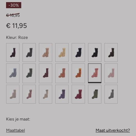
Sterren
-30%
€ 16,95
€ 11,95
Kleur:
Roze
Kies je maat:
Maattabel
Maat uitverkocht?