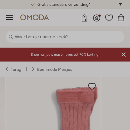
Gratis standaard verzending*
Menu
Shop nu:
jouw must-haves tot 70% korting!
Terug
Beenmode Meisjes