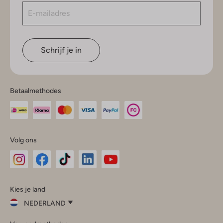
Schrijf je in
Betaalmethodes
Volg ons
Omoda
Omoda
Omoda
Omoda
Omoda
Kies je land
Instagram
Facebook
TikTok
LinkedIn
YouTube
NEDERLAND
Kies