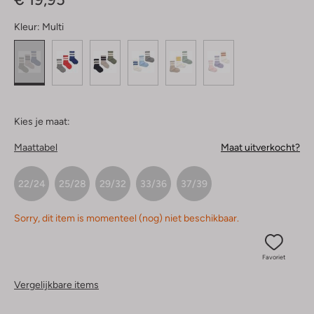
Kleur:
Multi
Kies je maat:
Maattabel
Maat uitverkocht?
22/24
25/28
29/32
33/36
37/39
Sorry, dit item is momenteel (nog) niet beschikbaar.
Favoriet
Vergelijkbare items