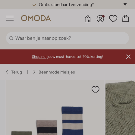
Gratis standaard verzending*
Menu
Shop nu:
jouw must-haves tot 70% korting!
Terug
Beenmode Meisjes