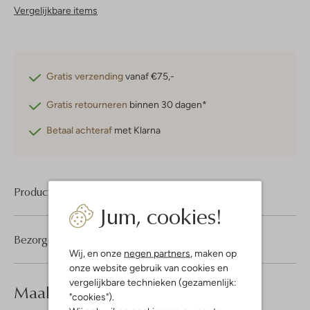
Vergelijkbare items
Gratis verzending
vanaf €75,-
Gratis retourneren
binnen 30 dagen*
Betaal achteraf
met Klarna
Product informatie
Jum, cookies!
Bezorgen & retourneren
Wij, en onze
negen partners
, maken op
onze website gebruik van cookies en
vergelijkbare technieken (gezamenlijk:
Maak je
look compleet
"cookies").