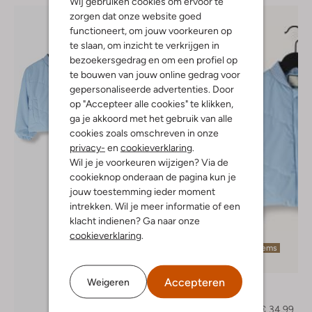
Wij gebruiken cookies om ervoor te
zorgen dat onze website goed
functioneert, om jouw voorkeuren op
te slaan, om inzicht te verkrijgen in
bezoekersgedrag en om een profiel op
te bouwen van jouw online gedrag voor
gepersonaliseerde advertenties. Door
op "Accepteer alle cookies" te klikken,
ga je akkoord met het gebruik van alle
cookies zoals omschreven in onze
privacy-
en
cookieverklaring
.
Wil je je voorkeuren wijzigen? Via de
cookieknop onderaan de pagina kun je
jouw toestemming ieder moment
intrekken. Wil je meer informatie of een
klacht indienen? Ga naar onze
cookieverklaring
.
Laatste items
-30%
Accepteren
Weigeren
Raizzed
Jack
€ 49,99
€ 34,99