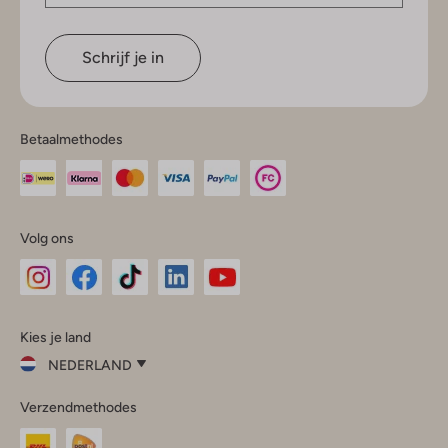
Schrijf je in
Betaalmethodes
Volg ons
Omoda
Omoda
Omoda
Omoda
Omoda
Kies je land
Instagram
Facebook
TikTok
LinkedIn
YouTube
NEDERLAND
Kies
Verzendmethodes
je
Sluit
land