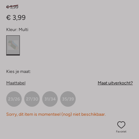
€ 5,99
€ 3,99
Kleur:
Multi
Kies je maat:
Maattabel
Maat uitverkocht?
23/26
27/30
31/34
35/39
Sorry, dit item is momenteel (nog) niet beschikbaar.
Favoriet