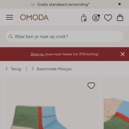
Gratis standaard verzending*
Menu
Shop nu:
jouw must-haves tot 70% korting!
Terug
Beenmode Meisjes