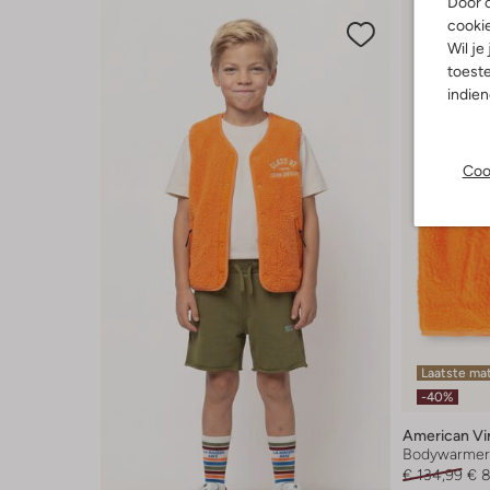
Door o
cooki
Wil je
toeste
indie
Coo
Laatste ma
-40%
American Vi
Bodywarme
€ 134,99
€ 