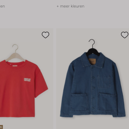
ren
+ meer kleuren
em