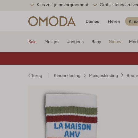
Kies zelf je bezorgmoment
Gratis standaard v
Dames
Heren
Kind
Sale
Meisjes
Jongens
Baby
Nieuw
Mer
Terug
Kinderkleding
Meisjeskleding
Been