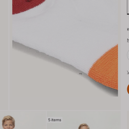
K
V
5 items