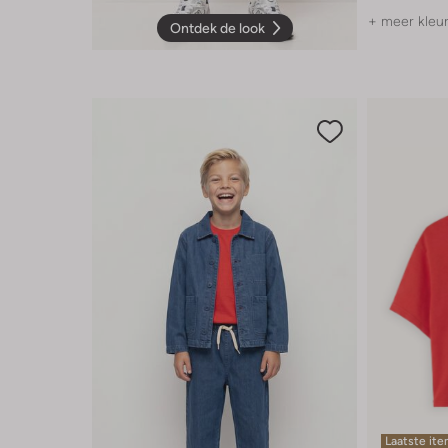
+ meer kleu
Ontdek de look
Laatste it