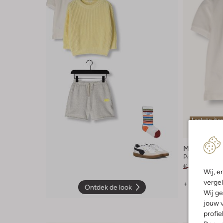
Laatste it
-60%
Mayoral
Polo
€ 16,99
€ 6,
Wij, e
vergel
+ meer kleu
Ontdek de look
Wij ge
jouw v
profie