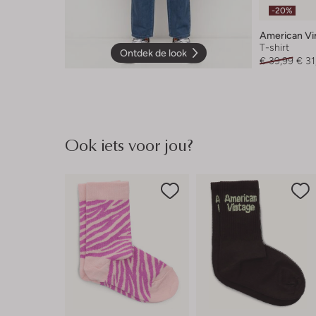
-20%
American Vi
T-shirt
Ontdek de look
€ 39,99
€ 31
Ook iets voor jou?