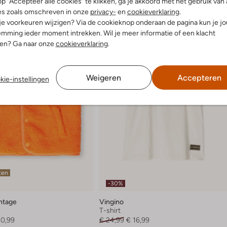
p "Accepteer alle cookies" te klikken, ga je akkoord met het gebruik van 
es zoals omschreven in onze
privacy-
en
cookieverklaring
.
 je voorkeuren wijzigen? Via de cookieknop onderaan de pagina kun je j
mming ieder moment intrekken. Wil je meer informatie of een klacht
nen? Ga naar onze
cookieverklaring
.
Weigeren
Accepteren
kie-instellingen
ten
-30%
ntage
Vingino
r
T-shirt
80,99
€ 24,99
€ 16,99