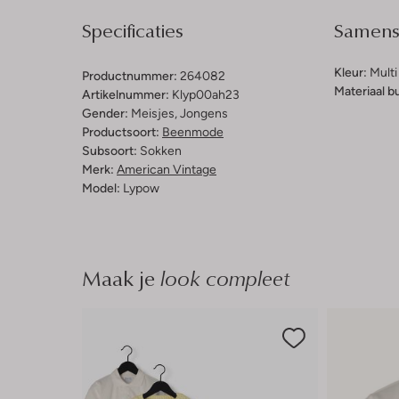
Specificaties
Samenst
Kleur:
Multi
Productnummer:
264082
Materiaal b
Artikelnummer:
Klyp00ah23
Gender:
Meisjes, Jongens
Productsoort:
Beenmode
Subsoort:
Sokken
Merk:
American Vintage
Model:
Lypow
Maak je
look compleet