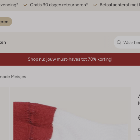
erzending*
Gratis 30 dagen retourneren*
Betaal achteraf met 
eren
ken
Shop nu:
jouw must-haves tot 70% korting!
mode Meisjes
K