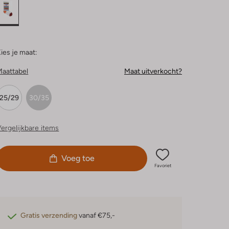
ies je maat:
Maattabel
Maat uitverkocht?
25/29
30/35
ergelijkbare items
Voeg toe
Favoriet
Gratis verzending
vanaf €75,-