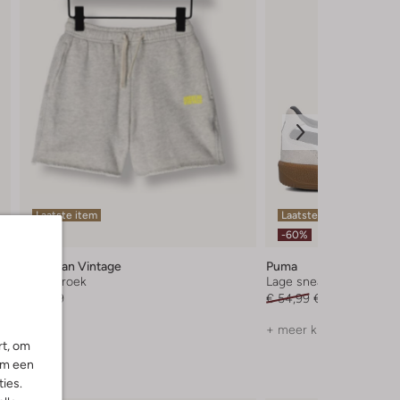
Laatste item
Laatste maten
-60%
American Vintage
Puma
Korte broek
Lage sneakers
€ 49,99
€ 54,99
€ 21,99
+ meer kleuren
rt, om
om een
ies.