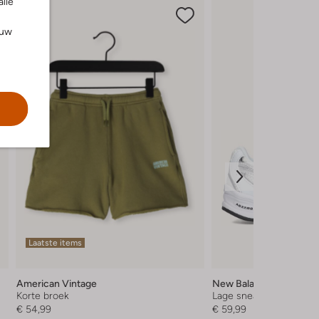
alle
ouw
Laatste items
American Vintage
New Balance
Korte broek
Lage sneakers
€ 54,99
€ 59,99