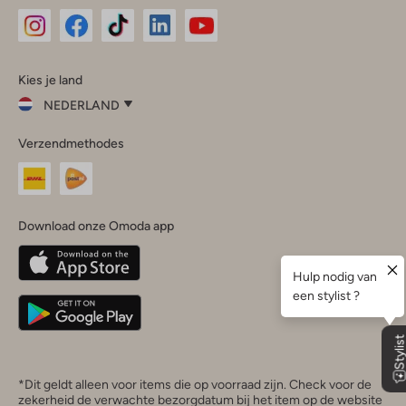
Omoda
Omoda
Omoda
Omoda
Omoda
Kies je land
Instagram
Facebook
TikTok
LinkedIn
YouTube
NEDERLAND
Kies
Verzendmethodes
je
Sluit
land
Nederland
België
(Nederlands)
Download onze Omoda app
Belgique
(Français)
Deutschland
*Dit geldt alleen voor items die op voorraad zijn. Check voor de
zekerheid de verwachte bezorgdatum bij het item op de website