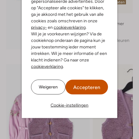
gepersonaliseerde advertenties. Door
Laatste maten
op "Accepteer alle cookies" te klikken,
ga je akkoord met het gebruik van alle
Alwero
cookies zoals omschreven in onze
Bodywarmer
privacy-
en
cookieverklaring
.
€ 49,99
Wil je je voorkeuren wijzigen? Via de
cookieknop onderaan de pagina kun je
+ meer kleuren
Ontdek de look
jouw toestemming ieder moment
intrekken. Wil je meer informatie of een
klacht indienen? Ga naar onze
cookieverklaring
.
Accepteren
Weigeren
Cookie-instellingen