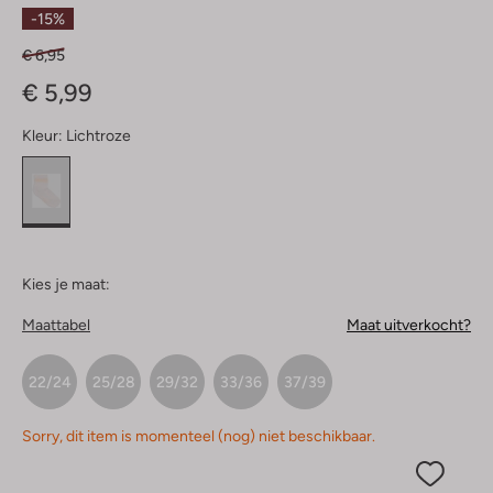
Sterren
-15%
€ 6,95
€ 5,99
Kleur:
Lichtroze
Kies je maat:
Maattabel
Maat uitverkocht?
22/24
25/28
29/32
33/36
37/39
Sorry, dit item is momenteel (nog) niet beschikbaar.