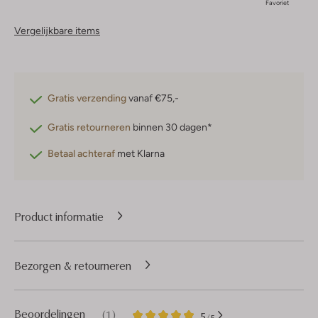
Favoriet
Vergelijkbare items
Gratis verzending
vanaf €75,-
Gratis retourneren
binnen 30 dagen*
Betaal achteraf
met Klarna
Product informatie
Bezorgen & retourneren
1
5
Beoordelingen
(1)
5
/5