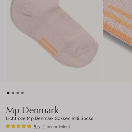
Mp Denmark
Lichtroze Mp Denmark Sokken Indi Socks
5
1
5
/5
(1 beoordeling)