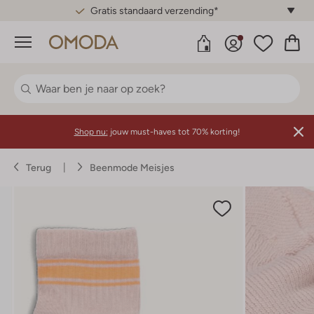
Gratis standaard verzending*
Menu
Shop nu:
jouw must-haves tot 70% korting!
Terug
Beenmode Meisjes