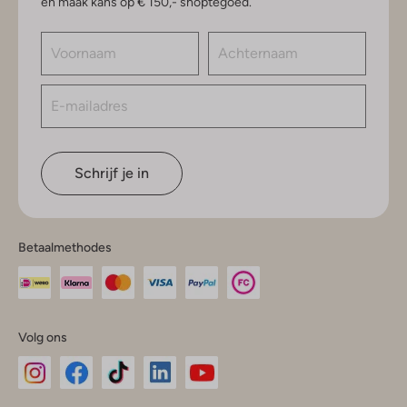
en maak kans op € 150,- shoptegoed.
Schrijf je in
Betaalmethodes
Volg ons
Omoda
Omoda
Omoda
Omoda
Omoda