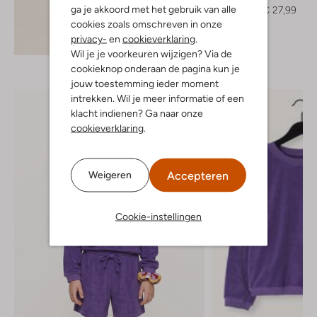
ga je akkoord met het gebruik van alle
€ 39,99
€ 27,99
cookies zoals omschreven in onze
privacy-
en
cookieverklaring
.
Ontdek de look
Wil je je voorkeuren wijzigen? Via de
cookieknop onderaan de pagina kun je
jouw toestemming ieder moment
intrekken. Wil je meer informatie of een
klacht indienen? Ga naar onze
cookieverklaring
.
Accepteren
Weigeren
Cookie-instellingen