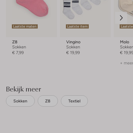
Laatste maten
Laatste item
Laatste
Z8
Vingino
Molo
Sokken
Sokken
Sokke
€ 7,99
€ 19,99
€ 19,9
+ meer
Bekijk meer
Sokken
Z8
Textiel