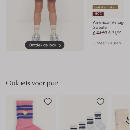
Laatste maten
-50%
American Vintage
Sweater
€ 64,99
€ 31,99
+ meer kleuren
Ontdek de look
Ook iets voor jou?