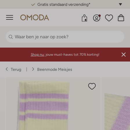
Gratis standaard verzending*
Menu
Shop nu:
jouw must-haves tot 70% korting!
Terug
Beenmode Meisjes