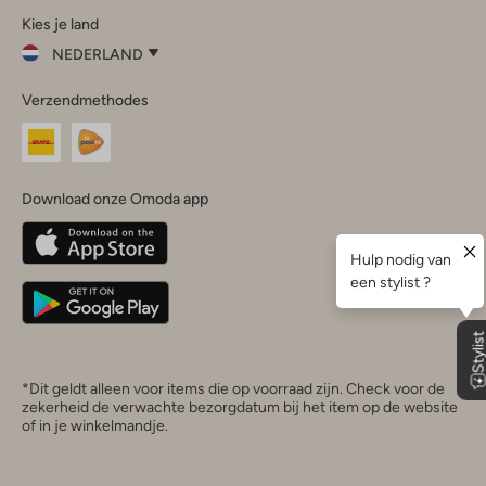
Kies je land
Instagram
Facebook
TikTok
LinkedIn
YouTube
NEDERLAND
Kies
Verzendmethodes
je
Sluit
land
Nederland
België
(Nederlands)
Download onze Omoda app
Belgique
(Français)
Deutschland
*Dit geldt alleen voor items die op voorraad zijn. Check voor de
zekerheid de verwachte bezorgdatum bij het item op de website
of in je winkelmandje.