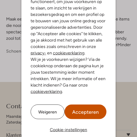
functioneert, om jouw voorkeuren op
te slaan, om inzicht te verkrijgen in
bezoekersgedrag en om een profiel op
Maak een grootse entree met deze zilveren laarsjes. Hippe items
te bouwen van jouw online gedrag voor
die nooit uit de mode zijn en jouw verschijning altijd weer
gepersonaliseerde advertenties. Door
spectaculair maken. Van een glanzende enkellaars met rubber
op "Accepteer alle cookies" te klikken,
zool tot een killer heel met blokhak; ze zijn allemaal even trendy.
ga je akkoord met het gebruik van alle
Meer
Minder
cookies zoals omschreven in onze
Schoenen
Laarzen
privacy-
en
cookieverklaring
.
Wil je je voorkeuren wijzigen? Via de
cookieknop onderaan de pagina kun je
jouw toestemming ieder moment
intrekken. Wil je meer informatie of een
klacht indienen? Ga naar onze
cookieverklaring
.
Contact
Accepteren
Weigeren
Maandag - Vrijdag 09:00 - 19:00 uur
Zaterdag 09:00 - 17:00 uur
Cookie-instellingen
Klantenservice