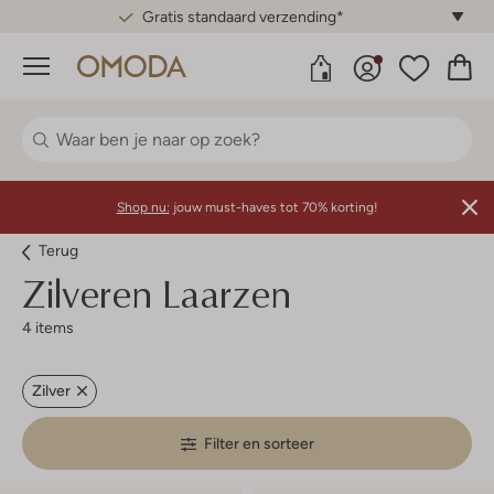
Gratis standaard verzending*
Menu
Shop nu:
jouw must-haves tot 70% korting!
Terug
Zilveren Laarzen
4 items
Zilver
Filter en sorteer