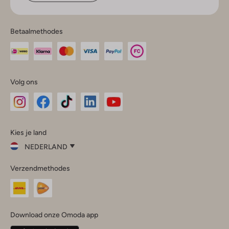
Betaalmethodes
Volg ons
Omoda
Omoda
Omoda
Omoda
Omoda
Kies je land
Instagram
Facebook
TikTok
LinkedIn
YouTube
NEDERLAND
Kies
Verzendmethodes
je
Sluit
land
Nederland
België
(Nederlands)
Download onze Omoda app
Belgique
(Français)