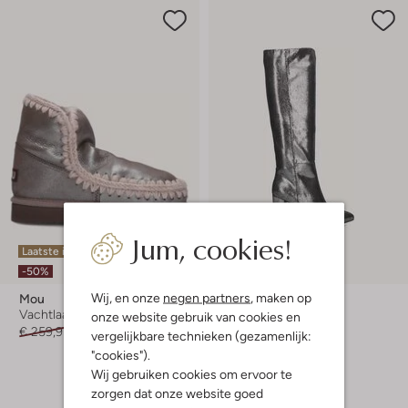
Jum, cookies!
Laatste item
-50%
-50%
Wij, en onze
negen partners
, maken op
Mou
Mexx
Vachtlaarzen
Hoge laarzen
onze website gebruik van cookies en
€ 259,95
€ 129,99
€ 139,99
€ 69,99
vergelijkbare technieken (gezamenlijk:
"cookies").
+ meer kleuren
Wij gebruiken cookies om ervoor te
zorgen dat onze website goed