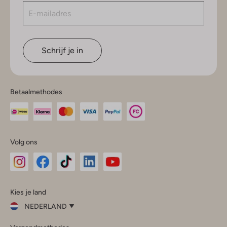
Schrijf je in
Betaalmethodes
Volg ons
Omoda
Omoda
Omoda
Omoda
Omoda
Kies je land
Instagram
Facebook
TikTok
LinkedIn
YouTube
NEDERLAND
Kies