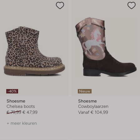
-40%
Nieuw
Shoesme
Shoesme
Chelsea boots
Cowboylaarzen
€ 79,99
€ 47,99
Vanaf
€ 104,99
+ meer kleuren