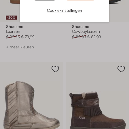
Cookie-instellingen
Laatste maten
-20%
-30%
Shoesme
Shoesme
Laarzen
Cowboylaarzen
€ 99,95
€ 79,99
€ 89,99
€ 62,99
+ meer kleuren