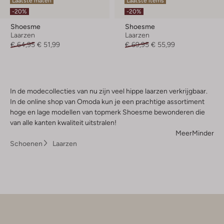
Laatste maten
Laatste items
-20%
-20%
Shoesme
Shoesme
Laarzen
Laarzen
€ 64,95
€ 51,99
€ 69,95
€ 55,99
In de modecollecties van nu zijn veel hippe laarzen verkrijgbaar.
In de online shop van Omoda kun je een prachtige assortiment
hoge en lage modellen van topmerk Shoesme bewonderen die
van alle kanten kwaliteit uitstralen!
Meer
Minder
Schoenen
Laarzen