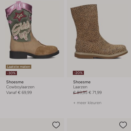
Laatste maten
-20%
-30%
Shoesme
Shoesme
Cowboylaarzen
Laarzen
Vanaf
€ 69,99
€ 89,95
€ 71,99
+ meer kleuren