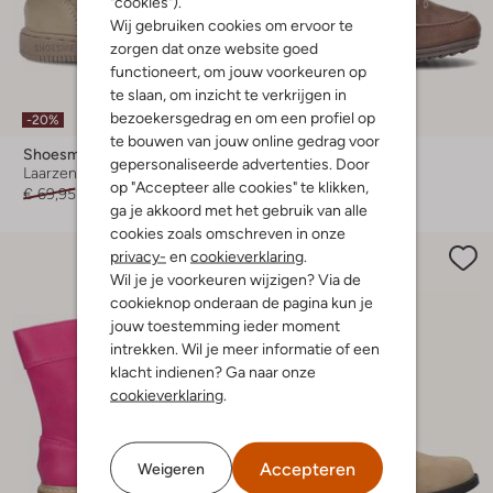
"cookies").
Wij gebruiken cookies om ervoor te
zorgen dat onze website goed
functioneert, om jouw voorkeuren op
te slaan, om inzicht te verkrijgen in
Laatste maten
bezoekersgedrag en om een profiel op
-20%
-30%
te bouwen van jouw online gedrag voor
Shoesme
Shoesme
gepersonaliseerde advertenties. Door
Laarzen
Laarzen
op "Accepteer alle cookies" te klikken,
€ 69,95
€ 55,99
€ 69,95
€ 48,95
ga je akkoord met het gebruik van alle
cookies zoals omschreven in onze
privacy-
en
cookieverklaring
.
Wil je je voorkeuren wijzigen? Via de
cookieknop onderaan de pagina kun je
jouw toestemming ieder moment
intrekken. Wil je meer informatie of een
klacht indienen? Ga naar onze
cookieverklaring
.
Accepteren
Weigeren