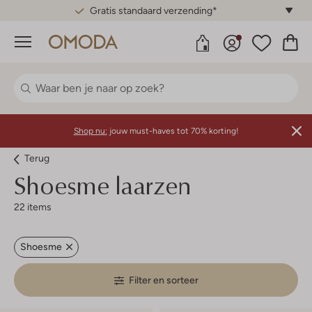
Gratis standaard verzending*
Menu
Shop nu:
jouw must-haves tot 70% korting!
Terug
Shoesme laarzen
22 items
Shoesme
Filter en sorteer