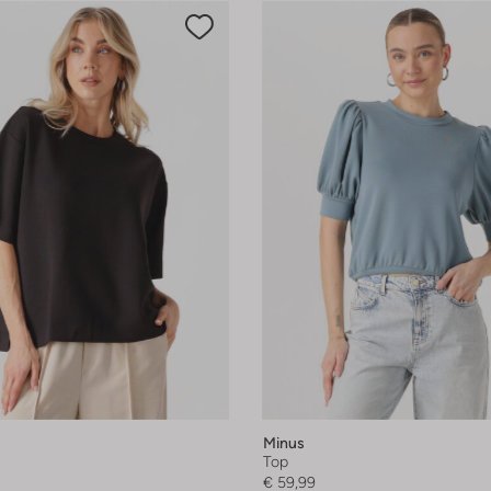
Minus
Top
€ 59,99