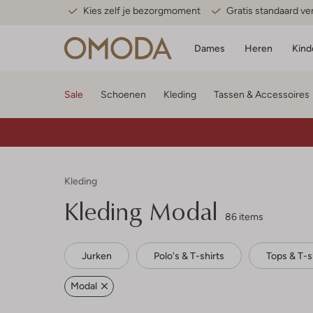
Kies zelf je bezorgmoment
Gratis standaard v
Dames
Heren
Kind
Sale
Schoenen
Kleding
Tassen & Accessoires
Kleding
Kleding Modal
86 items
Jurken
Polo's & T-shirts
Tops & T-s
Modal