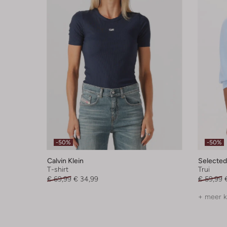
-50%
-50%
Calvin Klein
Selecte
T-shirt
Trui
€ 69,99
€ 34,99
€ 59,99
+ meer k