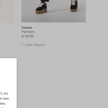
Inwear
Pantalon
€ 99,99
+ meer kleuren
rt, om
om een
ies.