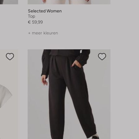
Selected Women
Top
€ 59,99
+ meer kleuren