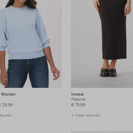
d Women
Inwear
Maxirok
€ 29,99
€ 79,99
leuren
+ meer kleuren