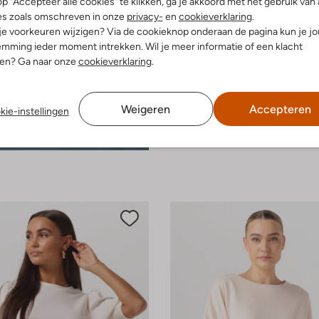
p "Accepteer alle cookies" te klikken, ga je akkoord met het gebruik van 
es zoals omschreven in onze
privacy-
en
cookieverklaring
.
 je voorkeuren wijzigen? Via de cookieknop onderaan de pagina kun je j
mming ieder moment intrekken. Wil je meer informatie of een klacht
nen? Ga naar onze
cookieverklaring
.
Weigeren
Accepteren
kie-instellingen