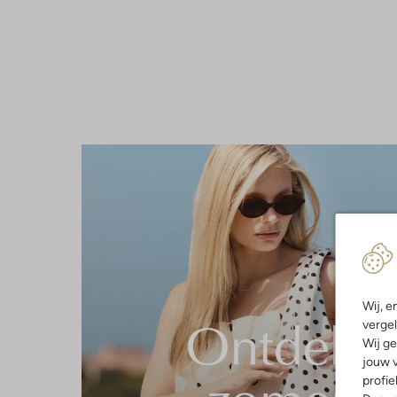
Wij, e
vergel
Wij ge
jouw v
profie