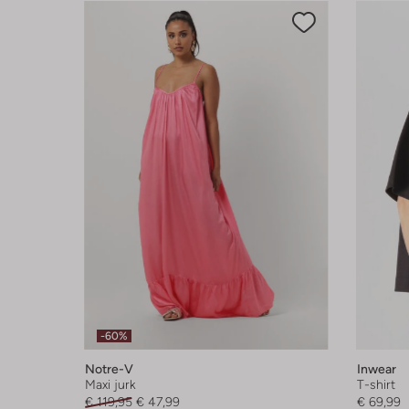
-60%
Notre-V
Inwear
Maxi jurk
T-shirt
€ 119,95
€ 47,99
€ 69,99