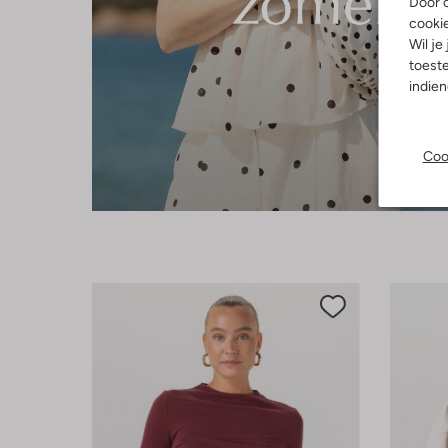
Door o
cooki
Wil je
toeste
indie
Coo