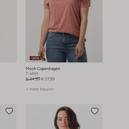
-20%
Msch Copenhagen
T-shirt
€ 34,99
€ 27,99
+ meer kleuren