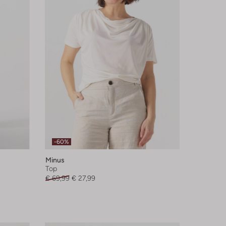
-60%
Minus
Top
€ 69,99
€ 27,99