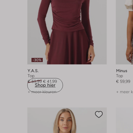
-30%
Y.a.s.
Minus
Top
Top
€ 59,99
€ 41,99
€ 59,99
Shop hier
+ meer kleuren
+ meer k