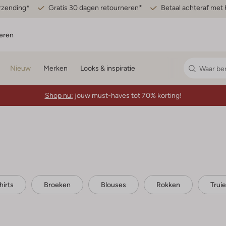
erzending*
Gratis 30 dagen retourneren*
Betaal achteraf met 
eren
Nieuw
Merken
Looks & inspiratie
Shop nu:
jouw must-haves tot 70% korting!
hirts
Broeken
Blouses
Rokken
Trui