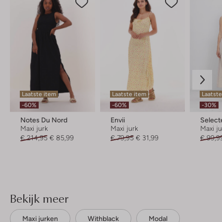
Laatste item
Laatste item
Laatst
-60%
-60%
-30%
Notes Du Nord
Envii
Selec
Maxi jurk
Maxi jurk
Maxi j
€ 214,95
€ 85,99
€ 79,95
€ 31,99
€ 99,9
Bekijk meer
Maxi jurken
Withblack
Modal