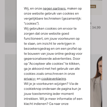
Laatste items
Wij, en onze
negen partners
, maken op
-50%
onze website gebruik van cookies en
vergelijkbare technieken (gezamenlijk:
Inuovo
Ballerina's
"cookies").
€ 69,99
€ 34,99
Wij gebruiken cookies om ervoor te
zorgen dat onze website goed
Ontdek de look
functioneert, om jouw voorkeuren op
te slaan, om inzicht te verkrijgen in
bezoekersgedrag en om een profiel op
te bouwen van jouw online gedrag voor
gepersonaliseerde advertenties. Door
op "Accepteer alle cookies" te klikken,
ga je akkoord met het gebruik van alle
cookies zoals omschreven in onze
privacy-
en
cookieverklaring
.
Wil je je voorkeuren wijzigen? Via de
cookieknop onderaan de pagina kun je
jouw toestemming ieder moment
intrekken. Wil je meer informatie of een
klacht indienen? Ga naar onze