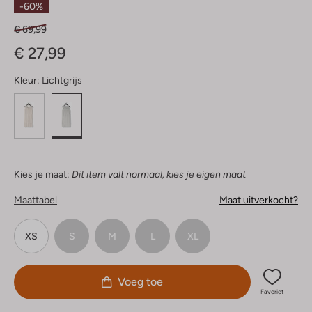
-60%
€ 69,99
€ 27,99
Kleur:
Lichtgrijs
Kies je maat:
Dit item valt normaal, kies je eigen maat
Maattabel
Maat uitverkocht?
XS
S
M
L
XL
Voeg toe
Favoriet