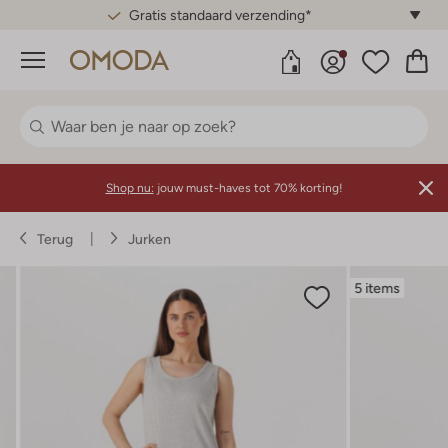
Gratis standaard verzending*
Menu
Shop nu:
jouw must-haves tot 70% korting!
Terug
Jurken
5 items