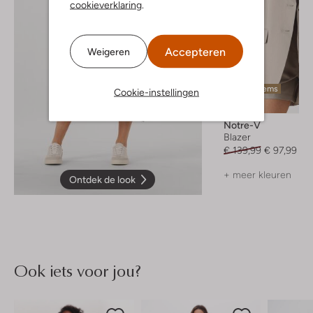
cookieverklaring
.
Accepteren
Weigeren
Laatste items
Cookie-instellingen
-30%
Notre-V
Blazer
€ 139,99
€ 97,99
+ meer kleuren
Ontdek de look
Ook iets voor jou?