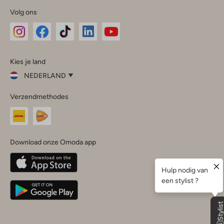
Volg ons
Omoda
Omoda
Omoda
Omoda
Omoda
Kies je land
Instagram
Facebook
TikTok
LinkedIn
YouTube
NEDERLAND
Kies
Verzendmethodes
je
Sluit
land
Nederland
België
(Nederlands)
Download onze Omoda app
Belgique
(Français)
Deutschland