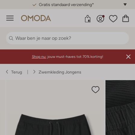
Gratis standaard verzending*
Menu
Shop nu:
jouw must-haves tot 70% korting!
Terug
Zwemkleding Jongens