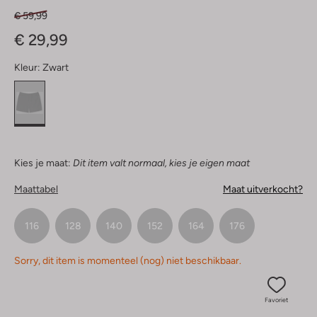
€ 59,99
€ 29,99
Kleur:
Zwart
Kies je maat:
Dit item valt normaal, kies je eigen maat
Maattabel
Maat uitverkocht?
116
128
140
152
164
176
Sorry, dit item is momenteel (nog) niet beschikbaar.
Favoriet