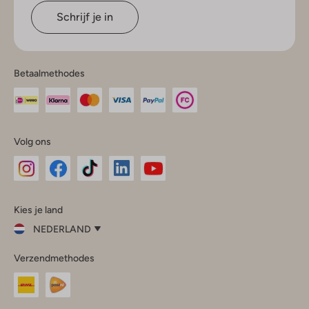
Schrijf je in
Betaalmethodes
Volg ons
Omoda
Omoda
Omoda
Omoda
Omoda
Kies je land
Instagram
Facebook
TikTok
LinkedIn
YouTube
NEDERLAND
Kies
Verzendmethodes
je
Sluit
land
Nederland