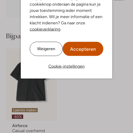
cookieknop onderaan de pagina kun je
jouw toestemming ieder moment
Ontdek de look
intrekken. Wil je meer informatie of een
klacht indienen? Ga naar onze
cookieverklaring
.
Bijpassende producten
Accepteren
Weigeren
Cookie-instellingen
Laatste maten
-60%
Airforce
Casual overhemd