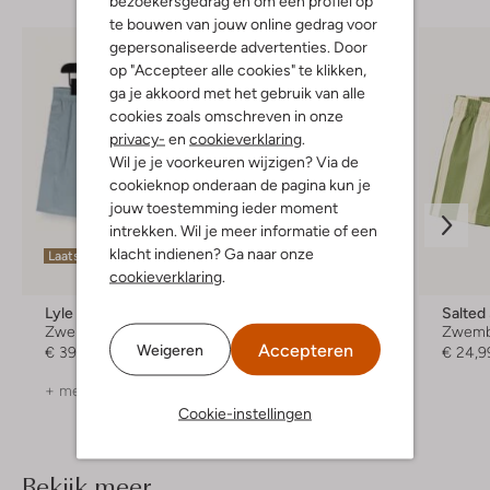
bezoekersgedrag en om een profiel op
te bouwen van jouw online gedrag voor
gepersonaliseerde advertenties. Door
op "Accepteer alle cookies" te klikken,
ga je akkoord met het gebruik van alle
cookies zoals omschreven in onze
privacy-
en
cookieverklaring
.
Wil je je voorkeuren wijzigen? Via de
cookieknop onderaan de pagina kun je
jouw toestemming ieder moment
intrekken. Wil je meer informatie of een
klacht indienen? Ga naar onze
Laatste items
Laatste item
cookieverklaring
.
-30%
Lyle & Scott
Ballin
Salted
Zwembroek
Zwembroek
Zwemb
Accepteren
Weigeren
€ 39,99
€ 59,99
€ 41,99
€ 24,9
+ meer kleuren
Cookie-instellingen
Bekijk meer