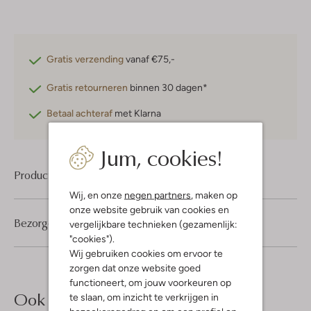
Gratis verzending
vanaf €75,-
Gratis retourneren
binnen 30 dagen*
Betaal achteraf
met Klarna
Jum, cookies!
Product informatie
Wij, en onze
negen partners
, maken op
onze website gebruik van cookies en
Bezorgen & retourneren
vergelijkbare technieken (gezamenlijk:
"cookies").
Wij gebruiken cookies om ervoor te
zorgen dat onze website goed
functioneert, om jouw voorkeuren op
Ook iets voor jou?
te slaan, om inzicht te verkrijgen in