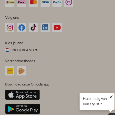
Volg ons
Omoda
Omoda
Omoda
Omoda
Omoda
Kies je land
Instagram
Facebook
TikTok
LinkedIn
YouTube
NEDERLAND
Kies
Verzendmethodes
je
Sluit
land
Nederland
België
(Nederlands)
Download onze Omoda app
Belgique
(Français)
Deutschland