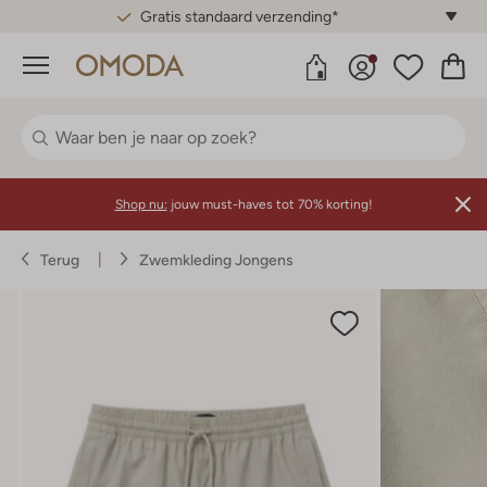
Gratis standaard verzending*
Menu
Shop nu:
jouw must-haves tot 70% korting!
Terug
Zwemkleding Jongens