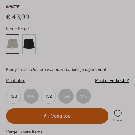
€ 54,99
€ 43,99
Kleur:
Beige
Kies je maat:
Dit item valt normaal, kies je eigen maat
Maattabel
Maat uitverkocht?
128
140
152
164
176
Voeg toe
Favoriet
Vergelijkbare items