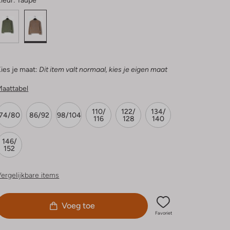
leur:
Taupe
ies je maat:
Dit item valt normaal, kies je eigen maat
Maattabel
110/
122/
134/
74/80
86/92
98/104
116
128
140
146/
152
ergelijkbare items
Voeg toe
Favoriet