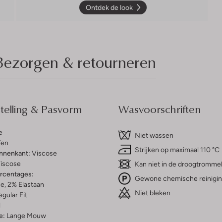
Ontdek de look
Bezorgen & retourneren
elling & Pasvorm
Wasvoorschriften
e
Niet wassen
fen
Strijken op maximaal 110 °C
innenkant:
Viscose
iscose
Kan niet in de droogtromme
ercentages:
Gewone chemische reinigi
e, 2% Elastaan
Niet bleken
gular Fit
l
e:
Lange Mouw