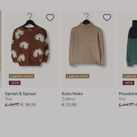
Laatste items
Laatste item
Laatste
-50%
-40%
Sproet & Sprout
Koko Noko
Moodstre
Trui
Coltrui
Trui
€ 78,99
€ 38,99
€ 29,99
€ 44,99