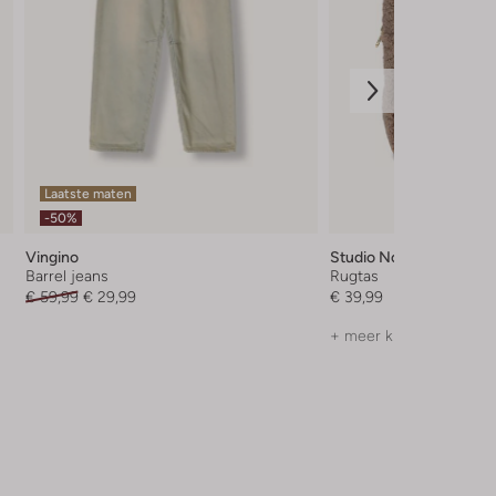
Laatste maten
-50%
Vingino
Studio Noos
Barrel jeans
Rugtas
€ 59,99
€ 29,99
€ 39,99
+ meer kleuren