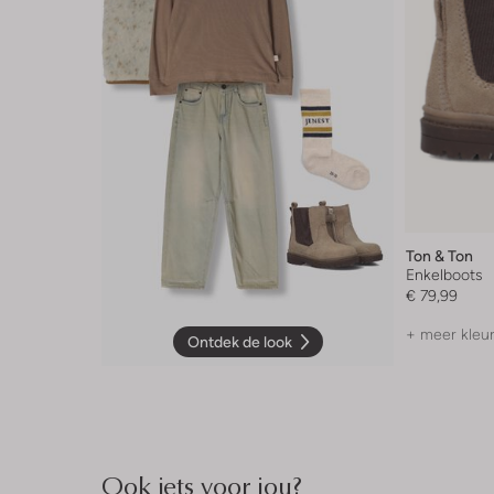
Ton & Ton
Enkelboots
€ 79,99
+ meer kleu
Ontdek de look
Ook iets voor jou?