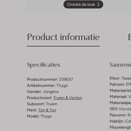
Ontdek de look
Product informatie
Specificaties
Samenst
Kleur:
Taup
Productnummer:
339637
Patroon:
Ef
Artikelnummer:
Thygo
Materiaal b
Gender:
Jongens
Materiaal:
V
Productsoort:
Truien & Vesten
Materiaalp
Subsoort:
Truien
98% Viscos
Merk:
Ton & Ton
Pasvorm:
Re
Model:
Thygo
Halslijn:
Co
Mouwlengt