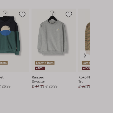
 item
Laatste item
Laatste item
-40%
-40%
et
Raizzed
Koko Noko
Sweater
Trui
€ 26,99
€ 44,99
€ 26,99
€ 22,99
€ 13,99