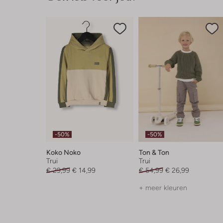
-50%
-50%
Koko Noko
Ton & Ton
Trui
Trui
€ 29,99
€ 14,99
€ 54,99
€ 26,99
+ meer kleuren