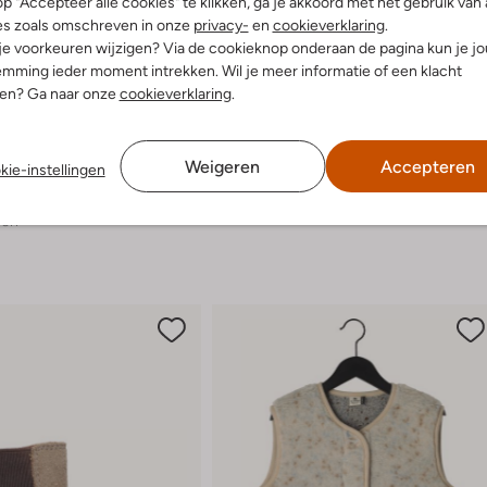
p "Accepteer alle cookies" te klikken, ga je akkoord met het gebruik van 
es zoals omschreven in onze
privacy-
en
cookieverklaring
.
 je voorkeuren wijzigen? Via de cookieknop onderaan de pagina kun je j
mming ieder moment intrekken. Wil je meer informatie of een klacht
nen? Ga naar onze
cookieverklaring
.
-50%
Ton & Ton
Joggingbroek
Weigeren
Accepteren
kie-instellingen
€ 44,99
€ 21,99
ren