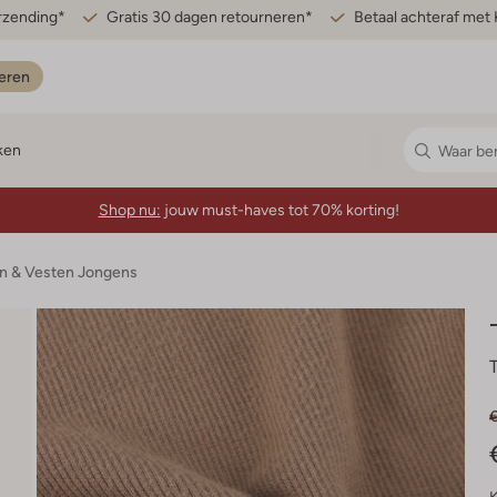
erzending*
Gratis 30 dagen retourneren*
Betaal achteraf met 
eren
ken
Shop nu:
jouw must-haves tot 70% korting!
en & Vesten Jongens