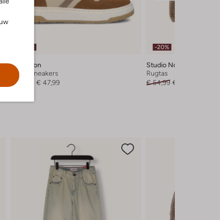
alle
ouw
-40%
-20%
Ton & Ton
Studio Noos
Hoge sneakers
Rugtas
€ 79,99
€ 47,99
€ 54,99
€ 43,99