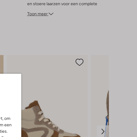
en stoere laarzen voor een complete
herfstlook. Of draag 'm onder een dikke
Toon meer
winterjas tijdens een frisse wandeling. Met
de THYGO coltrui ben je altijd klaar voor
een nieuw avontuur, ongeacht het weer.
rt, om
om een
ies.