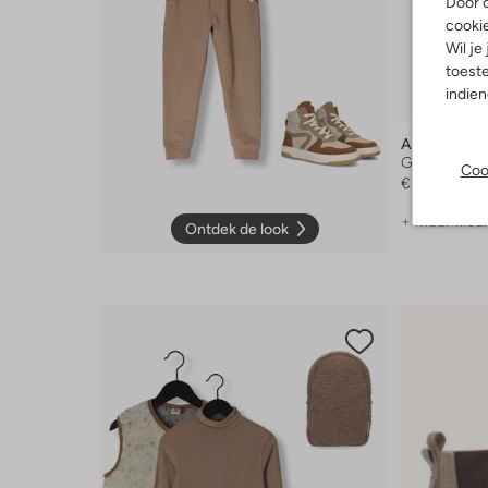
Door o
cooki
Wil je
toeste
indie
Alwero
Gilet
Coo
€ 79,99
+ meer kleu
Ontdek de look