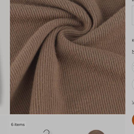
K
K
V
6 items