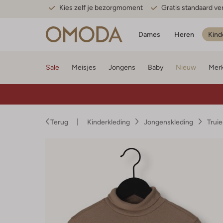
Kies zelf je bezorgmoment
Gratis standaard v
Dames
Heren
Kind
Sale
Meisjes
Jongens
Baby
Nieuw
Mer
Terug
Kinderkleding
Jongenskleding
Trui