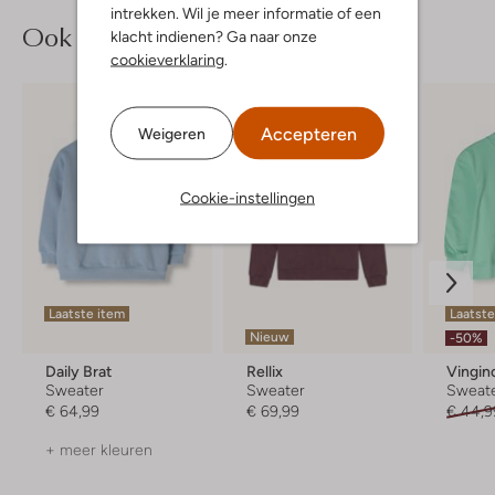
intrekken. Wil je meer informatie of een
Ook iets voor jou?
klacht indienen? Ga naar onze
cookieverklaring
.
Accepteren
Weigeren
Cookie-instellingen
Laatste item
Laatste
Nieuw
-50%
Daily Brat
Rellix
Vingin
Sweater
Sweater
Sweat
€ 64,99
€ 69,99
€ 44,9
+ meer kleuren