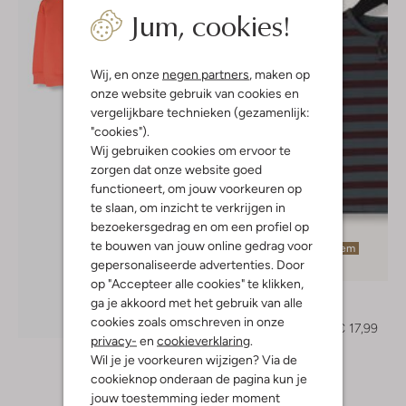
Jum, cookies!
Wij, en onze
negen partners
, maken op
onze website gebruik van cookies en
vergelijkbare technieken (gezamenlijk:
"cookies").
Wij gebruiken cookies om ervoor te
zorgen dat onze website goed
functioneert, om jouw voorkeuren op
te slaan, om inzicht te verkrijgen in
bezoekersgedrag en om een profiel op
te bouwen van jouw online gedrag voor
Laatste item
gepersonaliseerde advertenties. Door
-40%
op "Accepteer alle cookies" te klikken,
Z8
ga je akkoord met het gebruik van alle
Trui
Ontdek de look
cookies zoals omschreven in onze
€ 29,99
€ 17,99
privacy-
en
cookieverklaring
.
Wil je je voorkeuren wijzigen? Via de
cookieknop onderaan de pagina kun je
jouw toestemming ieder moment