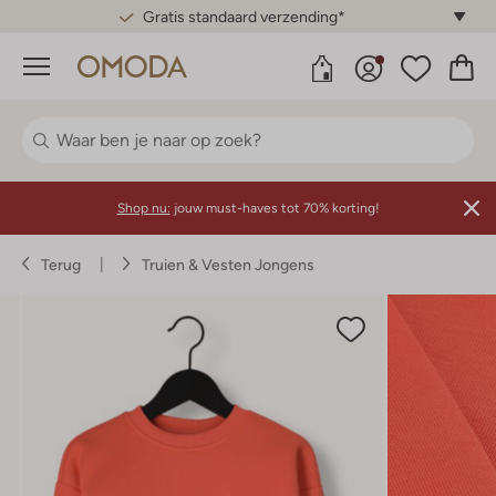
Gratis standaard verzending*
Menu
Shop nu:
jouw must-haves tot 70% korting!
Terug
Truien & Vesten Jongens