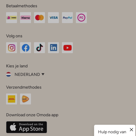
Betaalmethodes
Volg ons
Omoda
Omoda
Omoda
Omoda
Omoda
Kies je land
Instagram
Facebook
TikTok
LinkedIn
YouTube
NEDERLAND
Kies
Verzendmethodes
je
Sluit
land
Nederland
België
(Nederlands)
Download onze Omoda app
Belgique
(Français)
Deutschland