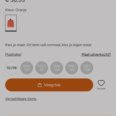
Kleur:
Oranje
Kies je maat:
Dit item valt normaal, kies je eigen maat
Maattabel
Maat uitverkocht?
104/
116/1
128/
140/
152/
92/98
110
22
134
146
158
Voeg toe
Favoriet
Vergelijkbare items