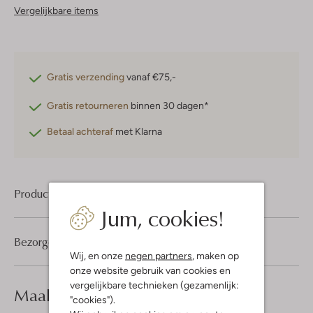
Vergelijkbare items
Gratis verzending
vanaf €75,-
Gratis retourneren
binnen 30 dagen*
Betaal achteraf
met Klarna
Product informatie
Jum, cookies!
Bezorgen & retourneren
Wij, en onze
negen partners
, maken op
onze website gebruik van cookies en
vergelijkbare technieken (gezamenlijk:
Maak je
look compleet
"cookies").