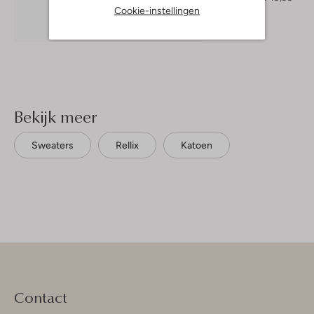
Cookie-instellingen
Ontdek de look
Bekijk meer
Sweaters
Rellix
Katoen
Contact