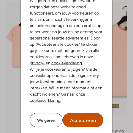
Wij gebruiken cookies om ervoor te
zorgen dat onze website goed
functioneert, om jouw voorkeuren op
te slaan, om inzicht te verkrijgen in
bezoekersgedrag en om een profiel op
te bouwen van jouw online gedrag voor
gepersonaliseerde advertenties. Door
op "Accepteer alle cookies" te klikken,
ga je akkoord met het gebruik van alle
cookies zoals omschreven in onze
privacy-
en
cookieverklaring
.
Wil je je voorkeuren wijzigen? Via de
cookieknop onderaan de pagina kun je
jouw toestemming ieder moment
intrekken. Wil je meer informatie of een
klacht indienen? Ga naar onze
cookieverklaring
.
Laatste items
-50%
Accepteren
Weigeren
Rellix
T-shirt
€ 39,99
€ 19,99