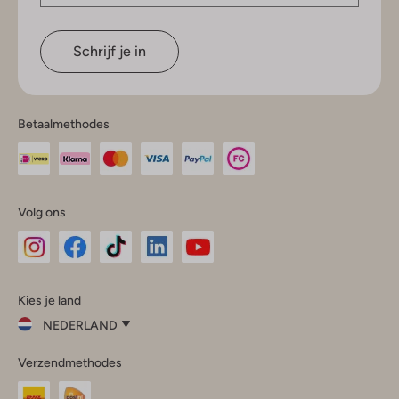
Schrijf je in
Betaalmethodes
Volg ons
Omoda
Omoda
Omoda
Omoda
Omoda
Kies je land
Instagram
Facebook
TikTok
LinkedIn
YouTube
NEDERLAND
Kies
Verzendmethodes
je
Sluit
land