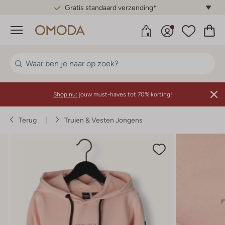
Gratis standaard verzending*
Menu
Shop nu:
jouw must-haves tot 70% korting!
Terug
Truien & Vesten Jongens