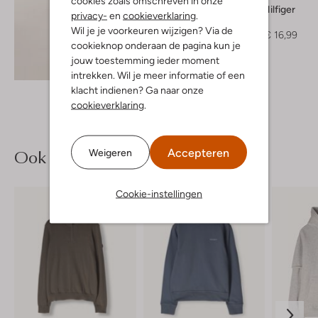
cookies zoals omschreven in onze
Tommy Hilfiger
privacy-
en
cookieverklaring
.
T-shirt
Wil je je voorkeuren wijzigen? Via de
€ 34,99
€ 16,99
cookieknop onderaan de pagina kun je
jouw toestemming ieder moment
Ontdek de look
intrekken. Wil je meer informatie of een
klacht indienen? Ga naar onze
cookieverklaring
.
Ook iets voor jou?
Accepteren
Weigeren
Cookie-instellingen