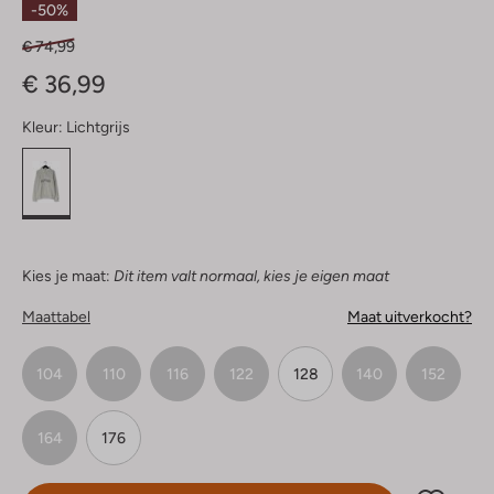
-50%
€ 74,99
€ 36,99
Kleur:
Lichtgrijs
Kies je maat:
Dit item valt normaal, kies je eigen maat
Maattabel
Maat uitverkocht?
104
110
116
122
128
140
152
164
176