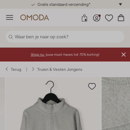
Gratis standaard verzending*
Menu
Shop nu:
jouw must-haves tot 70% korting!
Terug
Truien & Vesten Jongens