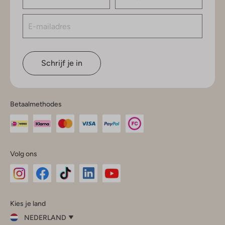
Schrijf je in
Betaalmethodes
Volg ons
Omoda
Omoda
Omoda
Omoda
Omoda
Kies je land
Instagram
Facebook
TikTok
LinkedIn
YouTube
NEDERLAND