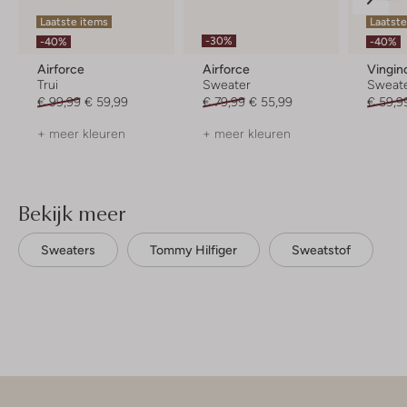
Laatste items
Laatste
-30%
-40%
-40%
Airforce
Airforce
Vingin
Trui
Sweater
Sweat
€ 99,99
€ 59,99
€ 79,99
€ 55,99
€ 59,9
+ meer kleuren
+ meer kleuren
Bekijk meer
Sweaters
Tommy Hilfiger
Sweatstof