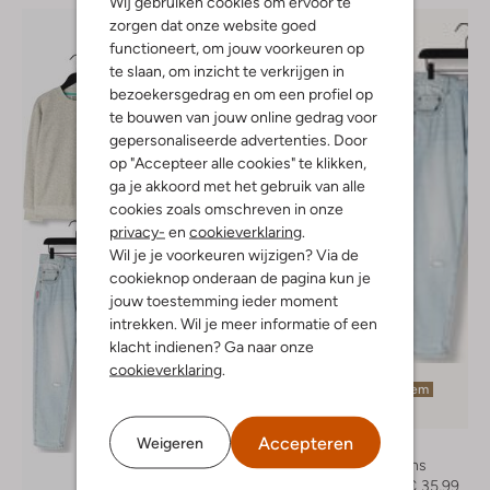
Wij gebruiken cookies om ervoor te
zorgen dat onze website goed
functioneert, om jouw voorkeuren op
te slaan, om inzicht te verkrijgen in
bezoekersgedrag en om een profiel op
te bouwen van jouw online gedrag voor
gepersonaliseerde advertenties. Door
op "Accepteer alle cookies" te klikken,
ga je akkoord met het gebruik van alle
cookies zoals omschreven in onze
privacy-
en
cookieverklaring
.
Wil je je voorkeuren wijzigen? Via de
cookieknop onderaan de pagina kun je
jouw toestemming ieder moment
intrekken. Wil je meer informatie of een
klacht indienen? Ga naar onze
cookieverklaring
.
Laatste item
-40%
Accepteren
Weigeren
Vingino
Mom jeans
€ 59,95
€ 35,99