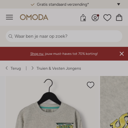
Gratis standaard verzending*
Menu
Shop nu:
jouw must-haves tot 70% korting!
Terug
Truien & Vesten Jongens