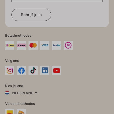
Schrijf je in
Betaalmethodes
Volg ons
Omoda
Omoda
Omoda
Omoda
Omoda
Kies je land
Instagram
Facebook
TikTok
LinkedIn
YouTube
NEDERLAND
Kies
Verzendmethodes
je
Sluit
land