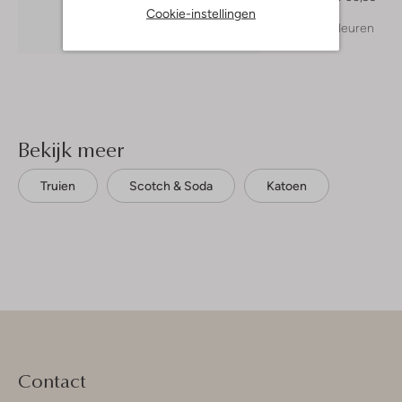
Cookie-instellingen
+ meer kleuren
Ontdek de look
Bekijk meer
Truien
Scotch & Soda
Katoen
Contact