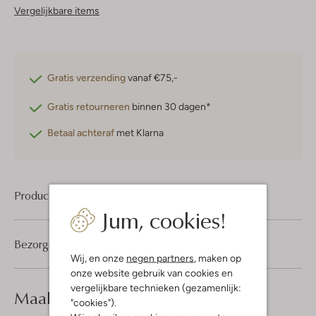
Vergelijkbare items
Gratis verzending
vanaf €75,-
Gratis retourneren
binnen 30 dagen*
Betaal achteraf
met Klarna
Product informatie
Jum, cookies!
Bezorgen & retourneren
Wij, en onze
negen partners
, maken op
onze website gebruik van cookies en
vergelijkbare technieken (gezamenlijk:
Maak je
look compleet
"cookies").