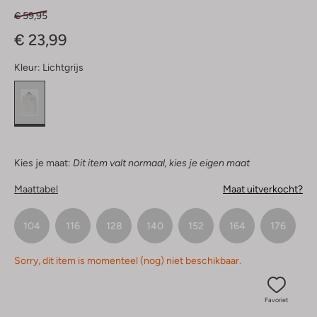
€ 59,95
€ 23,99
Kleur:
Lichtgrijs
Kies je maat:
Dit item valt normaal, kies je eigen maat
Maattabel
Maat uitverkocht?
104
116
128
140
152
164
176
Sorry, dit item is momenteel (nog) niet beschikbaar.
Favoriet