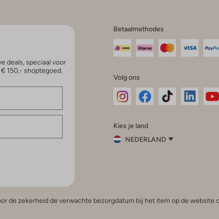
Betaalmethodes
e deals, speciaal voor
p € 150,- shoptegoed.
Volg ons
Omoda
Omoda
Omoda
Omoda
Om
Kies je land
Instagram
Facebook
TikTok
LinkedI
Yo
NEDERLAND
Kies
je
Sluit
land
Nederland
België
(Nederlands)
 voor de zekerheid de verwachte bezorgdatum bij het item op de website o
Belgique
(Français)