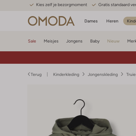
Kies zelf je bezorgmoment
Gratis standaard v
Dames
Heren
Kind
Sale
Meisjes
Jongens
Baby
Nieuw
Mer
Terug
Kinderkleding
Jongenskleding
Trui