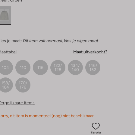
leur:
Groen
ies je maat:
Dit item valt normaal, kies je eigen maat
Maattabel
Maat uitverkocht?
122/
134/
146/
104
110
116
128
140
152
158/
170/
164
176
ergelijkbare items
orry, dit item is momenteel (nog) niet beschikbaar.
Favoriet