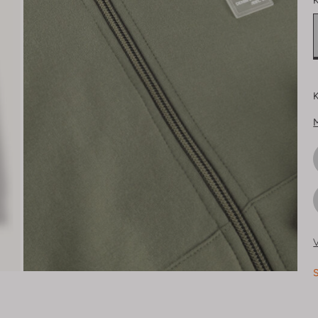
K
K
V
S