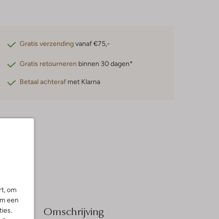
Gratis verzending
vanaf €75,-
Gratis retourneren
binnen 30 dagen*
Betaal achteraf
met Klarna
rt, om
om een
Omschrijving
ies.