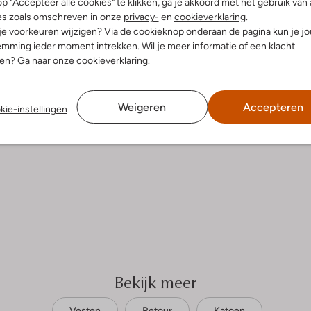
p "Accepteer alle cookies" te klikken, ga je akkoord met het gebruik van 
es zoals omschreven in onze
privacy-
en
cookieverklaring
.
n
Normaal wassen op 30 °C
 je voorkeuren wijzigen? Via de cookieknop onderaan de pagina kun je j
fen
mming ieder moment intrekken. Wil je meer informatie of een klacht
Strijken op maximaal 110 °C
atoen
nen? Ga naar onze
cookieverklaring
.
ercentages:
Kan niet in de droogtromme
, 5% Elastaan
Niet chemisch reinigen
ansluitend
Weigeren
Accepteren
Niet bleken
kie-instellingen
puchon
e:
Lange Mouw
t
Bekijk meer
Vesten
Retour
Katoen