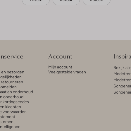
enservice
Account
Inspira
Mijn account
Bekijk all
n en bezorgen
Veelgestelde vragen
Modetren
gelijkheden
Modetren
n retourneren
Schoenen
anmelden
aat en onderhoud
Schoenen
en onderhoud
r kortingscodes
en klachten
e voorwaarden
tatement
atement
 Intelligence