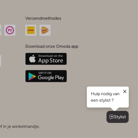
Verzendmethodes
Download onze Omoda app
oda
n
uTube
f in je winkelmandje.