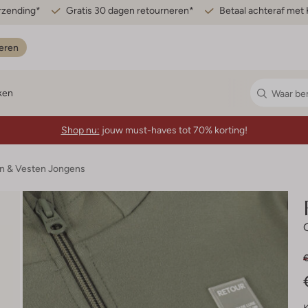
erzending*
Gratis 30 dagen retourneren*
Betaal achteraf met 
eren
ken
Shop nu:
jouw must-haves tot 70% korting!
en & Vesten Jongens