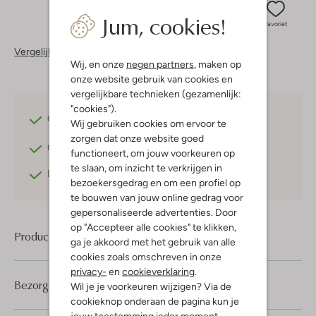
Jum, cookies!
Favoriet
Vergelijkbare items
Wij, en onze
negen partners
, maken op
onze website gebruik van cookies en
vergelijkbare technieken (gezamenlijk:
"cookies").
Gratis verzending
vanaf €75,-
Wij gebruiken cookies om ervoor te
zorgen dat onze website goed
Gratis retourneren
binnen 30 dagen*
functioneert, om jouw voorkeuren op
te slaan, om inzicht te verkrijgen in
Betaal achteraf
met Klarna
bezoekersgedrag en om een profiel op
te bouwen van jouw online gedrag voor
gepersonaliseerde advertenties. Door
op "Accepteer alle cookies" te klikken,
Product informatie
ga je akkoord met het gebruik van alle
cookies zoals omschreven in onze
privacy-
en
cookieverklaring
.
Bezorgen & retourneren
Wil je je voorkeuren wijzigen? Via de
cookieknop onderaan de pagina kun je
jouw toestemming ieder moment