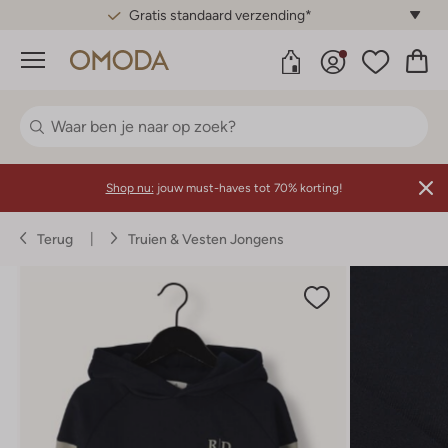
Gratis standaard verzending*
Menu
Shop nu:
jouw must-haves tot 70% korting!
Terug
Truien & Vesten Jongens