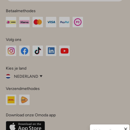
Betaalmethodes
Volg ons
Omoda
Omoda
Omoda
Omoda
Omoda
Kies je land
Instagram
Facebook
TikTok
LinkedIn
YouTube
NEDERLAND
Kies
Verzendmethodes
je
Sluit
land
Nederland
België
(Nederlands)
Download onze Omoda app
Belgique
(Français)
Deutschland