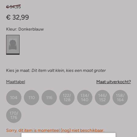
€ 54,95
€ 32,99
Kleur:
Donkerblauw
Kies je maat:
Dit item valt klein, kies een maat groter
Maattabel
Maat uitverkocht?
122/
134/
146/
158/
104
110
116
128
140
152
164
170/
176
Sorry, dit item is momenteel (nog) niet beschikbaar.