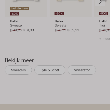
Laatste item
-50%
-50%
-60%
Ballin
Ballin
Ballin
Sweater
Sweater
Trui
€ 79,95
€ 31,99
€ 79,99
€ 39,99
€ 79,9
+ meer
Bekijk meer
Sweaters
Lyle & Scott
Sweatstof