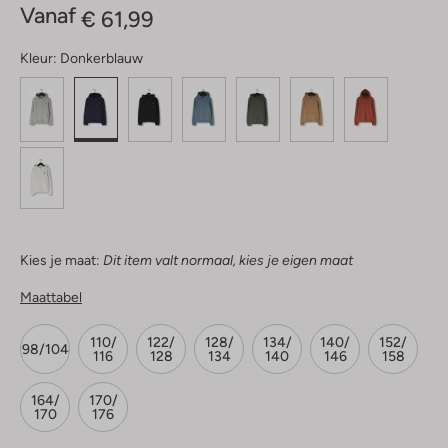
Vanaf
€ 61,99
Kleur:
Donkerblauw
Kies je maat:
Dit item valt normaal, kies je eigen maat
Maattabel
110/
122/
128/
134/
140/
152/
98/104
116
128
134
140
146
158
164/
170/
170
176