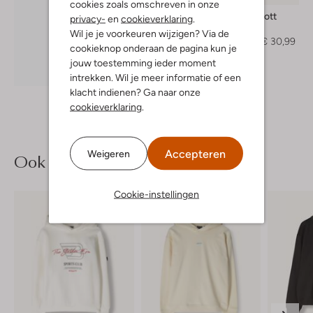
cookies zoals omschreven in onze
Lyle & Scott
privacy-
en
cookieverklaring
.
Polo
Wil je je voorkeuren wijzigen? Via de
€ 44,95
€ 30,99
cookieknop onderaan de pagina kun je
jouw toestemming ieder moment
Ontdek de look
intrekken. Wil je meer informatie of een
klacht indienen? Ga naar onze
cookieverklaring
.
Accepteren
Weigeren
Ook iets voor jou?
Cookie-instellingen