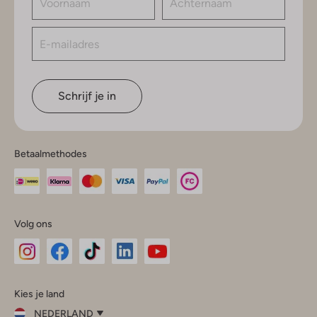
Schrijf je in
Betaalmethodes
Volg ons
Omoda
Omoda
Omoda
Omoda
Omoda
Kies je land
Instagram
Facebook
TikTok
LinkedIn
YouTube
NEDERLAND