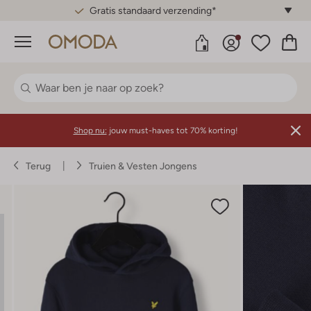
Gratis standaard verzending*
Menu
Shop nu:
jouw must-haves tot 70% korting!
Terug
Truien & Vesten Jongens