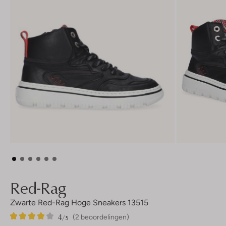
Red-Rag
Zwarte Red-Rag Hoge Sneakers 13515
4
2
4
/5
(2 beoordelingen)