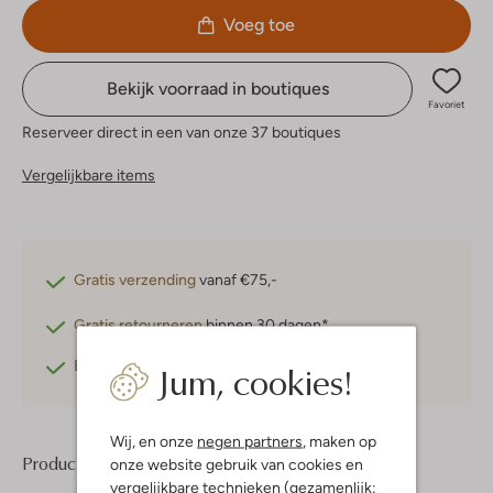
Voeg toe
Bekijk voorraad in boutiques
Favoriet
Reserveer direct in een van onze 37 boutiques
Vergelijkbare items
Gratis verzending
vanaf €75,-
Gratis retourneren
binnen 30 dagen*
Jum, cookies!
Betaal achteraf
met Klarna
Wij, en onze
negen partners
, maken op
Product informatie
onze website gebruik van cookies en
vergelijkbare technieken (gezamenlijk: