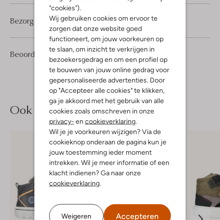
"cookies").
Wij gebruiken cookies om ervoor te
Bezorgen & retourneren
zorgen dat onze website goed
functioneert, om jouw voorkeuren op
te slaan, om inzicht te verkrijgen in
2
4
Beoordelingen
(2)
4
/5
bezoekersgedrag en om een profiel op
Sterren
te bouwen van jouw online gedrag voor
gepersonaliseerde advertenties. Door
op "Accepteer alle cookies" te klikken,
ga je akkoord met het gebruik van alle
Ook iets voor jou?
cookies zoals omschreven in onze
privacy-
en
cookieverklaring
.
Wil je je voorkeuren wijzigen? Via de
cookieknop onderaan de pagina kun je
jouw toestemming ieder moment
intrekken. Wil je meer informatie of een
klacht indienen? Ga naar onze
cookieverklaring
.
Accepteren
Weigeren