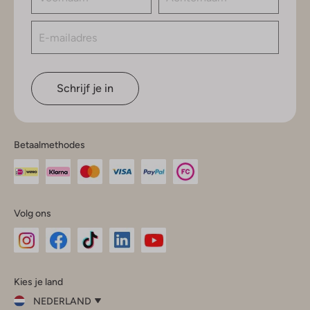
Schrijf je in
Betaalmethodes
Volg ons
Omoda
Omoda
Omoda
Omoda
Omoda
Kies je land
Instagram
Facebook
TikTok
LinkedIn
YouTube
NEDERLAND