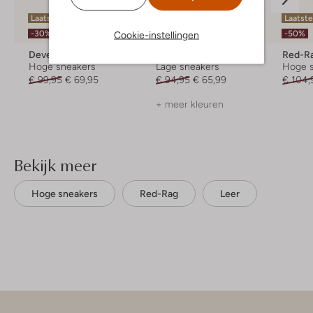
Laatste item
Laatste maten
Laatste
-30%
-30%
-50%
Cookie-instellingen
Develab
Cruyff Junior
Red-R
Hoge sneakers
Lage sneakers
Hoge 
€ 99,95
€ 69,95
€ 94,95
€ 65,99
€ 104,
+ meer kleuren
Bekijk meer
Hoge sneakers
Red-Rag
Leer