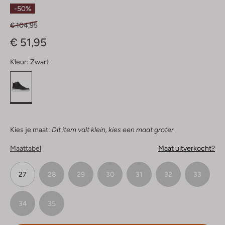
Sterren
-50%
€ 104,95
€ 51,95
Kleur:
Zwart
Kies je maat:
Dit item valt klein, kies een maat groter
Maattabel
Maat uitverkocht?
27
28
29
30
31
32
33
34
35