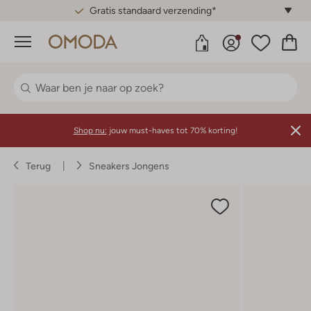
Gratis standaard verzending*
Menu
Shop nu:
jouw must-haves tot 70% korting!
Terug
Sneakers Jongens