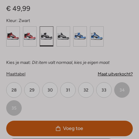
Sterren
€ 49,99
Kleur:
Zwart
Kies je maat:
Dit item valt normaal, kies je eigen maat
Maattabel
Maat uitverkocht?
28
29
30
31
32
33
34
35
Voeg toe