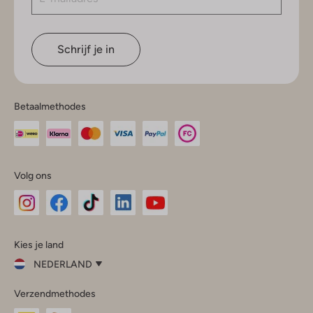
Schrijf je in
Betaalmethodes
Volg ons
Omoda
Omoda
Omoda
Omoda
Omoda
Kies je land
Instagram
Facebook
TikTok
LinkedIn
YouTube
NEDERLAND
Kies
Verzendmethodes
je
Sluit
land