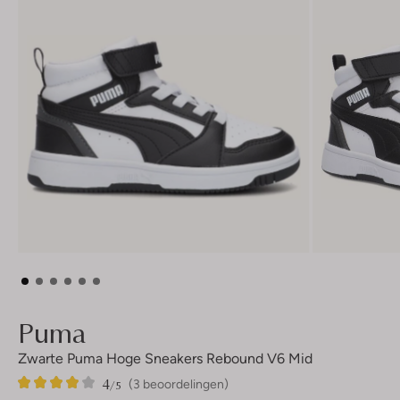
Puma
Zwarte Puma Hoge Sneakers Rebound V6 Mid
4
3
4
/5
(3 beoordelingen)