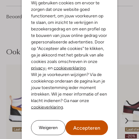
Wij gebruiken cookies om ervoor te
zorgen dat onze website goed
3
4
functioneert, om jouw voorkeuren op
Beoordelingen
(3)
4
/5
Sterren
te slaan, om inzicht te verkrijgen in
bezoekersgedrag en om een profiel op
te bouwen van jouw online gedrag voor
gepersonaliseerde advertenties. Door
op "Accepteer alle cookies" te klikken,
Ook iets voor jou?
ga je akkoord met het gebruik van alle
cookies zoals omschreven in onze
privacy-
en
cookieverklaring
.
Wil je je voorkeuren wijzigen? Via de
cookieknop onderaan de pagina kun je
jouw toestemming ieder moment
intrekken. Wil je meer informatie of een
klacht indienen? Ga naar onze
cookieverklaring
.
Accepteren
Weigeren
Laatste items
Laatste item
Laatst
-50%
-20%