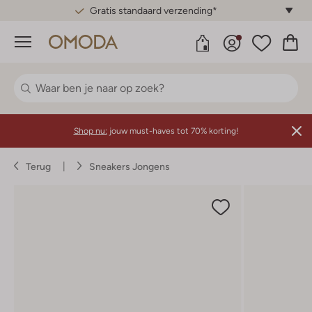
Gratis standaard verzending*
Menu
Shop nu:
jouw must-haves tot 70% korting!
Terug
Sneakers Jongens