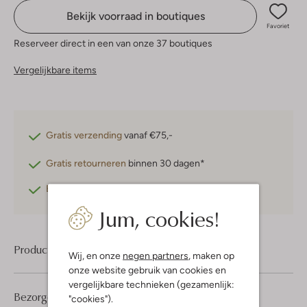
Bekijk voorraad in boutiques
Favoriet
Reserveer direct in een van onze 37 boutiques
Vergelijkbare items
Gratis verzending
vanaf €75,-
Gratis retourneren
binnen 30 dagen*
Betaal achteraf
met Klarna
Jum, cookies!
Product informatie
Wij, en onze
negen partners
, maken op
onze website gebruik van cookies en
vergelijkbare technieken (gezamenlijk:
Bezorgen & retourneren
"cookies").