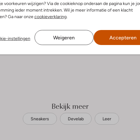
 je voorkeuren wijzigen? Via de cookieknop onderaan de pagina kun je j
elling & Pasvorm
mming ieder moment intrekken. Wil je meer informatie of een klacht
nen? Ga naar onze
cookieverklaring
.
t
uitenkant:
Leer
Weigeren
Accepteren
kie-instellingen
Bekijk meer
Sneakers
Develab
Leer