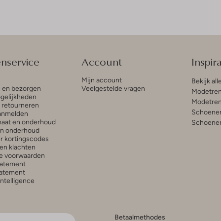
enservice
Account
Inspira
Mijn account
Bekijk all
n en bezorgen
Veelgestelde vragen
Modetren
gelijkheden
Modetren
n retourneren
Schoenen
anmelden
aat en onderhoud
Schoenen
en onderhoud
r kortingscodes
en klachten
e voorwaarden
tatement
atement
 Intelligence
Betaalmethodes