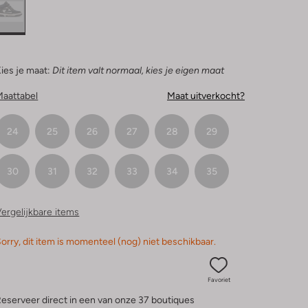
ies je maat:
Dit item valt normaal, kies je eigen maat
Maattabel
Maat uitverkocht?
24
25
26
27
28
29
30
31
32
33
34
35
ergelijkbare items
orry, dit item is momenteel (nog) niet beschikbaar.
Favoriet
eserveer direct in een van onze 37 boutiques