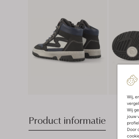
Wij, e
vergel
Wij ge
Product informatie
jouw v
profie
Door o
cooki