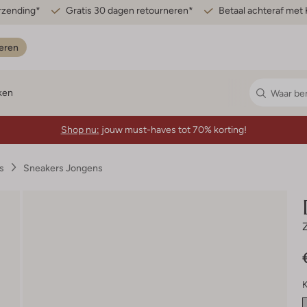
erzending*
Gratis 30 dagen retourneren*
Betaal achteraf met 
eren
ken
Shop nu:
jouw must-haves tot 70% korting!
s
Sneakers Jongens
K