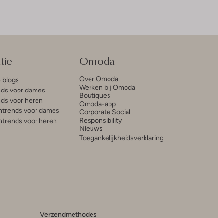
tie
Omoda
Over Omoda
e blogs
Werken bij Omoda
ds voor dames
Boutiques
ds voor heren
Omoda-app
trends voor dames
Corporate Social
Responsibility
trends voor heren
Nieuws
Toegankelijkheidsverklaring
Verzendmethodes