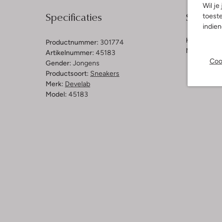
Wil je
Specificaties
Samenst
toeste
indie
Kleur:
Zwar
Productnummer:
301774
Materiaal b
Artikelnummer:
45183
Coo
Gender:
Jongens
Productsoort:
Sneakers
Merk:
Develab
Model:
45183