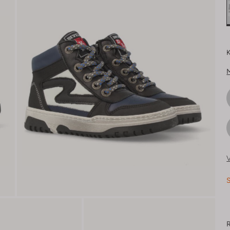
K
V
S
R