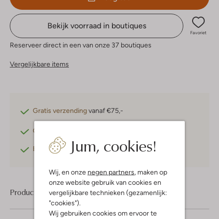
Bekijk voorraad in boutiques
Favoriet
Reserveer direct in een van onze 37 boutiques
Vergelijkbare items
Gratis verzending
vanaf €75,-
Gratis retourneren
binnen 30 dagen*
Jum, cookies!
Betaal achteraf
met Klarna
Wij, en onze
negen partners
, maken op
onze website gebruik van cookies en
Product informatie
vergelijkbare technieken (gezamenlijk:
"cookies").
Wij gebruiken cookies om ervoor te