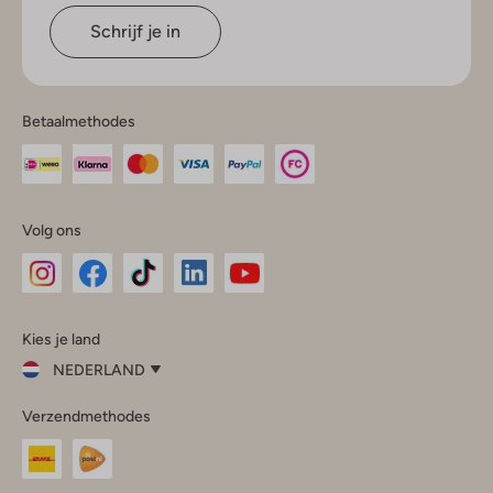
Schrijf je in
Betaalmethodes
Volg ons
Omoda
Omoda
Omoda
Omoda
Omoda
Kies je land
Instagram
Facebook
TikTok
LinkedIn
YouTube
NEDERLAND
Kies
Verzendmethodes
je
Sluit
land
Nederland