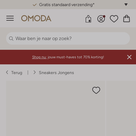
Gratis standaard verzending*
Menu
Shop nu:
jouw must-haves tot 70% korting!
Terug
Sneakers Jongens