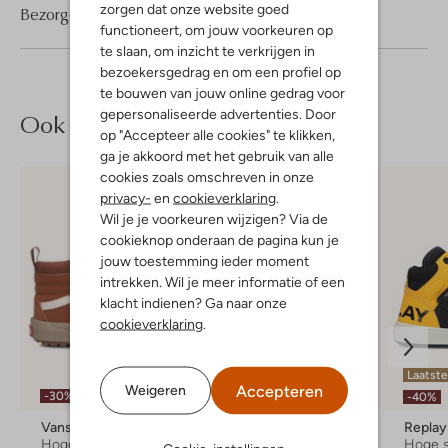
zorgen dat onze website goed
Bezorgen & retourneren
functioneert, om jouw voorkeuren op
te slaan, om inzicht te verkrijgen in
bezoekersgedrag en om een profiel op
te bouwen van jouw online gedrag voor
gepersonaliseerde advertenties. Door
Ook iets voor jou?
op "Accepteer alle cookies" te klikken,
ga je akkoord met het gebruik van alle
cookies zoals omschreven in onze
privacy-
en
cookieverklaring
.
Wil je je voorkeuren wijzigen? Via de
cookieknop onderaan de pagina kun je
jouw toestemming ieder moment
intrekken. Wil je meer informatie of een
klacht indienen? Ga naar onze
cookieverklaring
.
Laatst
Accepteren
Weigeren
-30%
-20%
-40%
Vans
Vans
Replay
Hoge sneakers
Hoge sneakers
Hoge 