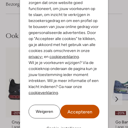
zorgen dat onze website goed
Bezorgen & retourneren
functioneert, om jouw voorkeuren op
te slaan, om inzicht te verkrijgen in
bezoekersgedrag en om een profiel op
te bouwen van jouw online gedrag voor
gepersonaliseerde advertenties. Door
Ook iets voor jou?
op "Accepteer alle cookies" te klikken,
ga je akkoord met het gebruik van alle
cookies zoals omschreven in onze
privacy-
en
cookieverklaring
.
Wil je je voorkeuren wijzigen? Via de
cookieknop onderaan de pagina kun je
jouw toestemming ieder moment
intrekken. Wil je meer informatie of een
klacht indienen? Ga naar onze
cookieverklaring
.
Laatste item
Accepteren
Weigeren
-20%
-20%
-60%
Cruyff Junior
Duuo
Go Ba
Lage sneakers
Lage sneakers
Lage s