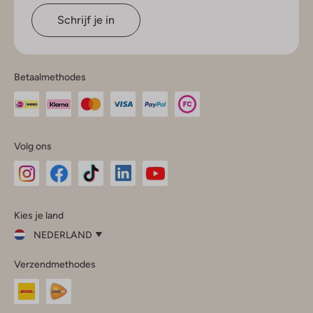
Schrijf je in
Betaalmethodes
Volg ons
Omoda
Omoda
Omoda
Omoda
Omoda
Kies je land
Instagram
Facebook
TikTok
LinkedIn
YouTube
NEDERLAND
Kies
Verzendmethodes
je
Sluit
land
Nederland