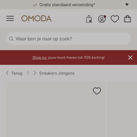
Gratis standaard verzending*
Menu
Shop nu:
jouw must-haves tot 70% korting!
Terug
Sneakers Jongens