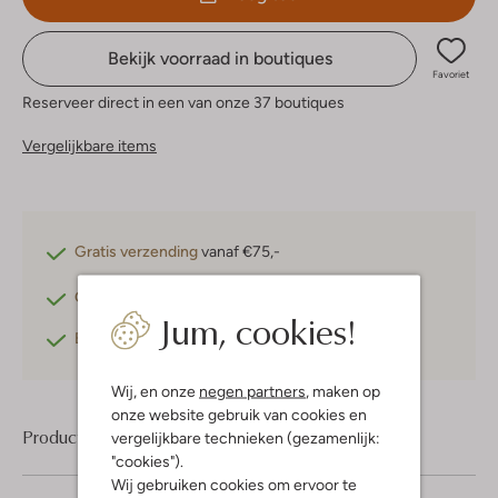
Bekijk voorraad in boutiques
Favoriet
Reserveer direct in een van onze 37 boutiques
Vergelijkbare items
Gratis verzending
vanaf €75,-
Gratis retourneren
binnen 30 dagen*
Jum, cookies!
Betaal achteraf
met Klarna
Wij, en onze
negen partners
, maken op
onze website gebruik van cookies en
Product informatie
vergelijkbare technieken (gezamenlijk:
"cookies").
Wij gebruiken cookies om ervoor te