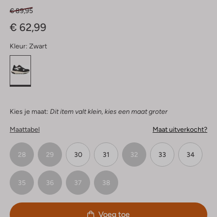
€ 89,95
€ 62,99
Kleur:
Zwart
Kies je maat:
Dit item valt klein, kies een maat groter
Maattabel
Maat uitverkocht?
28
29
30
31
32
33
34
35
36
37
38
Voeg toe