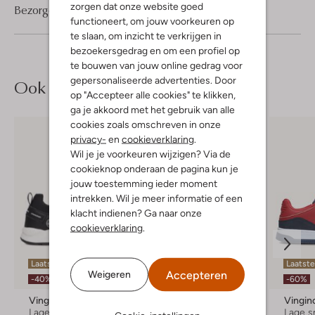
zorgen dat onze website goed
Bezorgen & retourneren
functioneert, om jouw voorkeuren op
te slaan, om inzicht te verkrijgen in
bezoekersgedrag en om een profiel op
te bouwen van jouw online gedrag voor
gepersonaliseerde advertenties. Door
Ook iets voor jou?
op "Accepteer alle cookies" te klikken,
ga je akkoord met het gebruik van alle
cookies zoals omschreven in onze
privacy-
en
cookieverklaring
.
Wil je je voorkeuren wijzigen? Via de
cookieknop onderaan de pagina kun je
jouw toestemming ieder moment
intrekken. Wil je meer informatie of een
klacht indienen? Ga naar onze
cookieverklaring
.
Laatste maten
Laatste maten
Laatste
Accepteren
Weigeren
-40%
-60%
-60%
Vingino
Vingino
Vingin
Lage sneakers
Lage sneakers
Lage s