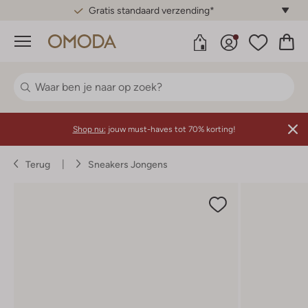
Gratis standaard verzending*
Menu
Shop nu:
jouw must-haves tot 70% korting!
Terug
Sneakers Jongens