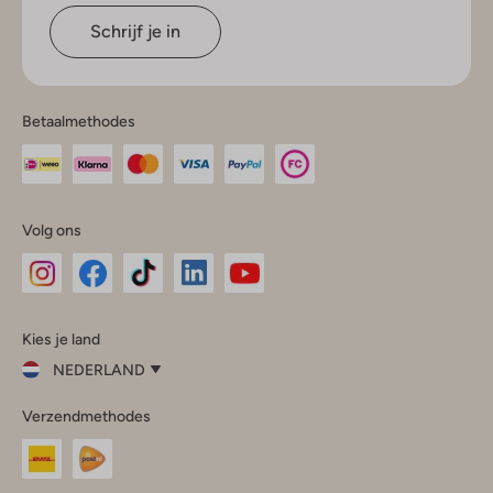
Schrijf je in
Betaalmethodes
Volg ons
Omoda
Omoda
Omoda
Omoda
Omoda
Kies je land
Instagram
Facebook
TikTok
LinkedIn
YouTube
NEDERLAND
Kies
Verzendmethodes
je
Sluit
land
Nederland