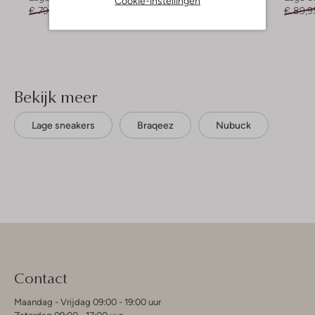
Cookie-instellingen
€ 79,95
€ 47,95
€ 69,95
€ 27,99
€ 89,9
Bekijk meer
Lage sneakers
Braqeez
Nubuck
Contact
Maandag - Vrijdag 09:00 - 19:00 uur