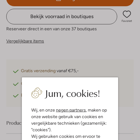
Bekijk voorraad in boutiques
Favoriet
Reserveer direct in een van onze 37 boutiques
Vergelijkbare items
Gratis verzending
vanaf €75,-
Gratis retourneren
binnen 30 dagen*
Jum, cookies!
Betaal achteraf
met Klarna
Wij, en onze
negen partners
, maken op
onze website gebruik van cookies en
Product informatie
vergelijkbare technieken (gezamenlijk:
"cookies").
Wij gebruiken cookies om ervoor te