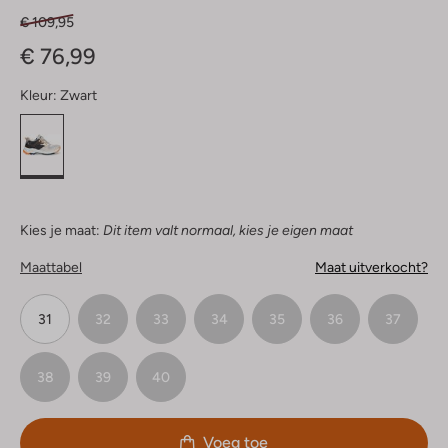
€ 109,95
€ 76,99
Kleur:
Zwart
Kies je maat:
Dit item valt normaal, kies je eigen maat
Maattabel
Maat uitverkocht?
31
32
33
34
35
36
37
38
39
40
Voeg toe