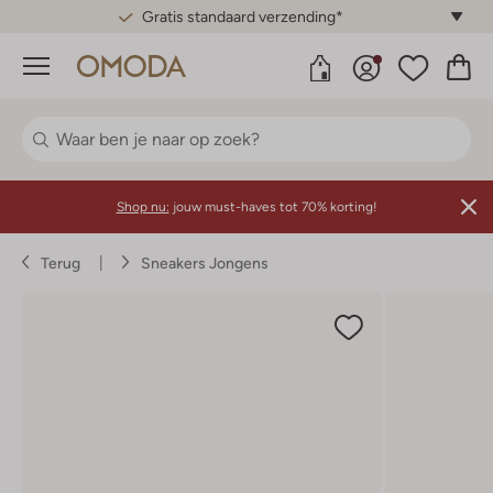
Gratis standaard verzending*
Menu
Shop nu:
jouw must-haves tot 70% korting!
Terug
Sneakers Jongens