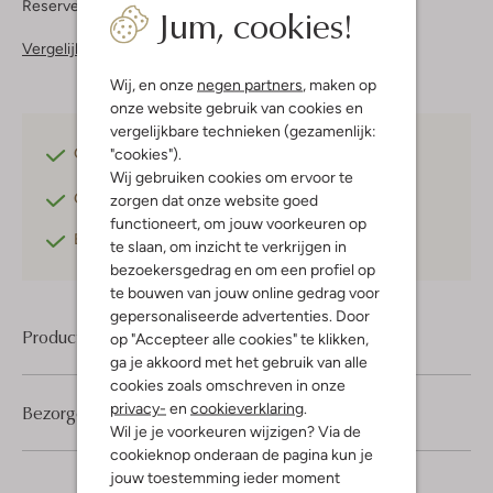
Reserveer direct in een van onze 37 boutiques
Jum, cookies!
Vergelijkbare items
Wij, en onze
negen partners
, maken op
onze website gebruik van cookies en
vergelijkbare technieken (gezamenlijk:
"cookies").
Gratis verzending
vanaf €75,-
Wij gebruiken cookies om ervoor te
Gratis retourneren
binnen 30 dagen*
zorgen dat onze website goed
functioneert, om jouw voorkeuren op
Betaal achteraf
met Klarna
te slaan, om inzicht te verkrijgen in
bezoekersgedrag en om een profiel op
te bouwen van jouw online gedrag voor
gepersonaliseerde advertenties. Door
Product informatie
op "Accepteer alle cookies" te klikken,
ga je akkoord met het gebruik van alle
cookies zoals omschreven in onze
privacy-
en
cookieverklaring
.
Bezorgen & retourneren
Wil je je voorkeuren wijzigen? Via de
cookieknop onderaan de pagina kun je
jouw toestemming ieder moment