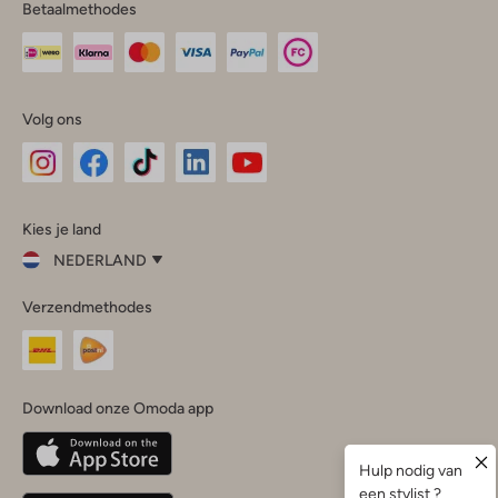
Betaalmethodes
Volg ons
Omoda
Omoda
Omoda
Omoda
Omoda
Kies je land
Instagram
Facebook
TikTok
LinkedIn
YouTube
NEDERLAND
Kies
Verzendmethodes
je
Sluit
land
Nederland
België
(Nederlands)
Download onze Omoda app
Belgique
(Français)
Deutschland