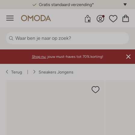
Gratis standaard verzending*
Menu
Shop nu:
jouw must-haves tot 70% korting!
Terug
Sneakers Jongens