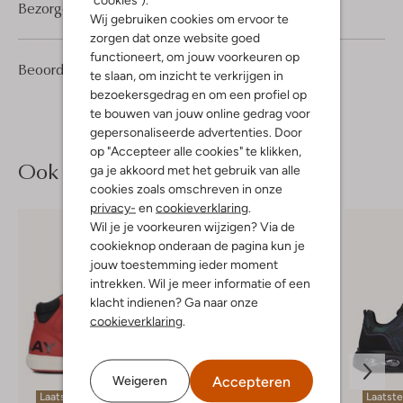
Bezorgen & retourneren
Wij gebruiken cookies om ervoor te
zorgen dat onze website goed
functioneert, om jouw voorkeuren op
7
4
Beoordelingen
(7)
4
/5
te slaan, om inzicht te verkrijgen in
Sterren
bezoekersgedrag en om een profiel op
te bouwen van jouw online gedrag voor
gepersonaliseerde advertenties. Door
op "Accepteer alle cookies" te klikken,
Ook iets voor jou?
ga je akkoord met het gebruik van alle
cookies zoals omschreven in onze
privacy-
en
cookieverklaring
.
Wil je je voorkeuren wijzigen? Via de
cookieknop onderaan de pagina kun je
jouw toestemming ieder moment
intrekken. Wil je meer informatie of een
klacht indienen? Ga naar onze
cookieverklaring
.
Accepteren
Weigeren
Laatste items
Laatst