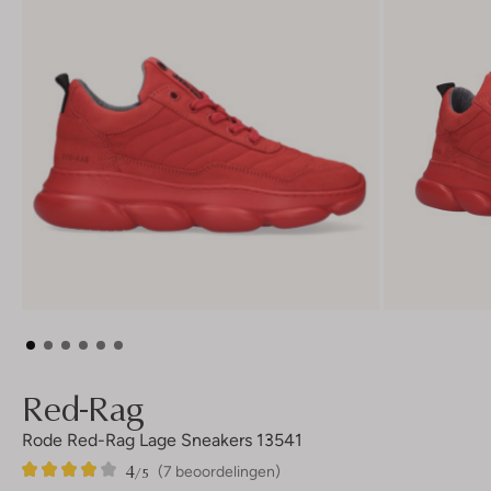
Red-Rag
Rode Red-Rag Lage Sneakers 13541
4
7
4
/5
(7 beoordelingen)