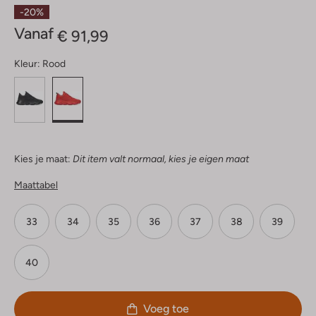
Sterren
-20%
Vanaf
€ 91,99
Kleur:
Rood
Kies je maat:
Dit item valt normaal, kies je eigen maat
Maattabel
33
34
35
36
37
38
39
40
Voeg toe