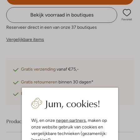
Bekijk voorraad in boutiques
Favoriet
Reserveer direct in een van onze 37 boutiques
Vergelijkbare items
Gratis verzending
vanaf €75,-
Gratis retourneren
binnen 30 dagen*
Betaal achteraf
met Klarna
Jum, cookies!
Wij, en onze
negen partners
, maken op
Product informatie
onze website gebruik van cookies en
vergelijkbare technieken (gezamenlijk:
"cookies").