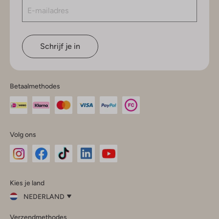
Schrijf je in
Betaalmethodes
Volg ons
Omoda
Omoda
Omoda
Omoda
Omoda
Kies je land
Instagram
Facebook
TikTok
LinkedIn
YouTube
NEDERLAND
Kies
Verzendmethodes
je