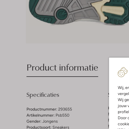
Product informatie
Wij, e
Specificaties
Samenst
vergel
Wij ge
jouw v
Kleur:
Groe
Productnummer:
293655
profie
Materiaal b
Artikelnummer:
Psb550
Door o
Materiaal b
Gender:
Jongens
cooki
Materiaal zo
Productsoort:
Sneakers