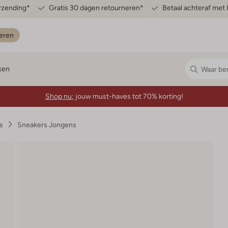
erzending*
Gratis 30 dagen retourneren*
Betaal achteraf met 
eren
ken
Shop nu:
jouw must-haves tot 70% korting!
s
Sneakers Jongens