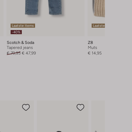
Laatste items
Laatste items
-40%
Scotch & Soda
Z8
Tapered jeans
Muts
€ 79,95
€ 47,99
€ 14,95