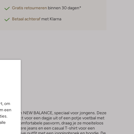
Gratis retourneren
binnen 30 dagen*
Betaal achteraf
met Klarna
rt, om
om een
sneakers van NEW BALANCE, speciaal voor jongens. Deze
ies.
 zijn perfect voor een dagje uit of een potje voetbal met
alle
sign en de comfortabele pasvorm, draag je ze moeiteloos
et een stoere jeans en een casual T-shirt voor een
r een sportieve outfit met een joggingbroek en hoodie. De