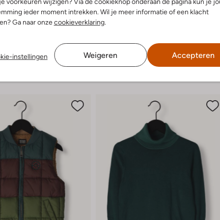
 je voorkeuren wijzigen? Via de cookieknop onderaan de pagina kun je j
g:
Veter
PS550 sneakers zijn veelzijdig en s
mming ieder moment intrekken. Wil je meer informatie of een klacht
Ronde Neus
nen? Ga naar onze
cookieverklaring
.
r voetbed:
Ja
Weigeren
Accepteren
kie-instellingen