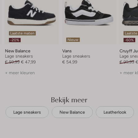
Laatste maten
Laatste
Nieuw
-20%
-60%
New Balance
Vans
Cruyff Ju
Lage sneakers
Lage sneakers
Lage sne
€ 59,99
€ 47,99
€ 54,99
€ 99,99
€
+ meer kleuren
+ meer k
Bekijk meer
Lage sneakers
New Balance
Leatherlook