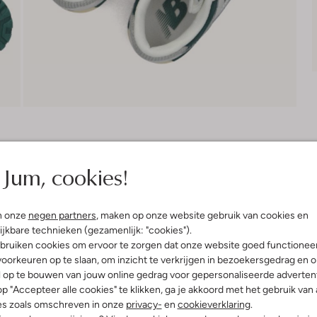
Bezorgen & retourneren
Jum, cookies!
n onze
negen partners
, maken op onze website gebruik van cookies en
elling & Pasvorm
Omschrijving
ijkbare technieken (gezamenlijk: "cookies").
bruiken cookies om ervoor te zorgen dat onze website goed functionee
oorkeuren op te slaan, om inzicht te verkrijgen in bezoekersgedrag en 
n
Maak kennis met de PS550 lage 
l op te bouwen van jouw online gedrag voor gepersonaliseerde advertent
witte sneakers met groene details
uitenkant:
Leatherlook
p "Accepteer alle cookies" te klikken, ga je akkoord met het gebruik van 
vrienden. Dankzij het strakke de
innenkant:
Textiel
de hele dag door. Combineer ze m
es zoals omschreven in onze
privacy-
en
cookieverklaring
.
ol:
Rubber
coole, alledaagse look. Of ga voo