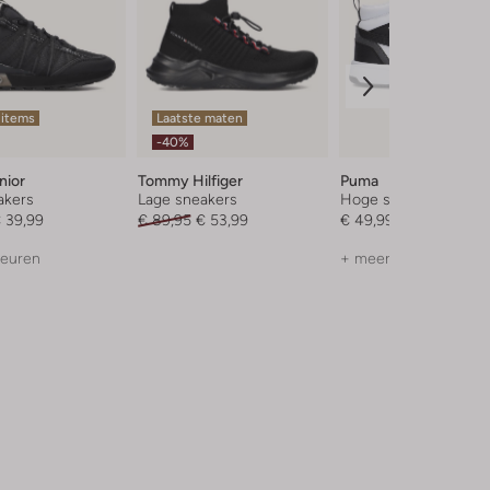
 items
Laatste maten
-40%
nior
Tommy Hilfiger
Puma
akers
Lage sneakers
Hoge sneakers
 39,99
€ 89,95
€ 53,99
€ 49,99
leuren
+ meer kleuren