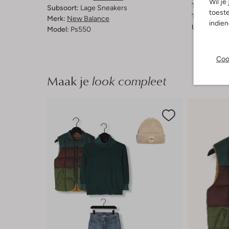
Wil je
Type sluitin
Subsoort:
Lage Sneakers
toeste
Type neus:
Merk:
New Balance
indie
Uitneembaa
Model:
Ps550
Coo
Maak je
look compleet