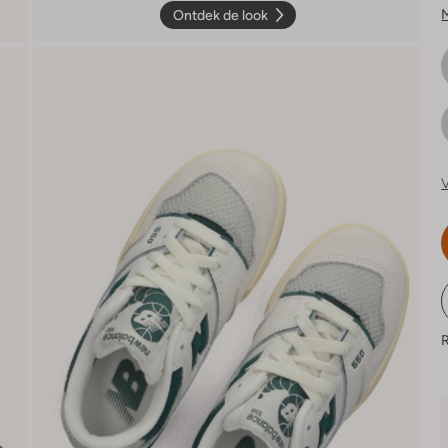
Ontdek de look
V
R