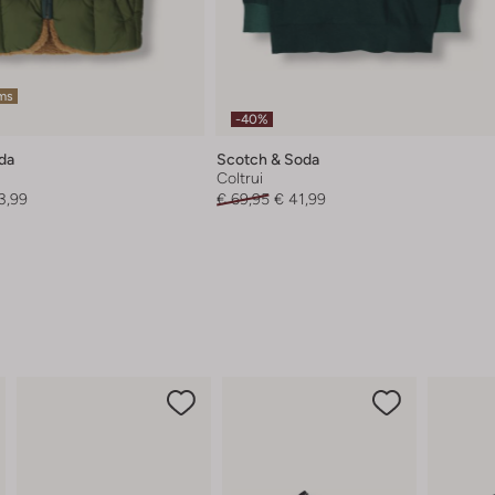
ems
-40%
da
Scotch & Soda
r
Coltrui
3,99
€ 69,95
€ 41,99