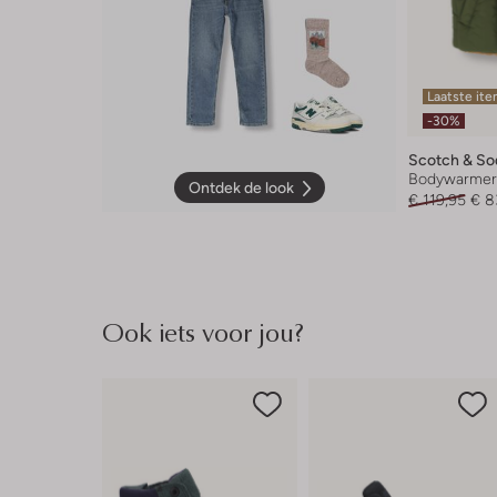
Laatste it
-30%
Scotch & So
Bodywarme
Ontdek de look
€ 119,95
€ 8
Ook iets voor jou?