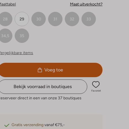
Maattabel
Maat uitverkocht?
28
29
30
31
32
33
34,5
35
ergelijkbare items
Voeg toe
Bekijk voorraad in boutiques
Favoriet
eserveer direct in een van onze 37 boutiques
Gratis verzending
vanaf €75,-