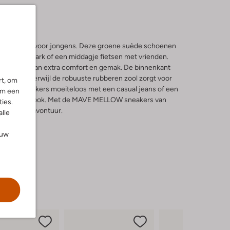
sneakers voor jongens. Deze groene suède schoenen
agen in het park of een middagje fietsen met vrienden.
geniet je van extra comfort en gemak. De binnenkant
xe gevoel, terwijl de robuuste rubberen zool zorgt voor
rt, om
 deze sneakers moeiteloos met een casual jeans of een
om een
 eigentijdse look. Met de MAVE MELLOW sneakers van
ies.
r actie en avontuur.
alle
ouw