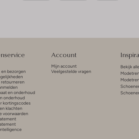
enservice
Account
Inspira
Mijn account
Bekijk all
n en bezorgen
Veelgestelde vragen
Modetren
gelijkheden
Modetren
n retourneren
Schoenen
anmelden
aat en onderhoud
Schoenen
en onderhoud
r kortingscodes
en klachten
e voorwaarden
tatement
atement
 Intelligence