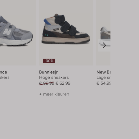
-30%
ance
Bunniesjr
New Balance
akers
Hoge sneakers
Lage sneakers
€ 89,99
€ 62,99
€ 54,99
+ meer kleuren