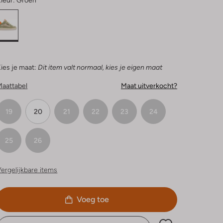
leur:
Groen
ies je maat:
Dit item valt normaal, kies je eigen maat
Maattabel
Maat uitverkocht?
19
20
21
22
23
24
25
26
ergelijkbare items
Voeg toe