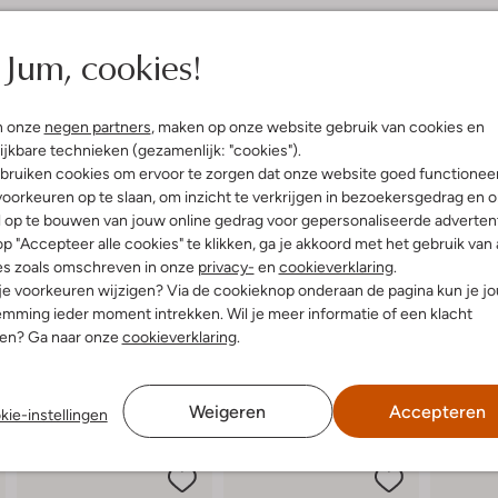
elling & Pasvorm
Omschrijving
Jum, cookies!
n
Ontdek de stoere MAVE MELLOW 
uitenkant:
Suède
zijn perfect voor avontuurlijke d
n onze
negen partners
, maken op onze website gebruik van cookies en
innenkant:
Leatherlook
Dankzij het uitneembare voetbed 
ijkbare technieken (gezamenlijk: "cookies").
ol:
Rubber
van leatherlook zorgt voor een lu
bruiken cookies om ervoor te zorgen dat onze website goed functionee
r voetbed:
Ja
grip en duurzaamheid. Combineer
oorkeuren op te slaan, om inzicht te verkrijgen in bezoekersgedrag en 
sportieve short voor een coole,
l op te bouwen van jouw online gedrag voor gepersonaliseerde advertent
BUNNIESJR ben je altijd klaar voo
p "Accepteer alle cookies" te klikken, ga je akkoord met het gebruik van 
es zoals omschreven in onze
privacy-
en
cookieverklaring
.
 je voorkeuren wijzigen? Via de cookieknop onderaan de pagina kun je j
mming ieder moment intrekken. Wil je meer informatie of een klacht
nen? Ga naar onze
cookieverklaring
.
Weigeren
Accepteren
kie-instellingen