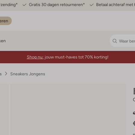
erzending*
Gratis 30 dagen retourneren*
Betaal achteraf met 
eren
ken
Shop nu:
jouw must-haves tot 70% korting!
s
Sneakers Jongens