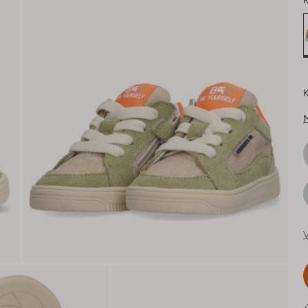
K
K
V