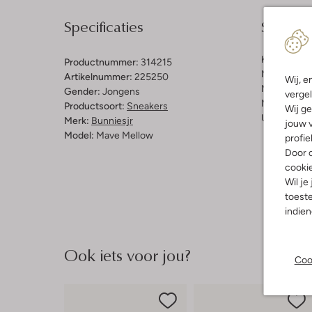
Specificaties
Samenst
Kleur:
Groe
Productnummer:
314215
Materiaal b
Artikelnummer:
225250
Wij, e
Materiaal b
Gender:
Jongens
vergel
Materiaal zo
Productsoort:
Sneakers
Wij ge
Uitneembaa
Merk:
Bunniesjr
jouw v
Model:
Mave Mellow
profie
Door o
cooki
Wil je
toeste
indie
Ook iets voor jou?
Coo