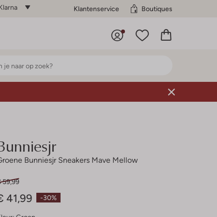
Klarna
Klantenservice
Boutiques
Bunniesjr
Groene Bunniesjr Sneakers Mave Mellow
€ 59,99
€ 41,99
-30%