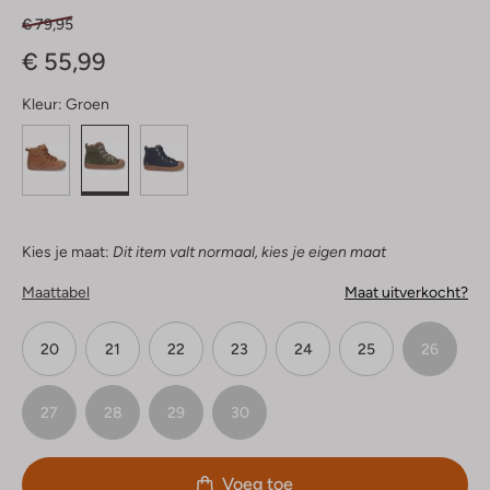
€ 79,95
€ 55,99
Kleur:
Groen
Kies je maat:
Dit item valt normaal, kies je eigen maat
Maattabel
Maat uitverkocht?
20
21
22
23
24
25
26
27
28
29
30
Voeg toe