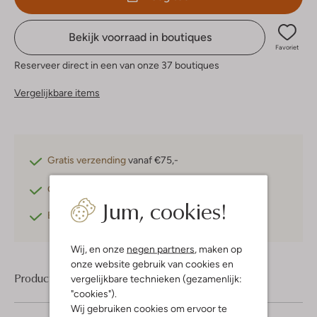
Bekijk voorraad in boutiques
Favoriet
Reserveer direct in een van onze 37 boutiques
Vergelijkbare items
Gratis verzending
vanaf €75,-
Gratis retourneren
binnen 30 dagen*
Jum, cookies!
Betaal achteraf
met Klarna
Wij, en onze
negen partners
, maken op
onze website gebruik van cookies en
Product informatie
vergelijkbare technieken (gezamenlijk:
"cookies").
Wij gebruiken cookies om ervoor te