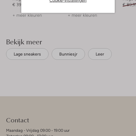
Cookie-instellingen
€ 39,99
€ 39,99
€ 89,9
+ meer kleuren
+ meer kleuren
Bekijk meer
Lage sneakers
Bunniesjr
Leer
Contact
Maandag - Vrijdag 09:00 - 19:00 uur