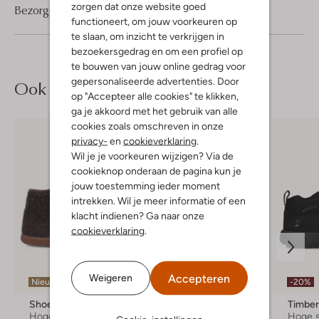
zorgen dat onze website goed
Bezorgen & retourneren
functioneert, om jouw voorkeuren op
te slaan, om inzicht te verkrijgen in
bezoekersgedrag en om een profiel op
te bouwen van jouw online gedrag voor
gepersonaliseerde advertenties. Door
Ook iets voor jou?
op "Accepteer alle cookies" te klikken,
ga je akkoord met het gebruik van alle
cookies zoals omschreven in onze
privacy-
en
cookieverklaring
.
Wil je je voorkeuren wijzigen? Via de
cookieknop onderaan de pagina kun je
jouw toestemming ieder moment
intrekken. Wil je meer informatie of een
klacht indienen? Ga naar onze
cookieverklaring
.
Accepteren
Weigeren
Nieuw
Nieuw
-20%
Shoesme
Shoesme
Timber
Hoge sneakers
Hoge sneakers
Hoge 