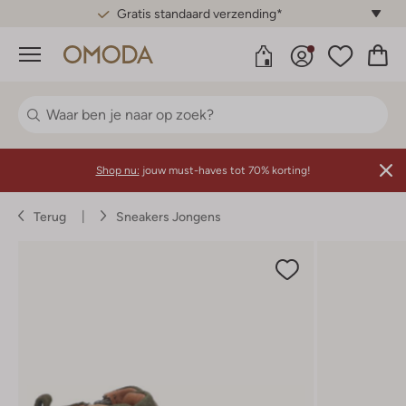
Gratis standaard verzending*
Menu
Shop nu:
jouw must-haves tot 70% korting!
Terug
Sneakers Jongens