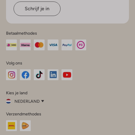
Schrijf je in
Betaalmethodes
Volg ons
Omoda
Omoda
Omoda
Omoda
Omoda
Kies je land
Instagram
Facebook
TikTok
LinkedIn
YouTube
NEDERLAND
Kies
Verzendmethodes
je
Sluit
land
Nederland