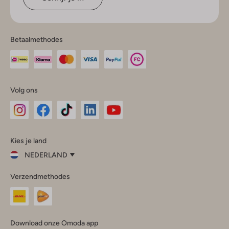
Betaalmethodes
Volg ons
Omoda
Omoda
Omoda
Omoda
Omoda
Kies je land
Instagram
Facebook
TikTok
LinkedIn
YouTube
NEDERLAND
Kies
Verzendmethodes
je
Sluit
land
Nederland
België
(Nederlands)
Download onze Omoda app