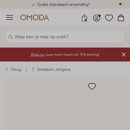
Gratis standaard verzending*
Menu
Shop nu:
jouw must-haves tot 70% korting!
Terug
Sneakers Jongens