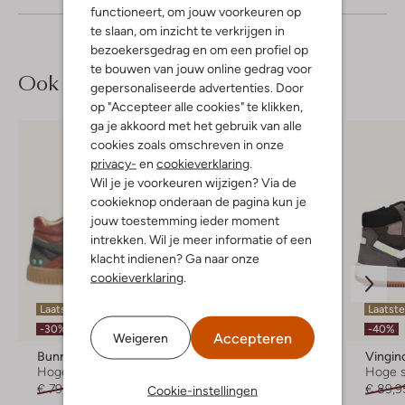
functioneert, om jouw voorkeuren op
te slaan, om inzicht te verkrijgen in
bezoekersgedrag en om een profiel op
te bouwen van jouw online gedrag voor
Ook iets voor jou?
gepersonaliseerde advertenties. Door
op "Accepteer alle cookies" te klikken,
ga je akkoord met het gebruik van alle
cookies zoals omschreven in onze
privacy-
en
cookieverklaring
.
Wil je je voorkeuren wijzigen? Via de
cookieknop onderaan de pagina kun je
jouw toestemming ieder moment
intrekken. Wil je meer informatie of een
klacht indienen? Ga naar onze
cookieverklaring
.
Laatste maten
Laatste maten
Laatste
-30%
-30%
-40%
Accepteren
Weigeren
Bunniesjr
Bunniesjr
Vingin
Hoge sneakers
Hoge sneakers
Hoge 
€ 79,95
€ 55,95
€ 79,95
€ 55,99
€ 89,9
Cookie-instellingen