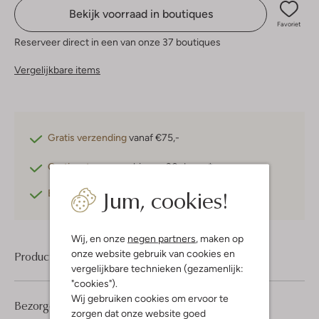
Bekijk voorraad in boutiques
Favoriet
Reserveer direct in een van onze 37 boutiques
Vergelijkbare items
Gratis verzending
vanaf €75,-
Gratis retourneren
binnen 30 dagen*
Jum, cookies!
Betaal achteraf
met Klarna
Wij, en onze
negen partners
, maken op
onze website gebruik van cookies en
Product informatie
vergelijkbare technieken (gezamenlijk:
"cookies").
Wij gebruiken cookies om ervoor te
Bezorgen & retourneren
zorgen dat onze website goed