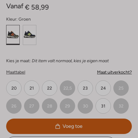
Vanaf
€ 58,99
Kleur:
Groen
Kies je maat:
Dit item valt normaal, kies je eigen maat
Maattabel
Maat uitverkocht?
20
21
22
22,5
23
24
25
26
27
28
29
30
31
32
Voeg toe