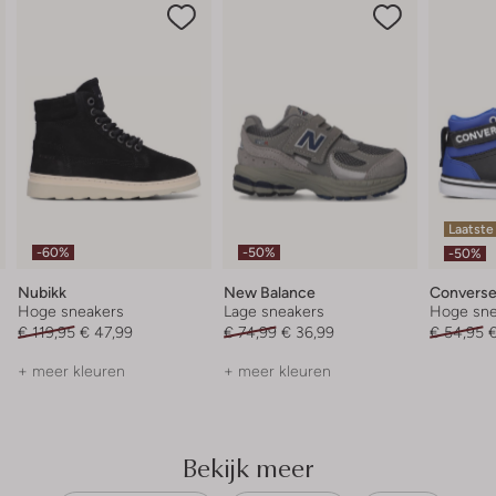
Laatste
-60%
-50%
-50%
Nubikk
New Balance
Convers
Hoge sneakers
Lage sneakers
Hoge sne
€ 119,95
€ 47,99
€ 74,99
€ 36,99
€ 54,95
€
+ meer kleuren
+ meer kleuren
Bekijk meer