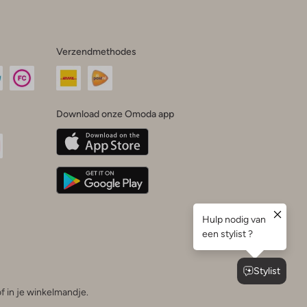
Verzendmethodes
Download onze Omoda app
oda
n
uTube
f in je winkelmandje.