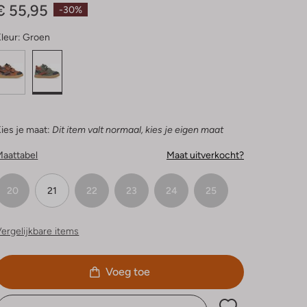
€ 55,95
-30%
leur:
Groen
ies je maat:
Dit item valt normaal, kies je eigen maat
Maattabel
Maat uitverkocht?
20
21
22
23
24
25
ergelijkbare items
Voeg toe