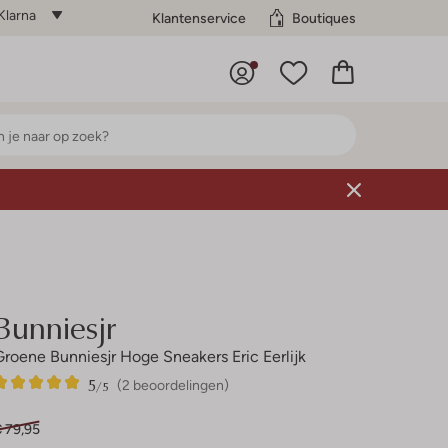
Klarna
Klantenservice
Boutiques
Bunniesjr
Groene Bunniesjr Hoge Sneakers Eric Eerlijk
5
2
5
/5
(2 beoordelingen)
Sterren
€ 79,95