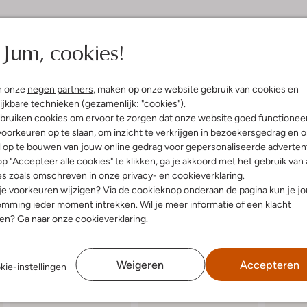
Jum, cookies!
(5)
tember 2021
door Kel
sneaker
n onze
negen partners
, maken op onze website gebruik van cookies en
ijkbare technieken (gezamenlijk: "cookies").
maar vooral ook leuke
oor de allerkleinsten.
bruiken cookies om ervoor te zorgen dat onze website goed functionee
and makkelijk voor het kind
oorkeuren op te slaan, om inzicht te verkrijgen in bezoekersgedrag en 
 te doen
l op te bouwen van jouw online gedrag voor gepersonaliseerde advertent
p "Accepteer alle cookies" te klikken, ga je akkoord met het gebruik van 
es zoals omschreven in onze
privacy-
en
cookieverklaring
.
 je voorkeuren wijzigen? Via de cookieknop onderaan de pagina kun je j
mming ieder moment intrekken. Wil je meer informatie of een klacht
nen? Ga naar onze
cookieverklaring
.
Weigeren
Accepteren
kie-instellingen