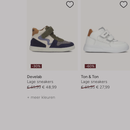
-30%
-60%
Develab
Ton & Ton
Lage sneakers
Lage sneakers
€ 69,99
€ 48,99
€ 69,95
€ 27,99
+ meer kleuren