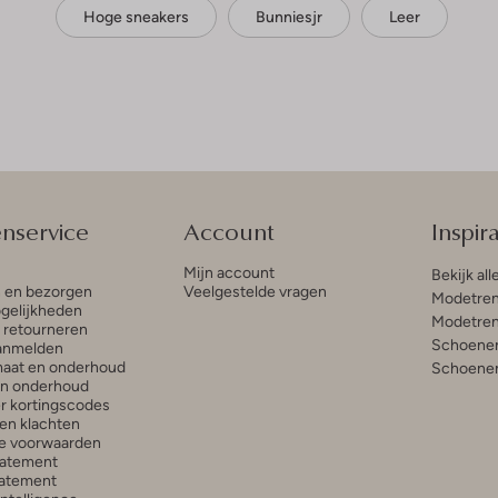
Hoge sneakers
Bunniesjr
Leer
enservice
Account
Inspira
Mijn account
Bekijk all
n en bezorgen
Veelgestelde vragen
Modetren
gelijkheden
Modetren
n retourneren
Schoenen
anmelden
aat en onderhoud
Schoenen
en onderhoud
r kortingscodes
en klachten
e voorwaarden
tatement
atement