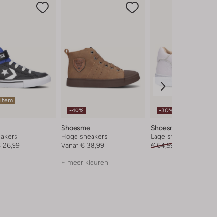
 item
-40%
-30%
e
Shoesme
Shoesme
akers
Hoge sneakers
Lage sneakers
 26,99
Vanaf
€ 38,99
€ 64,99
€ 44,99
+ meer kleuren