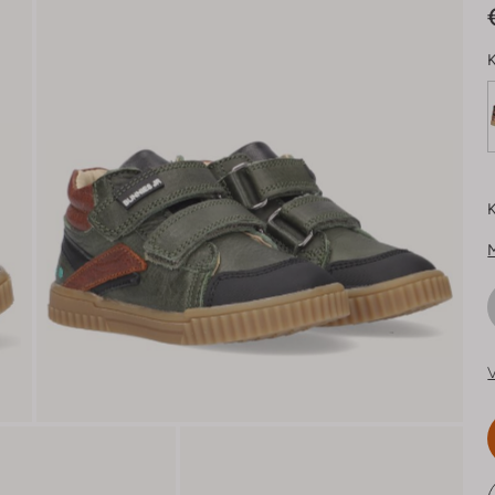
K
K
V