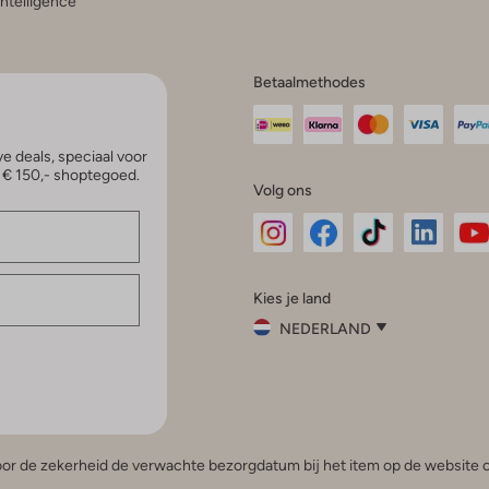
 Intelligence
Betaalmethodes
e deals, speciaal voor
p € 150,- shoptegoed.
Volg ons
Omoda
Omoda
Omoda
Omoda
Om
Kies je land
Instagram
Facebook
TikTok
LinkedI
Yo
NEDERLAND
Kies
je
Sluit
land
Nederland
België
(Nederlands)
 voor de zekerheid de verwachte bezorgdatum bij het item op de website o