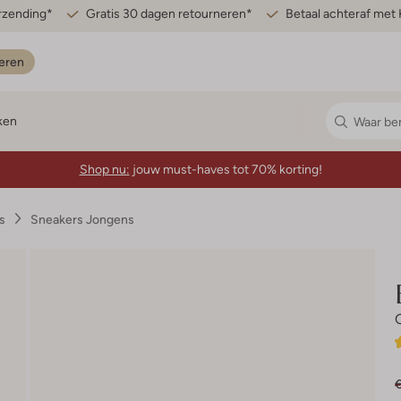
erzending*
Gratis 30 dagen retourneren*
Betaal achteraf met 
eren
ken
Shop nu:
jouw must-haves tot 70% korting!
s
Sneakers Jongens